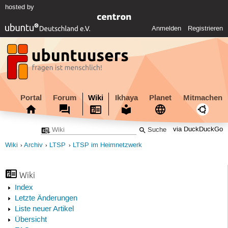
hosted by
Anmelden
Registrieren
Portal
Forum
Wiki
Ikhaya
Planet
Mitmachen
via DuckDuckGo
Wiki
Archiv
LTSP
LTSP im Heimnetzwerk
Wiki
Index
Letzte Änderungen
Liste neuer Artikel
Übersicht