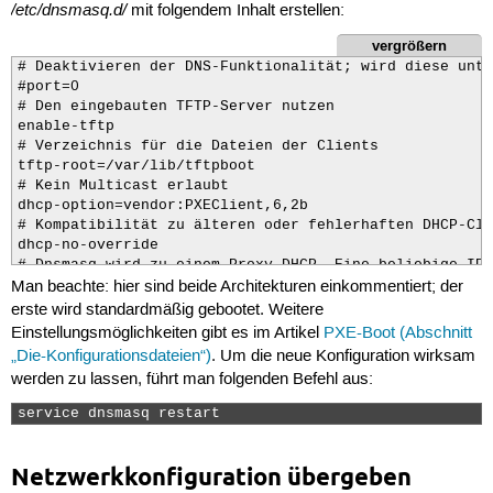
pxe-service=X86PC, "Lokale Festplatte", 0

/etc/dnsmasq.d/
mit folgendem Inhalt erstellen:
# Dnsmasq wird gesprächig und schreibt nach /var/log/s
vergrößern
log-dhcp
# Deaktivieren der DNS-Funktionalität; wird diese unte
#port=0

# Den eingebauten TFTP-Server nutzen

enable-tftp

# Verzeichnis für die Dateien der Clients

tftp-root=/var/lib/tftpboot

# Kein Multicast erlaubt

dhcp-option=vendor:PXEClient,6,2b

# Kompatibilität zu älteren oder fehlerhaften DHCP-Cli
dhcp-no-override

# Dnsmasq wird zu einem Proxy-DHCP. Eine beliebige IP-
Man beachte: hier sind beide Architekturen einkommentiert; der
dhcp-range=192.168.178.80,proxy

# Ein PXE-Menü wird benötigt, sonst funktioniert Proxy
erste wird standardmäßig gebootet. Weitere
pxe-prompt="F8 druecken fuer Bootoptionen", 3

Einstellungsmöglichkeiten gibt es im Artikel
PXE-Boot (Abschnitt
# Eintrag für Netzwerkboot

„Die-Konfigurationsdateien“)
. Um die neue Konfiguration wirksam
pxe-service=X86PC, "Netzwerkboot i386", /ltsp/i386/pxe
werden zu lassen, führt man folgenden Befehl aus:
pxe-service=X86PC, "Netzwerkboot amd64", /ltsp/amd64/p
# Netzwerkboot abbrechen

service dnsmasq restart 
pxe-service=X86PC, "Lokale Festplatte", 0

# Dnsmasq wird gesprächig und schreibt nach /var/log/s
log-dhcp
Netzwerkkonfiguration übergeben