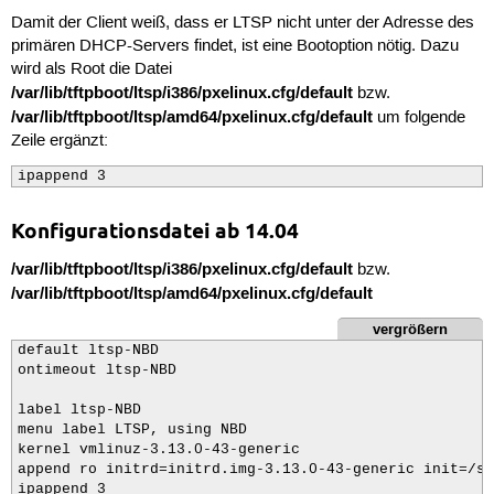
Damit der Client weiß, dass er LTSP nicht unter der Adresse des
primären DHCP-Servers findet, ist eine Bootoption nötig. Dazu
wird als Root die Datei
/var/lib/tftpboot/ltsp/i386/pxelinux.cfg/default
bzw.
/var/lib/tftpboot/ltsp/amd64/pxelinux.cfg/default
um folgende
Zeile ergänzt:
ipappend 3
Konfigurationsdatei ab 14.04
/var/lib/tftpboot/ltsp/i386/pxelinux.cfg/default
bzw.
/var/lib/tftpboot/ltsp/amd64/pxelinux.cfg/default
vergrößern
default ltsp-NBD

ontimeout ltsp-NBD

label ltsp-NBD

menu label LTSP, using NBD

kernel vmlinuz-3.13.0-43-generic

append ro initrd=initrd.img-3.13.0-43-generic init=/sb
ipappend 3
