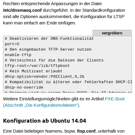
Rechten entsprechende Anpassungen in der Datei
/etc/dnsmasq.conf
durchgeführt. In der Standardkonfiguration
sind alle Optionen auskommentiert, die Konfiguration für LTSP
kann man einfach am Ende einfügen.
vergrößern
# Deaktivieren der DNS-Funktionalität

port=0

# Den eingebauten TFTP-Server nutzen

enable-tftp

# Verzeichnis für die Dateien der Clients

tftp-root=/var/lib/tftpboot

# Kein Multicast erlaubt

dhcp-option=vendor:PXEClient,6,2b

# Kompatibilität zu älteren oder fehlerhaften DHCP-Cli
dhcp-no-override

# Dnsmasq wird zu einem Proxy-DHCP. Die IP-Adresse ist
Weitere Einstellungsmöglichkeiten gibt es im Artikel
PXE-Boot
dhcp-range=192.168.1.5,proxy

# Ein PXE-Menü wird benötigt, sonst funktioniert Proxy
(Abschnitt „Die-Konfigurationsdateien“)
.
pxe-prompt="F8 druecken fuer Bootoptionen", 3

# Eintrag für Netzwerkboot

Konfiguration ab Ubuntu 14.04
pxe-service=X86PC, "Netzwerkboot", /ltsp/i386/pxelinux

#pxe-service=X86PC, "Netzwerkboot", /ltsp/amd64/pxelinu
ltsp.conf
Eine Datei beliebigen Namens, bspw.
, unterhalb von
# Netzwerkboot abbrechen
