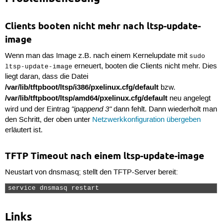
Clients booten nicht mehr nach ltsp-update-
image
Wenn man das Image z.B. nach einem Kernelupdate mit
sudo
erneuert, booten die Clients nicht mehr. Dies
ltsp-update-image
liegt daran, dass die Datei
/var/lib/tftpboot/ltsp/i386/pxelinux.cfg/default
bzw.
/var/lib/tftpboot/ltsp/amd64/pxelinux.cfg/default
neu angelegt
"ipappend 3"
wird und der Eintrag
dann fehlt. Dann wiederholt man
den Schritt, der oben unter
Netzwerkkonfiguration übergeben
erläutert ist.
TFTP Timeout nach einem ltsp-update-image
Neustart von dnsmasq; stellt den TFTP-Server bereit:
service dnsmasq restart 
Links