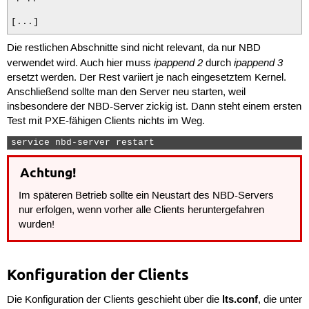
[...]

Die restlichen Abschnitte sind nicht relevant, da nur NBD
menu begin ltsp-versions-NBD

menu label Other LTSP boot options using NBD

ipappend 2
ipappend 3
verwendet wird. Auch hier muss
durch
ersetzt werden. Der Rest variiert je nach eingesetztem Kernel.
Anschließend sollte man den Server neu starten, weil
label ltsp-NBD-3.13.0-43-generic

insbesondere der NBD-Server zickig ist. Dann steht einem ersten
menu label LTSP, using NBD, with Linux 3.13.0-43-generi
Test mit PXE-fähigen Clients nichts im Weg.
kernel vmlinuz-3.13.0-43-generic

append ro initrd=initrd.img-3.13.0-43-generic init=/sb
service nbd-server restart 
ipappend 3

Achtung!
menu end

Im späteren Betrieb sollte ein Neustart des NBD-Servers
nur erfolgen, wenn vorher alle Clients heruntergefahren
wurden!
Konfiguration der Clients
lts.conf
Die Konfiguration der Clients geschieht über die
, die unter