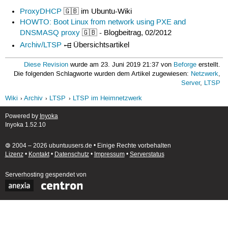
ProxyDHCP
🇬🇧 im Ubuntu-Wiki
HOWTO: Boot Linux from network using PXE and
DNSMASQ proxy
🇬🇧 - Blogbeitrag, 02/2012
Archiv/LTSP
Übersichtsartikel
Diese Revision
wurde am 23. Juni 2019 21:37 von
Beforge
erstellt.
Die folgenden Schlagworte wurden dem Artikel zugewiesen:
Netzwerk
,
Server
,
LTSP
Wiki
Archiv
LTSP
LTSP im Heimnetzwerk
Powered by
Inyoka
Inyoka 1.52.10
🄯 2004 – 2026 ubuntuusers.de • Einige Rechte vorbehalten
Lizenz
•
Kontakt
•
Datenschutz
•
Impressum
•
Serverstatus
Serverhosting
gespendet von