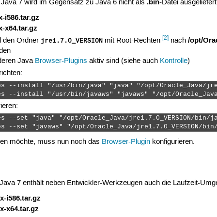
.bin
n Java 7 wird im Gegensatz zu Java 6 nicht als
-Datei ausgeliefer
-i586.tar.gz
-x64.tar.gz
[2]
/opt/Ora
 den Ordner
mit Root-Rechten
nach
jre1.7.0_VERSION
den
nderen Java
Browser-Plugins
aktiv sind (siehe auch
Kontrolle
)
richten:
es --install "/usr/bin/java" "java" "/opt/Oracle_Java/jre
es --install "/usr/bin/javaws" "javaws" "/opt/Oracle_Jav
ieren:
s --set "java" "/opt/Oracle_Java/jre1.7.0_VERSION/bin/ja
es --set "javaws" "/opt/Oracle_Java/jre1.7.0_VERSION/bin
tzen möchte, muss nun noch das
Browser-Plugin
konfigurieren.
 Java 7 enthält neben Entwickler-Werkzeugen auch die Laufzeit-Umg
-i586.tar.gz
-x64.tar.gz