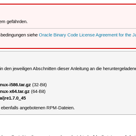
em gefährden.
sbedingungen siehe
Oracle Binary Code License Agreement for the J
n den jeweiligen Abschnitten dieser Anleitung an die heruntergelade
inux-i586.tar.gz
(32-Bit)
inux-x64.tar.gz
(64-Bit)
a/jre1.7.0_45
e ebenfalls angebotenen RPM-Dateien.