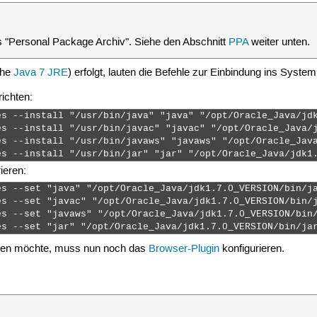
lles "Personal Package Archiv". Siehe den Abschnitt
PPA
weiter unten.
ehe
Java 7 JRE
) erfolgt, lauten die Befehle zur Einbindung ins System
richten:
es --install "/usr/bin/java" "java" "/opt/Oracle_Java/jdk
es --install "/usr/bin/javac" "javac" "/opt/Oracle_Java/j
es --install "/usr/bin/javaws" "javaws" "/opt/Oracle_Java
es --install "/usr/bin/jar" "jar" "/opt/Oracle_Java/jdk1
ieren:
s --set "java" "/opt/Oracle_Java/jdk1.7.0_VERSION/bin/ja
s --set "javac" "/opt/Oracle_Java/jdk1.7.0_VERSION/bin/j
s --set "javaws" "/opt/Oracle_Java/jdk1.7.0_VERSION/bin/
es --set "jar" "/opt/Oracle_Java/jdk1.7.0_VERSION/bin/ja
tzen möchte, muss nun noch das
Browser-Plugin
konfigurieren.