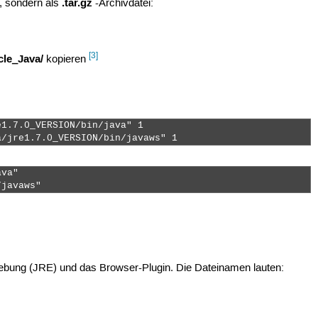
.tar.gz
t, sondern als
-Archivdatei:
[3]
cle_Java/
kopieren
1.7.0_VERSION/bin/java" 1

a/jre1.7.0_VERSION/bin/javaws" 1 
va"

/javaws" 
ebung (JRE) und das Browser-Plugin. Die Dateinamen lauten: