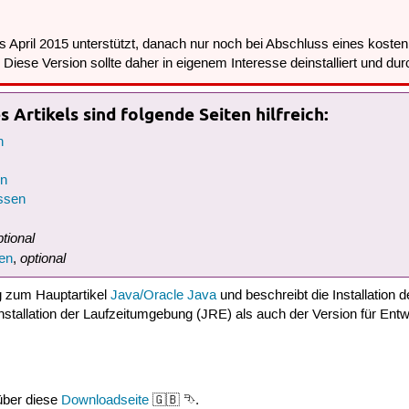
bis April 2015 unterstützt, danach nur noch bei Abschluss eines koste
. Diese Version sollte daher in eigenem Interesse deinstalliert und du
 Artikels sind folgende Seiten hilfreich:
n
en
ssen
ptional
optional
en
,
ng zum Hauptartikel
Java/Oracle Java
und beschreibt die Installation 
stallation der Laufzeitumgebung (JRE) als auch der Version für Entw
über diese
Downloadseite
🇬🇧 ⮷.