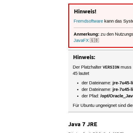
Hinweis!
Fremdsoftware
kann das Syst
Anmerkung:
zu den Nutzung
JavaFX
🇬🇧
Hinweis:
Der Platzhalter
muss i
VERSION
45 lautet
jre-7u45-l
der Dateiname:
jre-7u45-l
der Dateiname:
/opt/Oracle_Jav
der Pfad:
Für Ubuntu ungeeignet sind di
Java 7 JRE