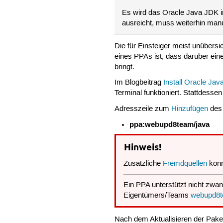
Es wird das Oracle Java JDK ins
ausreicht, muss weiterhin manue
Die für Einsteiger meist unübers
eines PPAs ist, dass darüber eine
bringt.
Im Blogbeitrag
Install Oracle Ja
Terminal funktioniert. Stattdesse
Adresszeile zum
Hinzufügen
des
ppa:webupd8team/java
Hinweis!
Zusätzliche
Fremdquellen
könn
Ein PPA unterstützt nicht zwan
Eigentümers/Teams
webupd8
Nach dem Aktualisieren der Pake