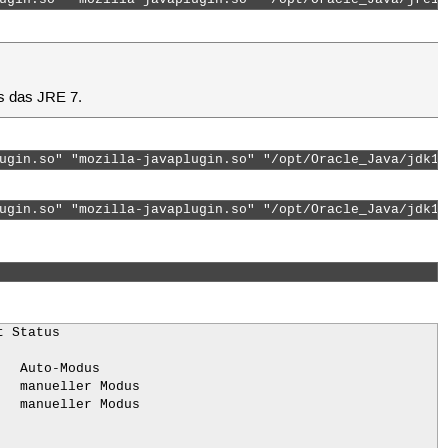
s das JRE 7.
ugin.so" "mozilla-javaplugin.so" "/opt/Oracle_Java/jdk1.
ugin.so" "mozilla-javaplugin.so" "/opt/Oracle_Java/jdk1.
 Status

  Auto-Modus

  manueller Modus

  manueller Modus
