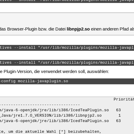
libnpjp2.so
das Browser-Plugin bzw. die Datei
einen anderen Pfad al
tives --install "/usr/lib/mozilla/plugins/mozilla-javapl
tives --install "/usr/lib/mozilla/plugins/mozilla-javapl
Plugin-Version, die verwendet werden soll, auswählen:
-config mozilla-javaplugin.so 
                                                Priorität
----------------------------------

m/java-6-openjdk/jre/lib/i386/IcedTeaPlugin.so   63      
_Java/jre1.7.0_VERSION/lib/i386/libnpjp2.so       1      
m/java-6-openjdk/jre/lib/i386/IcedTeaPlugin.so   63      
te, um die aktuelle Wahl [*] beizubehalten,
