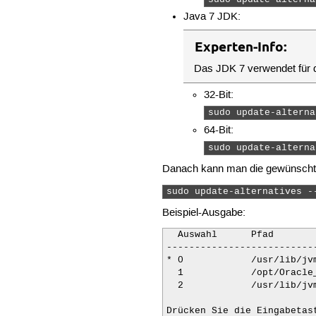
Java 7 JDK:
Experten-Info:
Das JDK 7 verwendet für 
32-Bit:
sudo update-alterna
64-Bit:
sudo update-alterna
Danach kann man die gewünschte 
sudo update-alternatives -
Beispiel-Ausgabe:
  Auswahl      Pfad       
--------------------------
* 0            /usr/lib/jv
  1            /opt/Oracle
  2            /usr/lib/jv
Drücken Sie die Eingabetas