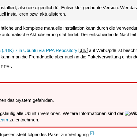
talliert, also die eigentlich für Entwickler gedachte Version. Wer d
ll installieren bzw. aktualisieren.
ichtliche und komplexe manuelle Installation kann durch die Verwen
 automatische Aktualisierung stattfindet. Der entscheidende Nachteil 
va (JDK) 7 in Ubuntu via PPA Repository
🇬🇧 auf WebUpd8 ist beschrie
n kann man die Fremdquelle aber auch in die Paketverwaltung einbinde
 PPAs:
en das System gefährden.
gsläufig alle Ubuntu-Versionen. Weitere Informationen sind der
team
zu entnehmen.
[7]
tquellen steht folgendes Paket zur Verfügung
: