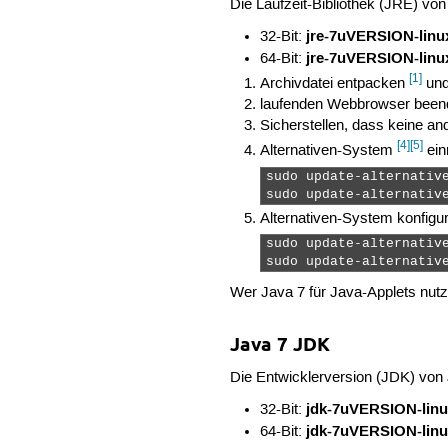
Die Laufzeit-Bibliothek (JRE) vo
jre-7uVERSION-linux
32-Bit:
jre-7uVERSION-linux
64-Bit:
[1]
Archivdatei entpacken
und
laufenden Webbrowser been
Sicherstellen, dass keine a
[4]
[5]
Alternativen-System
ein
sudo update-alternativ
sudo update-alternativ
Alternativen-System konfigur
sudo update-alternative
sudo update-alternativ
Wer Java 7 für Java-Applets nu
Java 7 JDK
Die Entwicklerversion (JDK) von
jdk-7uVERSION-linux
32-Bit:
jdk-7uVERSION-linux
64-Bit: