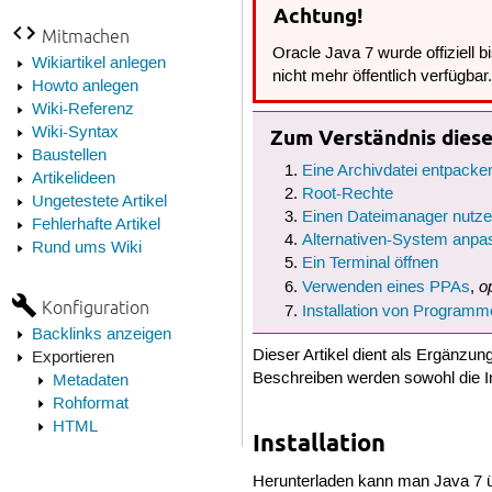
Achtung!
Mitmachen
Oracle Java 7 wurde offiziell 
Wikiartikel anlegen
nicht mehr öffentlich verfügbar
Howto anlegen
Wiki-Referenz
Wiki-Syntax
Zum Verständnis dieses
Baustellen
Eine Archivdatei entpacke
Artikelideen
Root-Rechte
Ungetestete Artikel
Einen Dateimanager nutz
Fehlerhafte Artikel
Alternativen-System anpa
Rund ums Wiki
Ein Terminal öffnen
o
Verwenden eines PPAs
,
Konfiguration
Installation von Programm
Backlinks anzeigen
Dieser Artikel dient als Ergänzu
Exportieren
Beschreiben werden sowohl die In
Metadaten
Rohformat
HTML
Installation
Herunterladen kann man Java 7 