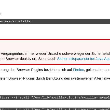
e:
e-java7-installer 
 Vergangenheit immer wieder Ursache schwerwiegender Sicherheitslü
en Browser deaktiviert. Siehe auch
Sicherheitsparanoia bei Java App
vierung des Browser-Plugins beziehen sich auf
Firefox
, gelten aber au
deten Browser-Plugins durch Benutzung des systemweiten Alternat
tives --install "/usr/lib/mozilla/plugins/mozilla-javapl
tives --install "/usr/lib/mozilla/plugins/mozilla-javapl