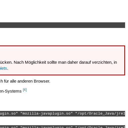
cken. Nach Möglichkeit sollte man daher darauf verzichten, in
lets
.
ch für alle anderen Browser.
[4]
iven-Systems
ugin.so" "mozilla-javaplugin.so" "/opt/Oracle_Java/jre1.
ugin.so" "mozilla-javaplugin.so" "/opt/Oracle_Java/jre1.