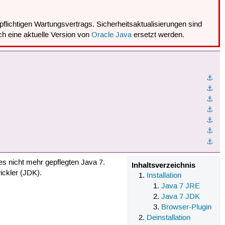
npflichtigen Wartungsvertrags. Sicherheitsaktualisierungen sind
rch eine aktuelle Version von
Oracle Java
ersetzt werden.
⚓︎
⚓︎
⚓︎
⚓︎
⚓︎
⚓︎
⚓︎
des nicht mehr gepflegten Java 7.
Inhaltsverzeichnis
ickler (JDK).
Installation
Java 7 JRE
Java 7 JDK
Browser-Plugin
Deinstallation