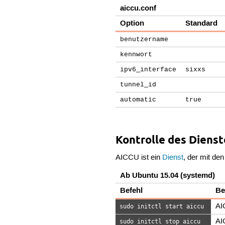
aiccu.conf
Option
Standard
benutzername
kennwort
ipv6_interface
sixxs
tunnel_id
automatic
true
Kontrolle des Dienst
AICCU ist ein
Dienst
, der mit d
Ab Ubuntu 15.04 (systemd)
Befehl
Be
AI
sudo initctl start aiccu
AI
sudo initctl stop aiccu