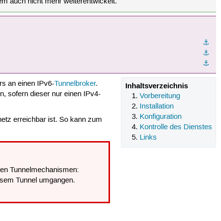
em auch nicht mehr weiterentwickelt.
⚓︎
⚓︎
⚓︎
ers an einen IPv6-
Tunnelbroker
.
Inhaltsverzeichnis
n, sofern dieser nur einen IPv4-
Vorbereitung
Installation
Konfiguration
etz erreichbar ist. So kann zum
Kontrolle des Dienstes
Links
schen Tunnelmechanismen:
diesem Tunnel umgangen.