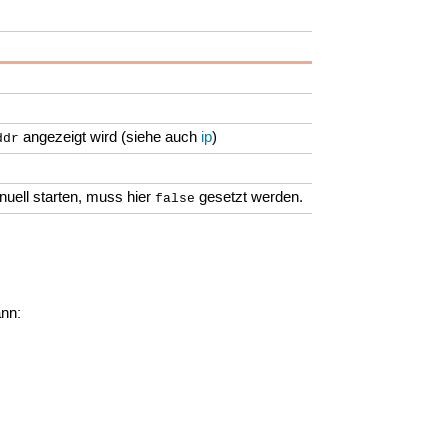
angezeigt wird (siehe auch
ip
)
ddr
uell starten, muss hier
gesetzt werden.
false
ann: