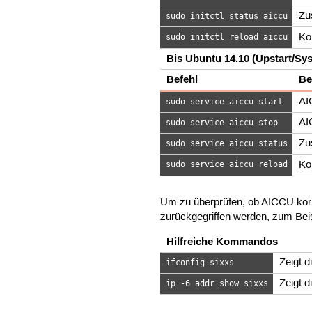
Zu
sudo initctl status aiccu
Ko
sudo initctl reload aiccu
Bis Ubuntu 14.10 (Upstart/Sys
Befehl
Be
AI
sudo service aiccu start
AI
sudo service aiccu stop
Zu
sudo service aiccu status
Ko
sudo service aiccu reload
Um zu überprüfen, ob AICCU korre
zurückgegriffen werden, zum Bei
Hilfreiche Kommandos
Zeigt d
ifconfig sixxs
Zeigt d
ip -6 addr show sixxs