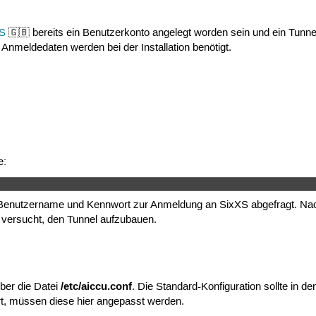
XS
🇬🇧 bereits ein Benutzerkonto angelegt worden sein und ein Tunn
nmeldedaten werden bei der Installation benötigt.
e:
 
Benutzername und Kennwort zur Anmeldung an SixXS abgefragt. Nach e
versucht, den Tunnel aufzubauen.
/etc/aiccu.conf
über die Datei
. Die Standard-Konfiguration sollte in 
, müssen diese hier angepasst werden.