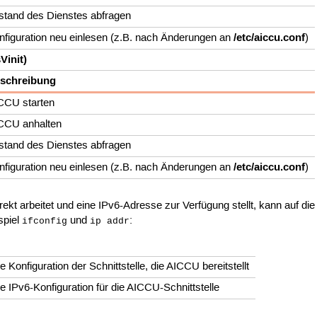
stand des Dienstes abfragen
/etc/aiccu.conf
nfiguration neu einlesen (z.B. nach Änderungen an
)
Vinit)
schreibung
CCU starten
CCU anhalten
stand des Dienstes abfragen
/etc/aiccu.conf
nfiguration neu einlesen (z.B. nach Änderungen an
)
kt arbeitet und eine IPv6-Adresse zur Verfügung stellt, kann auf d
spiel
und
:
ifconfig
ip addr
ie Konfiguration der Schnittstelle, die AICCU bereitstellt
ie IPv6-Konfiguration für die AICCU-Schnittstelle