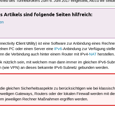
rieb des Tunnelbrokers zum 6. Juni 2017 eingestellt, Aiccu wir seitd
 Artikels sind folgende Seiten hilfreich:
en
C
U
nnectivity
lient
tility) ist eine Software zur Anbindung eines Rechn
elnen PC oder einen Server eine
IPv6
-Anbindung zur Verfügung stelle
nn die Verbindung auch hinter einem Router mit IPv4-
NAT
herstellen.
k nützlich sein, mit welchem man dann immer im gleichen IPv6-Subn
en (wie VPN) an dieses bekannte IPv6-Subnetz gebunden werden.
die gleichen Sicherheitsaspekte zu berücksichtigen wie bei klassi
jeweiligen Gateways, Routers oder der lokalen Firewall werden mit 
em jeweiligen Rechner Maßnahmen ergriffen werden.