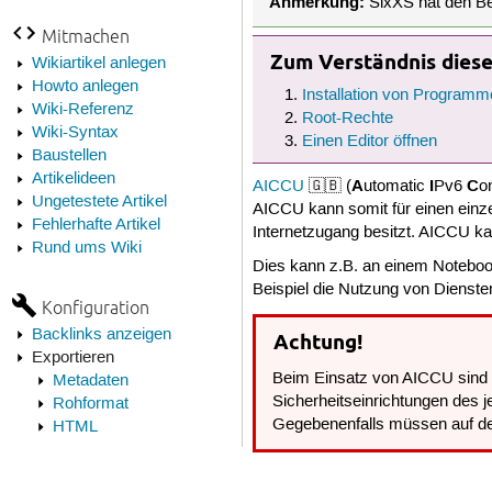
Anmerkung:
SixXS hat den Bet
Mitmachen
Zum Verständnis dieses
Wikiartikel anlegen
Howto anlegen
Installation von Programm
Wiki-Referenz
Root-Rechte
Wiki-Syntax
Einen Editor öffnen
Baustellen
Artikelideen
A
I
C
AICCU
🇬🇧 (
utomatic
Pv6
o
Ungetestete Artikel
AICCU kann somit für einen einz
Fehlerhafte Artikel
Internetzugang besitzt. AICCU ka
Rund ums Wiki
Dies kann z.B. an einem Noteboo
Beispiel die Nutzung von Dienst
Konfiguration
Backlinks anzeigen
Achtung!
Exportieren
Beim Einsatz von AICCU sind 
Metadaten
Sicherheitseinrichtungen des 
Rohformat
Gegebenenfalls müssen auf d
HTML