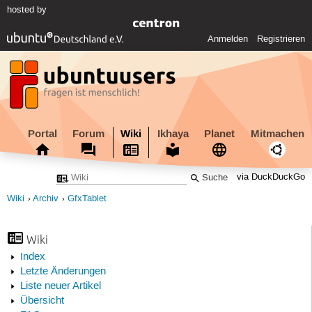
hosted by
Anmelden
Registrieren
Portal
Forum
Wiki
Ikhaya
Planet
Mitmachen
via DuckDuckGo
Wiki
Archiv
GfxTablet
Wiki
Index
Letzte Änderungen
Liste neuer Artikel
Übersicht