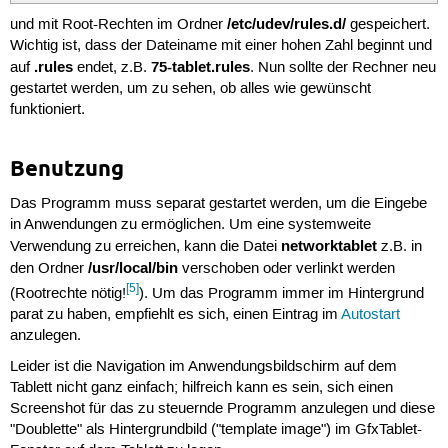
/etc/udev/rules.d/
und mit Root-Rechten im Ordner
gespeichert.
Wichtig ist, dass der Dateiname mit einer hohen Zahl beginnt und
.rules
75-tablet.rules
auf
endet, z.B.
. Nun sollte der Rechner neu
gestartet werden, um zu sehen, ob alles wie gewünscht
funktioniert.
Benutzung
Das Programm muss separat gestartet werden, um die Eingebe
in Anwendungen zu ermöglichen. Um eine systemweite
networktablet
Verwendung zu erreichen, kann die Datei
z.B. in
/usr/local/bin
den Ordner
verschoben oder verlinkt werden
[5]
(Rootrechte nötig!
). Um das Programm immer im Hintergrund
parat zu haben, empfiehlt es sich, einen Eintrag im
Autostart
anzulegen.
Leider ist die Navigation im Anwendungsbildschirm auf dem
Tablett nicht ganz einfach; hilfreich kann es sein, sich einen
Screenshot für das zu steuernde Programm anzulegen und diese
"Doublette" als Hintergrundbild ("template image") im GfxTablet-