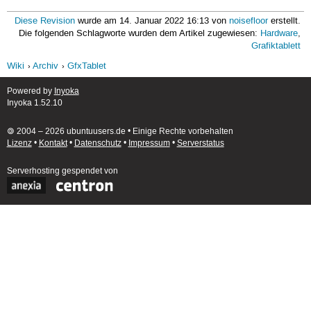
Diese Revision
wurde am 14. Januar 2022 16:13 von
noisefloor
erstellt.
Die folgenden Schlagworte wurden dem Artikel zugewiesen:
Hardware
,
Grafiktablett
Wiki
Archiv
GfxTablet
Powered by
Inyoka
Inyoka 1.52.10
🄯 2004 – 2026 ubuntuusers.de • Einige Rechte vorbehalten
Lizenz
•
Kontakt
•
Datenschutz
•
Impressum
•
Serverstatus
Serverhosting
gespendet von