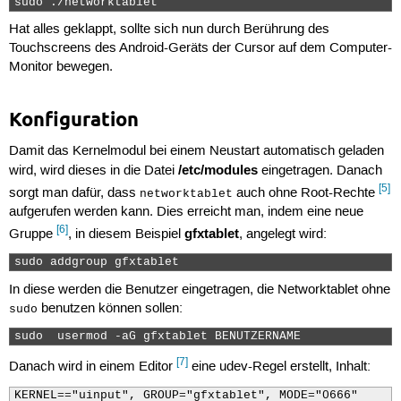
sudo ./networktablet 
Hat alles geklappt, sollte sich nun durch Berührung des
Touchscreens des Android-Geräts der Cursor auf dem Computer-
Monitor bewegen.
Konfiguration
Damit das Kernelmodul bei einem Neustart automatisch geladen
/etc/modules
wird, wird dieses in die Datei
eingetragen. Danach
[5]
sorgt man dafür, dass
auch ohne Root-Rechte
networktablet
aufgerufen werden kann. Dies erreicht man, indem eine neue
[6]
gfxtablet
Gruppe
, in diesem Beispiel
, angelegt wird:
sudo addgroup gfxtablet 
In diese werden die Benutzer eingetragen, die Networktablet ohne
benutzen können sollen:
sudo
sudo  usermod -aG gfxtablet BENUTZERNAME 
[7]
Danach wird in einem Editor
eine udev-Regel erstellt, Inhalt:
KERNEL=="uinput", GROUP="gfxtablet", MODE="0666"