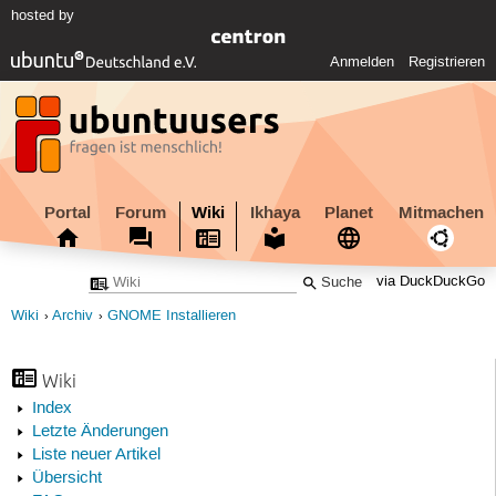
hosted by
Anmelden
Registrieren
Portal
Forum
Wiki
Ikhaya
Planet
Mitmachen
via DuckDuckGo
Wiki
Archiv
GNOME Installieren
Wiki
Index
Letzte Änderungen
Liste neuer Artikel
Übersicht