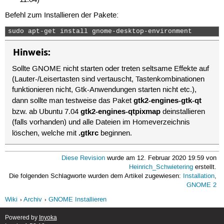
11.04)
Befehl zum Installieren der Pakete:
sudo apt-get install gnome-desktop-environment 
Hinweis:
Sollte GNOME nicht starten oder treten seltsame Effekte auf
(Lauter-/Leisertasten sind vertauscht, Tastenkombinationen
funktionieren nicht, Gtk-Anwendungen starten nicht etc.),
gtk2-engines-gtk-qt
dann sollte man testweise das Paket
gtk2-engines-qtpixmap
bzw. ab Ubuntu 7.04
deinstallieren
(falls vorhanden) und alle Dateien im Homeverzeichnis
.gtkrc
löschen, welche mit
beginnen.
Diese Revision
wurde am 12. Februar 2020 19:59 von
Heinrich_Schwietering
erstellt.
Die folgenden Schlagworte wurden dem Artikel zugewiesen:
Installation
,
GNOME 2
Wiki
Archiv
GNOME Installieren
Powered by
Inyoka