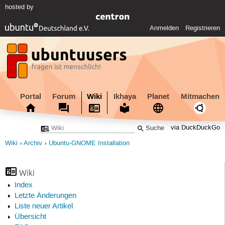
hosted by
Anmelden
Registrieren
Portal
Forum
Wiki
Ikhaya
Planet
Mitmachen
via DuckDuckGo
Wiki
Archiv
Ubuntu-GNOME Installation
Wiki
Index
Letzte Änderungen
Liste neuer Artikel
Übersicht