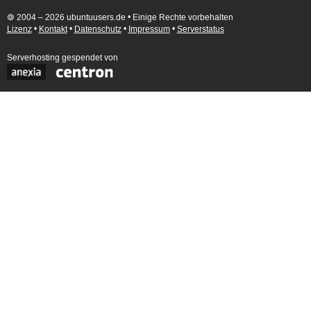
🄯 2004 – 2026 ubuntuusers.de • Einige Rechte vorbehalten
Lizenz
•
Kontakt
•
Datenschutz
•
Impressum
•
Serverstatus
Serverhosting
gespendet von