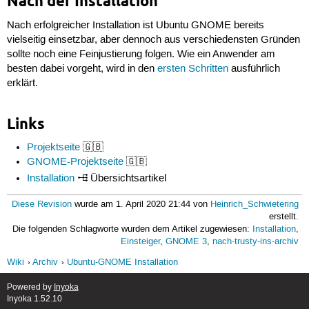
Nach der Installation
Nach erfolgreicher Installation ist Ubuntu GNOME bereits
vielseitig einsetzbar, aber dennoch aus verschiedensten Gründen
sollte noch eine Feinjustierung folgen. Wie ein Anwender am
besten dabei vorgeht, wird in den
ersten Schritten
ausführlich
erklärt.
Links
Projektseite
🇬🇧
GNOME-Projektseite
🇬🇧
Installation
Übersichtsartikel
Diese Revision
wurde am 1. April 2020 21:44 von
Heinrich_Schwietering
erstellt.
Die folgenden Schlagworte wurden dem Artikel zugewiesen:
Installation
,
Einsteiger
,
GNOME 3
,
nach-trusty-ins-archiv
Wiki
Archiv
Ubuntu-GNOME Installation
Powered by
Inyoka
Inyoka 1.52.10