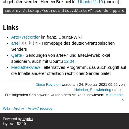
abgeholfen werden. Hier ein Beispiel für
Ubuntu 11.10
(oneiric):
sudo mv /etc/apt/sources.list.d/arte+7recorder-ppa-one
Links
Arte+7recorder
im franz. Ubuntu-Wiki
arte
🇩🇪 🇫🇷 - Homepage des deutsch-französischen
Senders
Qarte
- Sendungen von arte+7 und arteLiveweb lokal
speichern, auch mit Ubuntu
12.04
MediathekView
- alternatives Programm, das auch Zugriff auf
die Inhalte anderer öffentlich-rechtlicher Sender bietet
Diese Revision
wurde am 24. Februar 2021 09:52 von
Heinrich_Schwietering
erstellt.
Die folgenden Schlagworte wurden dem Artikel zugewiesen:
Multimedia
,
TV
Wiki
Archiv
Arte+7 recorder
Powered by
Inyoka
Inyoka 1.52.10