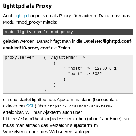
lighttpd als Proxy
Auch
lighttpd
eignet sich als Proxy für Ajaxterm. Dazu muss das
Modul "mod_proxy" mittels:
sudo lighty-enable-mod proxy 
/etc/lighttpd/conf-
geladen werden. Danach fügt man in die Datei
enabled/10-proxy.conf
die Zeilen:
proxy.server =  ( "/ajaxterm/" =>

                    (

                        ( "host" => "127.0.0.1",

                          "port" => 8022

                        )

                    )

                )
ein und startet lighttpd neu. Ajaxterm ist dann (bei ebenfalls
aktiviertem
SSL
) über
https://localhost/ajaxterm/
erreichbar. Will man Ajaxterm auch über
erreichen (ohne / am Ende), so
https://localhost/ajaxterm
ajaxterm
muss man einfach das Verzeichnis
im
Wurzelverzeichnis des Webservers anlegen.