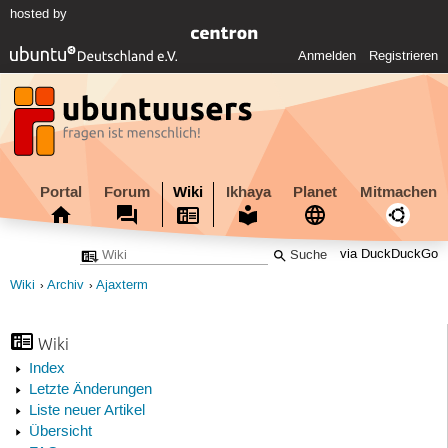
hosted by
Anmelden
Registrieren
Portal
Forum
Wiki
Ikhaya
Planet
Mitmachen
via DuckDuckGo
Wiki
Archiv
Ajaxterm
Wiki
Index
Letzte Änderungen
Liste neuer Artikel
Übersicht