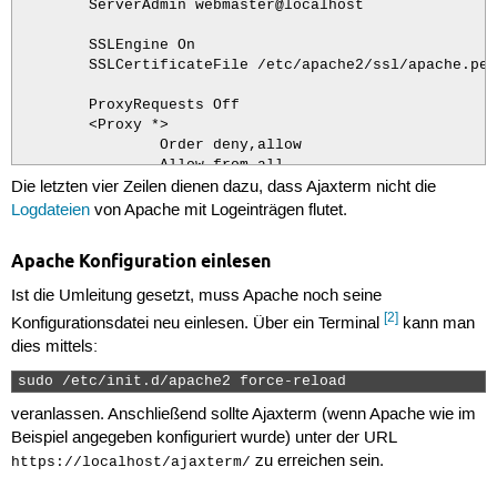
        ServerAdmin webmaster@localhost

        SSLEngine On

        SSLCertificateFile /etc/apache2/ssl/apache.pem

        ProxyRequests Off

        <Proxy *>

                Order deny,allow

                Allow from all

Die letzten vier Zeilen dienen dazu, dass Ajaxterm nicht die
        </Proxy>

Logdateien
von Apache mit Logeinträgen flutet.
        ProxyPass /ajaxterm/ http://localhost:8022/

        ProxyPassReverse /ajaxterm/ http://localhost:8
Apache Konfiguration einlesen
        SetEnvIf Request_URI "^/ajaxterm/u" dontlog

Ist die Umleitung gesetzt, muss Apache noch seine
        CustomLog /var/log/apache2/ssl-access.log comm
[2]
Konfigurationsdatei neu einlesen. Über ein Terminal
kann man
        Loglevel warn

dies mittels:
        ErrorLog /var/log/apache2/ssl-error.log

</virtualhost>
sudo /etc/init.d/apache2 force-reload 
veranlassen. Anschließend sollte Ajaxterm (wenn Apache wie im
Beispiel angegeben konfiguriert wurde) unter der URL
zu erreichen sein.
https://localhost/ajaxterm/