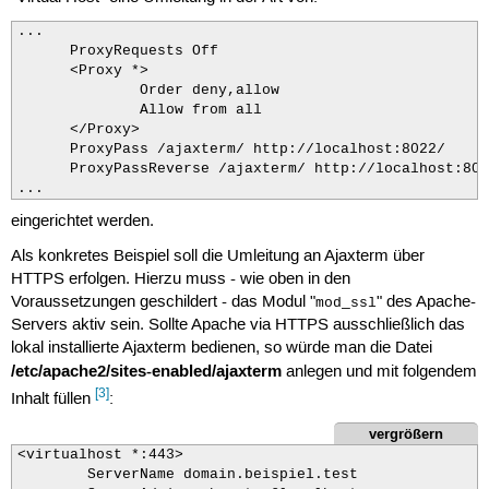
...

      ProxyRequests Off

      <Proxy *>

              Order deny,allow

              Allow from all

      </Proxy>

      ProxyPass /ajaxterm/ http://localhost:8022/

      ProxyPassReverse /ajaxterm/ http://localhost:8022
...
eingerichtet werden.
Als konkretes Beispiel soll die Umleitung an Ajaxterm über
HTTPS erfolgen. Hierzu muss - wie oben in den
Voraussetzungen geschildert - das Modul "
" des Apache-
mod_ssl
Servers aktiv sein. Sollte Apache via HTTPS ausschließlich das
lokal installierte Ajaxterm bedienen, so würde man die Datei
/etc/apache2/sites-enabled/ajaxterm
anlegen und mit folgendem
[3]
Inhalt füllen
:
vergrößern
<virtualhost *:443>

        ServerName domain.beispiel.test
