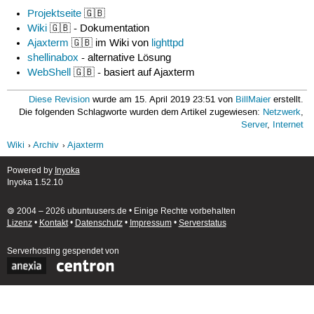
Projektseite
🇬🇧
Wiki
🇬🇧 - Dokumentation
Ajaxterm
🇬🇧 im Wiki von
lighttpd
shellinabox
- alternative Lösung
WebShell
🇬🇧 - basiert auf Ajaxterm
Diese Revision
wurde am 15. April 2019 23:51 von
BillMaier
erstellt.
Die folgenden Schlagworte wurden dem Artikel zugewiesen:
Netzwerk
,
Server
,
Internet
Wiki
Archiv
Ajaxterm
Powered by
Inyoka
Inyoka 1.52.10
🄯 2004 – 2026 ubuntuusers.de • Einige Rechte vorbehalten
Lizenz
•
Kontakt
•
Datenschutz
•
Impressum
•
Serverstatus
Serverhosting
gespendet von