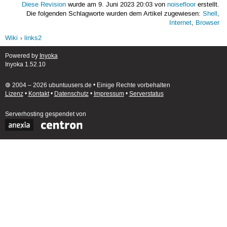
Diese Revision
wurde am 9. Juni 2023 20:03 von
noisefloor
erstellt.
Die folgenden Schlagworte wurden dem Artikel zugewiesen:
Shell
,
Internet
,
Browser
Wiki
links2
Powered by
Inyoka
Inyoka 1.52.10
🄯 2004 – 2026 ubuntuusers.de • Einige Rechte vorbehalten
Lizenz
•
Kontakt
•
Datenschutz
•
Impressum
•
Serverstatus
Serverhosting
gespendet von