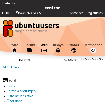
hosted by
Anmelden
Registrieren
Portal
Forum
Wiki
Ikhaya
Planet
Mitmachen
via DuckDuckGo
Wiki
links2
Wiki
Index
Letzte Änderungen
Liste neuer Artikel
Übersicht