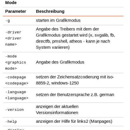
Mode
Parameter
Beschreibung
starten im Grafikmodus
-g
Angabe des Treibers mit dem der
-driver
Grafikmodus gestartet wird (x, svgalib, fb,
<driver
directfb, pmshell, atheos - kann je nach
name>
System variieren)
-mode
Angabe des Grafikmodus
<graphics
mode>
setzen der Zeichensatzcodierung mit iso-
-codepage
8859-2, windows-1250
<codepage>
-language
setzen der Benutzersprache z.B. german
<language>
anzeigen der aktuellen
-version
Versionsinformationen
anzeigen der Hilfe für links2 (Manpages)
-help