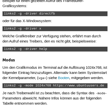
Beispiel für einen gezielten Aufruf des Framebuffer-
Grafiksystems:
links2 -g -driver directfb 
oder für das X-Windowsystem:
links2 -g -driver x 
Welche Grafiktreiber zur Verfügung stehen, erfährt man durch
den Aufruf eines Treibers, den es nicht gibt, beispielsweise:
links2 -g -driver help 
Modus
Um den Grafikmodus im Terminal auf die Auflösung 1024x768, ist
folgender Eintrag hinzuzufügen. Alternativ kann beim Systemstart
der Kernelparameter, (
) siehe
Booten
, mitgegeben werden.
vga=
links2 -g -mode 1024x768 https://www.ubuntuusers.de 
Je nach Treiberwahl ist zu beachten, dass die Syntax des
-
-mode
Parameters abweicht. Nähere Infos können aus der folgenden
Tabelle entnommen werden.