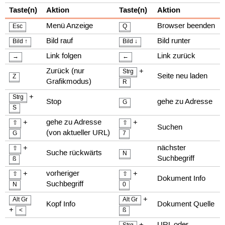
Taste(n)
Aktion
Taste(n)
Aktion
Menü Anzeige
Browser beenden
Esc
Q
Bild rauf
Bild runter
Bild ↑
Bild ↓
Link folgen
Link zurück
→
←
Zurück (nur
+
Strg
Seite neu laden
Z
Grafikmodus)
R
+
Strg
Stop
gehe zu Adresse
G
S
+
gehe zu Adresse
+
⇧
⇧
Suchen
(von aktueller URL)
G
7
+
nächster
⇧
Suche rückwärts
N
Suchbegriff
ß
+
vorheriger
+
⇧
⇧
Dokument Info
Suchbegriff
N
0
+
Alt Gr
Alt Gr
Kopf Info
Dokument Quelle
+
<
ß
+
URL oder