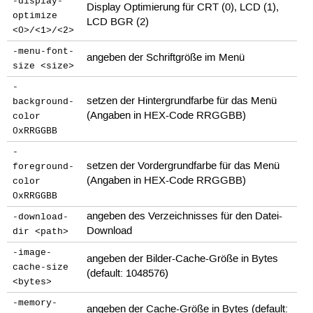
-display-
Display Optimierung für CRT (0), LCD (1),
optimize
LCD BGR (2)
<0>/<1>/<2>
-menu-font-
angeben der Schriftgröße im Menü
size <size>
-
setzen der Hintergrundfarbe für das Menü
background-
(Angaben in HEX-Code RRGGBB)
color
0xRRGGBB
-
setzen der Vordergrundfarbe für das Menü
foreground-
(Angaben in HEX-Code RRGGBB)
color
0xRRGGBB
angeben des Verzeichnisses für den Datei-
-download-
Download
dir <path>
-image-
angeben der Bilder-Cache-Größe in Bytes
cache-size
(default: 1048576)
<bytes>
-memory-
angeben der Cache-Größe in Bytes (default: