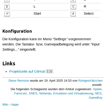
L
R
D
C
Start
Select
⏎
#
Konfiguration
"Settings"
Die Konfiguration kann im Menü
vorgenommen
"Input
werden. Die Tastatur- bzw. Gamepadbelegung wird unter
Settings..."
eingestellt.
Links
Projektseite auf GitHub
🇬🇧
Diese Revision
wurde am 19. April 2025 14:03 von
RuhigesKätzchen
erstellt.
Die folgenden Schlagworte wurden dem Artikel zugewiesen:
Spiele
,
Famicom
,
SNES
,
Nintendo
,
Emulation und Virtualisierung
,
NES
,
GameBoy
Wiki
higan