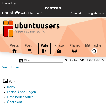
hosted by
Anmelden
Registrieren
Portal
Forum
Wiki
Ikhaya
Planet
Mitmachen
via DuckDuckGo
Wiki
higan
Wiki
Index
Letzte Änderungen
Liste neuer Artikel
Übersicht