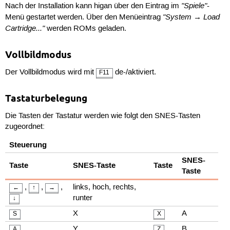
"Spiele"
Nach der Installation kann higan über den Eintrag im
-
"System → Load
Menü gestartet werden. Über den Menüeintrag
Cartridge..."
werden ROMs geladen.
Vollbildmodus
Der Vollbildmodus wird mit
de-/aktiviert.
F11
Tastaturbelegung
Die Tasten der Tastatur werden wie folgt den SNES-Tasten
zugeordnet:
Steuerung
SNES-
Taste
SNES-Taste
Taste
Taste
,
,
,
links, hoch, rechts,
←
↑
→
runter
↓
X
A
S
X
Y
B
A
Z