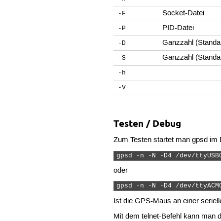
Socket-Datei
-F
PID-Datei
-P
Ganzzahl (Standa
-D
Ganzzahl (Standa
-S
-h
-V
Testen / Debug
Zum Testen startet man gpsd im
gpsd -n -N -D4 /dev/ttyUSB
oder
gpsd -n -N -D4 /dev/ttyACM
Ist die GPS-Maus an einer seriel
Mit dem telnet-Befehl kann man