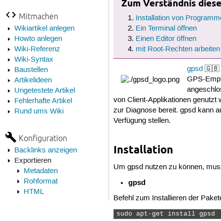
Zum Verständnis dieses
Mitmachen
Installation von Programm
Wikiartikel anlegen
Ein Terminal öffnen
Howto anlegen
Einen Editor öffnen
Wiki-Referenz
mit Root-Rechten arbeiten
Wiki-Syntax
gpsd
🇬🇧 
Baustellen
GPS-Empfän
Artikelideen
angeschlos
Ungetestete Artikel
von Client-Applikationen genutzt
Fehlerhafte Artikel
zur Diagnose bereit. gpsd kann 
Rund ums Wiki
Verfügung stellen.
Konfiguration
Installation
Backlinks anzeigen
Exportieren
Um gpsd nutzen zu können, muss 
Metadaten
Rohformat
gpsd
HTML
Befehl zum Installieren der Paket
sudo apt-get install gpsd 