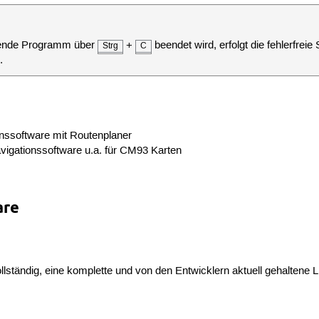
fende Programm über
+
beendet wird, erfolgt die fehlerfr
Strg
C
.
onssoftware mit Routenplaner
avigationssoftware u.a. für CM93 Karten
are
llständig, eine komplette und von den Entwicklern aktuell gehaltene Li