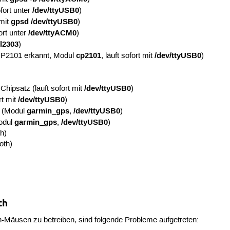
/dev/ttyUSB0
fort unter
)
gpsd /dev/ttyUSB0
mit
)
/dev/ttyACM0
ort unter
)
l2303
)
cp2101
/dev/ttyUSB0
CP2101 erkannt, Modul
, läuft sofort mit
)
/dev/ttyUSB0
Chipsatz (läuft sofort mit
)
/dev/ttyUSB0
rt mit
)
garmin_gps
/dev/ttyUSB0
(Modul
,
)
garmin_gps
/dev/ttyUSB0
odul
,
)
h)
oth)
th
-Mäusen zu betreiben, sind folgende Probleme aufgetreten: