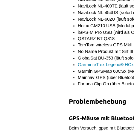
NaviLock NL-409TE (läuft so
NaviLock NL-454US (sofort 
NaviLock NL-602U (läuft sof
p
Holux GM210 USB (Modul
iGPS-M Pro USB (wird als 
QSTARZ BT-Q818
TomTom wireless GPS MkII
No-Name Produkt mit Sirf III 
GlobalSat BU-353 (läuft sofo
Garmin eTrex Legend® HCx
Garmin GPSMap 60CSx (M
Mainnav-GPS (über Bluetoot
Fortuna Clip-On (über Blueto
Problembehebung
GPS-Mäuse mit Bluetoo
Beim Versuch, gpsd mit Bluetooth