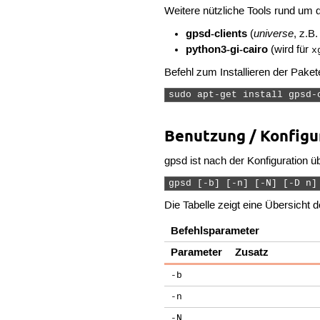
Weitere nützliche Tools rund um 
gpsd-clients
universe
(
, z.B
python3-gi-cairo
(wird für
x
Befehl zum Installieren der Paket
sudo apt-get install gpsd-
Benutzung / Konfigu
gpsd ist nach der Konfiguration üb
gpsd [-b] [-n] [-N] [-D n]
Die Tabelle zeigt eine Übersicht
Befehlsparameter
Parameter
Zusatz
-b
-n
-N