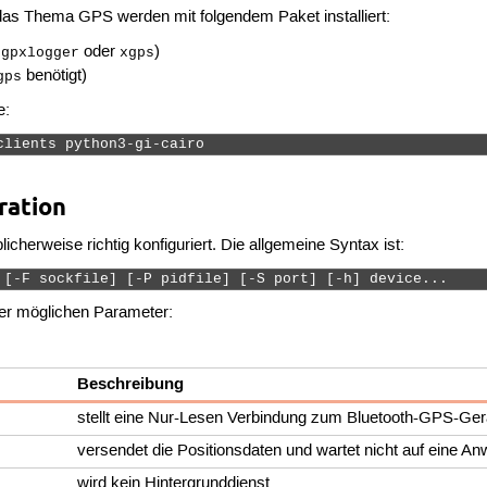
das Thema GPS werden mit folgendem Paket installiert:
.
oder
)
gpxlogger
xgps
benötigt)
gps
e:
clients python3-gi-cairo 
ration
licherweise richtig konfiguriert. Die allgemeine Syntax ist:
 [-F sockfile] [-P pidfile] [-S port] [-h] device... 
 der möglichen Parameter:
Beschreibung
stellt eine Nur-Lesen Verbindung zum Bluetooth-GPS-Ger
versendet die Positionsdaten und wartet nicht auf eine A
wird kein Hintergrunddienst