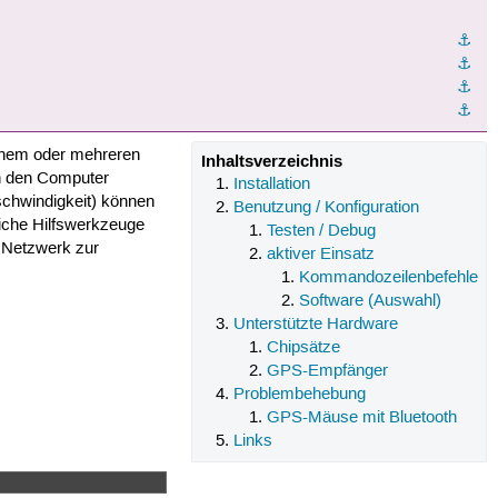
⚓︎
⚓︎
⚓︎
⚓︎
einem oder mehreren
Inhaltsverzeichnis
an den Computer
Installation
schwindigkeit) können
Benutzung / Konfiguration
liche Hilfswerkzeuge
Testen / Debug
 Netzwerk zur
aktiver Einsatz
Kommandozeilenbefehle
Software (Auswahl)
Unterstützte Hardware
Chipsätze
GPS-Empfänger
Problembehebung
GPS-Mäuse mit Bluetooth
Links