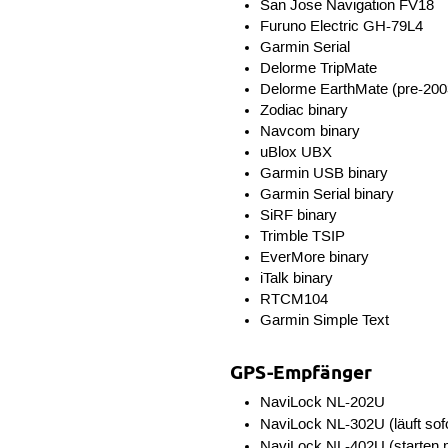
San Jose Navigation FV18
Furuno Electric GH-79L4
Garmin Serial
Delorme TripMate
Delorme EarthMate (pre-2003
Zodiac binary
Navcom binary
uBlox UBX
Garmin USB binary
Garmin Serial binary
SiRF binary
Trimble TSIP
EverMore binary
iTalk binary
RTCM104
Garmin Simple Text
GPS-Empfänger
NaviLock NL-202U
NaviLock NL-302U (läuft sof
NaviLock NL-402U (starten 