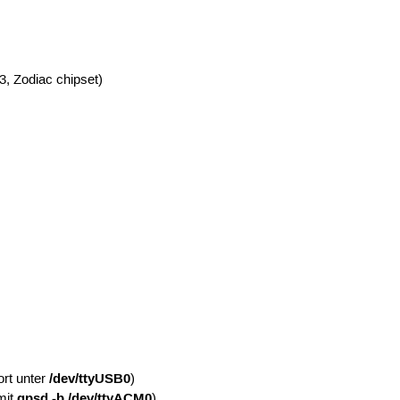
, Zodiac chipset)
/dev/ttyUSB0
ort unter
)
gpsd -b /dev/ttyACM0
mit
)