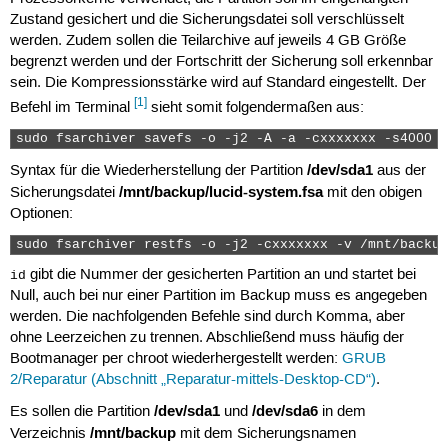
Zustand gesichert und die Sicherungsdatei soll verschlüsselt
werden. Zudem sollen die Teilarchive auf jeweils 4 GB Größe
begrenzt werden und der Fortschritt der Sicherung soll erkennbar
sein. Die Kompressionsstärke wird auf Standard eingestellt. Der
[1]
Befehl im Terminal
sieht somit folgendermaßen aus:
sudo fsarchiver savefs -o -j2 -A -a -cxxxxxxx -s4000 -
/dev/sda1
Syntax für die Wiederherstellung der Partition
aus der
/mnt/backup/lucid-system.fsa
Sicherungsdatei
mit den obigen
Optionen:
sudo fsarchiver restfs -o -j2 -cxxxxxxx -v /mnt/backup
gibt die Nummer der gesicherten Partition an und startet bei
id
Null, auch bei nur einer Partition im Backup muss es angegeben
werden. Die nachfolgenden Befehle sind durch Komma, aber
ohne Leerzeichen zu trennen. Abschließend muss häufig der
Bootmanager per chroot wiederhergestellt werden:
GRUB
2/Reparatur (Abschnitt „Reparatur-mittels-Desktop-CD“)
.
/dev/sda1
/dev/sda6
Es sollen die Partition
und
in dem
/mnt/backup
Verzeichnis
mit dem Sicherungsnamen