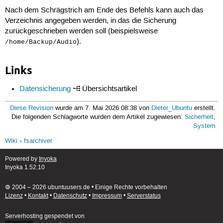
Nach dem Schrägstrich am Ende des Befehls kann auch das
Verzeichnis angegeben werden, in das die Sicherung
zurückgeschrieben werden soll (beispielsweise
).
/home/Backup/Audio
Links
Datensicherung
Übersichtsartikel
Diese Revision
wurde am 7. Mai 2026 08:38 von
Dieter_Ubuntu
erstellt.
Die folgenden Schlagworte wurden dem Artikel zugewiesen:
Sicherheit
,
System
Wiki
fsarchiver
Powered by
Inyoka
Inyoka 1.52.10
🄯 2004 – 2026 ubuntuusers.de • Einige Rechte vorbehalten
Lizenz
•
Kontakt
•
Datenschutz
•
Impressum
•
Serverstatus
Serverhosting
gespendet von