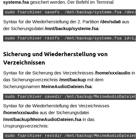
systeme.fsa
gesichert werden. Der Befehl im Terminal:
sudo fsarchiver savefs  /mnt/backup/systeme.fsa /dev/s
/dev/sda6
Syntax für die Wiederherstellung der 2. Partition
aus
/mnt/backup/systeme.fsa
der Sicherungsdatei
:
sudo fsarchiver restfs  /mnt/backup/systeme.fsa id=1,d
Sicherung und Wiederherstellung von
Verzeichnissen
/home/xxx/audio
Syntax für die Sicherung des Verzeichnisses
in
/mnt/backup
das Sicherungsverzeichnis
mit dem
MeineAudioDateien.fsa
Sicherungsnamen
:
sudo fsarchiver savedir /mnt/backup/MeineAudioDateien.
Syntax für die Wiederherstellung des Verzeichnisses
/home/xxx/audio
aus der Sicherungsdatei
/mnt/backup/MeineAudioDateien.fsa
in das
Ursprungsverzeichnis:
sudo fsarchiver restdir /mnt/backup/MeineAudioDateien.