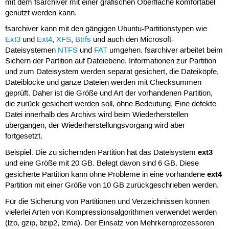
mit dem fsarchiver mit einer grafischen Oberfläche komfortabel
genutzt werden kann.
fsarchiver kann mit den gängigen Ubuntu-Partitionstypen wie
Ext3
und
Ext4
,
XFS
,
Btrfs
und auch den Microsoft-
Dateisystemen
NTFS
und
FAT
umgehen. fsarchiver arbeitet beim
Sichern der Partition auf Dateiebene. Informationen zur Partition
und zum Dateisystem werden separat gesichert, die Dateiköpfe,
Dateiblöcke und ganze Dateien werden mit Checksummen
geprüft. Daher ist die Größe und Art der vorhandenen Partition,
die zurück gesichert werden soll, ohne Bedeutung. Eine defekte
Datei innerhalb des Archivs wird beim Wiederherstellen
übergangen, der Wiederherstellungsvorgang wird aber
fortgesetzt.
ext3
Beispiel: Die zu sichernden Partition hat das Dateisystem
und eine Größe mit 20 GB. Belegt davon sind 6 GB. Diese
ext4
gesicherte Partition kann ohne Probleme in eine vorhandene
Partition mit einer Größe von 10 GB zurückgeschrieben werden.
Für die Sicherung von Partitionen und Verzeichnissen können
vielerlei Arten von Kompressionsalgorithmen verwendet werden
(lzo, gzip, bzip2, lzma). Der Einsatz von Mehrkernprozessoren