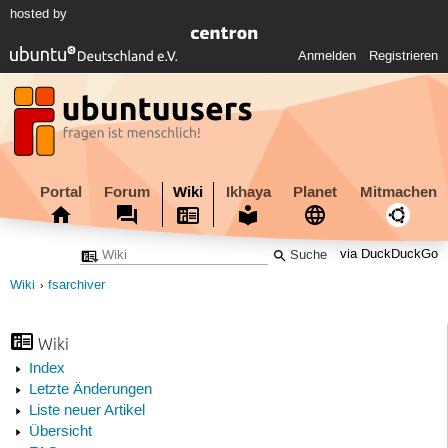
hosted by
Anmelden
Registrieren
Portal
Forum
Wiki
Ikhaya
Planet
Mitmachen
via DuckDuckGo
Wiki
fsarchiver
Wiki
Index
Letzte Änderungen
Liste neuer Artikel
Übersicht