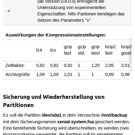
(ab Version 0.8.0.0) ermöglicht die
Unterstützung von experimentellen
-x
Eigenschaften. Ntfs-Partionen benötigen das
Setzen des Parameters "x"
Auswirkungen der Kompressionseinstellungen:
gzip
gzip
gzip
bzip2
bzip2
lz4
lzo
fast
std.
best
fast
good
Zeitfaktor:
0,82
0,82
0,92
1
1,25
2,95
3,51
Archivgröße:
1,09
1,09
1,01
1
1
0,99
0,98
Sicherung und Wiederherstellung von
Partitionen
/dev/sda1
/mnt/backup
Es soll die Partition
in dem Verzeichnis
xenial-system.fsa
mit dem Sicherungsnamen
gesichert werden.
Eine bestehende Sicherung wird überschrieben, es werden zwei
Prozessorkerne verwendet, die Partition soll im eingehängten