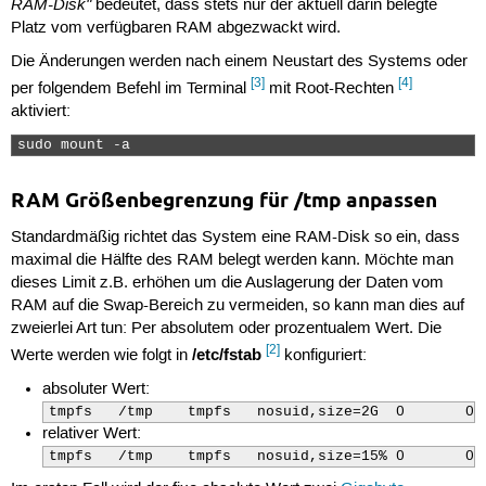
RAM-Disk"
bedeutet, dass stets nur der aktuell darin belegte
Platz vom verfügbaren RAM abgezwackt wird.
Die Änderungen werden nach einem Neustart des Systems oder
[3]
[4]
per folgendem Befehl im Terminal
mit Root-Rechten
aktiviert:
sudo mount -a 
RAM Größenbegrenzung für /tmp anpassen
Standardmäßig richtet das System eine RAM-Disk so ein, dass
maximal die Hälfte des RAM belegt werden kann. Möchte man
dieses Limit z.B. erhöhen um die Auslagerung der Daten vom
RAM auf die Swap-Bereich zu vermeiden, so kann man dies auf
zweierlei Art tun: Per absolutem oder prozentualem Wert. Die
[2]
/etc/fstab
Werte werden wie folgt in
konfiguriert:
absoluter Wert:
tmpfs	/tmp	tmpfs	nosuid,size=2G	0	0
relativer Wert:
tmpfs	/tmp	tmpfs	nosuid,size=15%	0	0