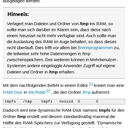
ausgelagert werden.
Hinweis:
/tmp
Verlagert man Dateien und Ordner von
ins RAM, so
sollte man sich darüber im Klaren sein, dass diese nach
einem Neustart nicht mehr verfügbar sind. Auch sollte man
die Auslastung des RAM im Auge behalten, so dass dieses
nicht überläuft. Dies trifft vor allem bei
Brennprogrammen
zu,
die teilweise sehr hohe Datenmengen in /tmp
zwischenspeichern. Des weiteren können in Mehrbenutzer-
Systemen andere eingeloggte Anwender Zugriff auf eigene
/tmp
Dateien und Ordner in
erhalten.
[1]
Mit dem nachfolgenden Befehl in einem Editor
kreiert man eine
[2]
RAM-Disk
in
/etc/fstab
, die den Ordner
/tmp
aufnimmt:
tmpfs	/tmp	tmpfs	nosuid	0	0
tmpfs
Dadurch wird eine dynamische RAM-Disk namens
für den
/tmp
Ordner
erstellt und diesem standardmäßig maximal die
"Dynamische
Hälfte des RAM-Speichers zur Verfügung gestellt.