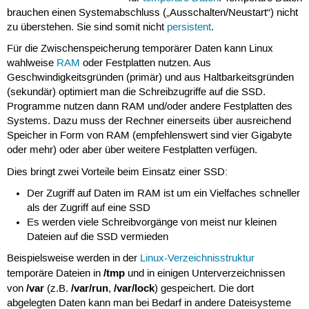
brauchen einen Systemabschluss („Ausschalten/Neustart“) nicht
zu überstehen. Sie sind somit nicht
persistent
.
Für die Zwischenspeicherung temporärer Daten kann Linux
wahlweise
RAM
oder Festplatten nutzen. Aus
Geschwindigkeitsgründen (primär) und aus Haltbarkeitsgründen
(sekundär) optimiert man die Schreibzugriffe auf die SSD.
Programme nutzen dann RAM und/oder andere Festplatten des
Systems. Dazu muss der Rechner einerseits über ausreichend
Speicher in Form von RAM (empfehlenswert sind vier Gigabyte
oder mehr) oder aber über weitere Festplatten verfügen.
Dies bringt zwei Vorteile beim Einsatz einer SSD:
Der Zugriff auf Daten im RAM ist um ein Vielfaches schneller
als der Zugriff auf eine SSD
Es werden viele Schreibvorgänge von meist nur kleinen
Dateien auf die SSD vermieden
Beispielsweise werden in der
Linux-Verzeichnisstruktur
/tmp
temporäre Dateien in
und in einigen Unterverzeichnissen
/var
/var/run
/var/lock
von
(z.B.
,
) gespeichert. Die dort
abgelegten Daten kann man bei Bedarf in andere Dateisysteme