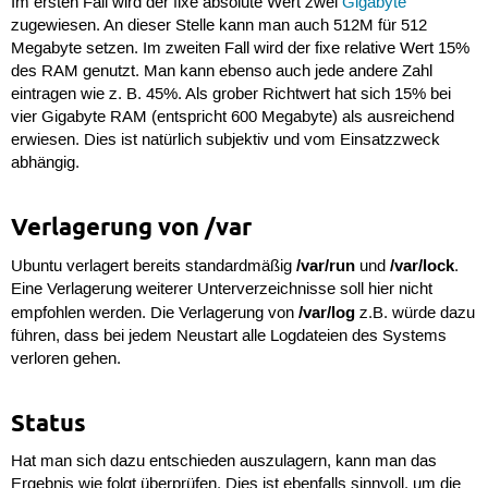
Im ersten Fall wird der fixe absolute Wert zwei
Gigabyte
zugewiesen. An dieser Stelle kann man auch 512M für 512
Megabyte setzen. Im zweiten Fall wird der fixe relative Wert 15%
des RAM genutzt. Man kann ebenso auch jede andere Zahl
eintragen wie z. B. 45%. Als grober Richtwert hat sich 15% bei
vier Gigabyte RAM (entspricht 600 Megabyte) als ausreichend
erwiesen. Dies ist natürlich subjektiv und vom Einsatzzweck
abhängig.
Verlagerung von /var
/var/run
/var/lock
Ubuntu verlagert bereits standardmäßig
und
.
Eine Verlagerung weiterer Unterverzeichnisse soll hier nicht
/var/log
empfohlen werden. Die Verlagerung von
z.B. würde dazu
führen, dass bei jedem Neustart alle Logdateien des Systems
verloren gehen.
Status
Hat man sich dazu entschieden auszulagern, kann man das
Ergebnis wie folgt überprüfen. Dies ist ebenfalls sinnvoll, um die