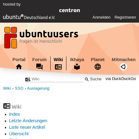
hosted by
Anmelden
Registrieren
Portal
Forum
Wiki
Ikhaya
Planet
Mitmachen
via DuckDuckGo
Wiki
SSD
Auslagerung
Wiki
Index
Letzte Änderungen
Liste neuer Artikel
Übersicht