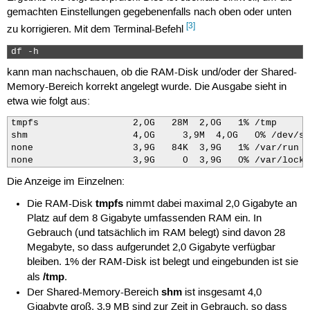
gemachten Einstellungen gegebenenfalls nach oben oder unten
[3]
zu korrigieren. Mit dem Terminal-Befehl
df -h 
kann man nachschauen, ob die RAM-Disk und/oder der Shared-
Memory-Bereich korrekt angelegt wurde. Die Ausgabe sieht in
etwa wie folgt aus:
tmpfs                 2,0G   28M  2,0G   1% /tmp

shm                   4,0G     3,9M  4,0G   0% /dev/shm
none                  3,9G   84K  3,9G   1% /var/run

none                  3,9G     0  3,9G   0% /var/lock
Die Anzeige im Einzelnen:
tmpfs
Die RAM-Disk
nimmt dabei maximal 2,0 Gigabyte an
Platz auf dem 8 Gigabyte umfassenden RAM ein. In
Gebrauch (und tatsächlich im RAM belegt) sind davon 28
Megabyte, so dass aufgerundet 2,0 Gigabyte verfügbar
bleiben. 1% der RAM-Disk ist belegt und eingebunden ist sie
/tmp
als
.
shm
Der Shared-Memory-Bereich
ist insgesamt 4,0
Gigabyte groß. 3,9 MB sind zur Zeit in Gebrauch, so dass