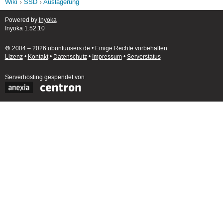
Wiki
SSD
Auslagerung
Powered by
Inyoka
Inyoka 1.52.10
🄯 2004 – 2026 ubuntuusers.de • Einige Rechte vorbehalten
Lizenz
•
Kontakt
•
Datenschutz
•
Impressum
•
Serverstatus
Serverhosting
gespendet von