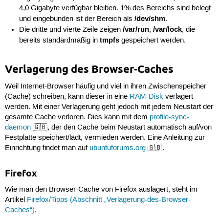
4,0 Gigabyte verfügbar bleiben. 1% des Bereichs sind belegt
/dev/shm
und eingebunden ist der Bereich als
.
/var/run
/var/lock
Die dritte und vierte Zeile zeigen
,
, die
tmpfs
bereits standardmäßig in
gespeichert werden.
Verlagerung des Browser-Caches
Weil Internet-Browser häufig und viel in ihren Zwischenspeicher
(Cache) schreiben, kann dieser in eine
RAM-Disk
verlagert
werden. Mit einer Verlagerung geht jedoch mit jedem Neustart der
gesamte Cache verloren. Dies kann mit dem
profile-sync-
daemon
🇬🇧, der den Cache beim Neustart automatisch auf/von
Festplatte speichert/lädt, vermieden werden. Eine Anleitung zur
Einrichtung findet man auf
ubuntuforums.org
🇬🇧.
Firefox
Wie man den Browser-Cache von Firefox auslagert, steht im
Artikel
Firefox/Tipps (Abschnitt „Verlagerung-des-Browser-
Caches“)
.