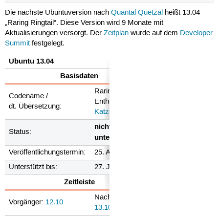
Die nächste Ubuntuversion nach
Quantal Quetzal
heißt 13.04
„Raring Ringtail“. Diese Version wird 9 Monate mit
Aktualisierungen versorgt. Der
Zeitplan
wurde auf dem
Developer
Summit
festgelegt.
Ubuntu 13.04
Basisdaten
Raring Ringtail /
Codename /
Enthusiastisches
dt. Übersetzung:
Katzenfrett
nicht mehr
Status:
unterstützt
Veröffentlichungstermin:
25. April 2013
Unterstützt bis:
27. Januar 2014
Zeitleiste
Nachfolger:
Vorgänger:
12.10
13.10