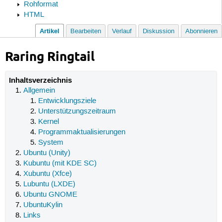
Rohformat
HTML
Artikel
Bearbeiten
Verlauf
Diskussion
Abonnieren
Raring Ringtail
Inhaltsverzeichnis
Allgemein
Entwicklungsziele
Unterstützungszeitraum
Kernel
Programmaktualisierungen
System
Ubuntu (Unity)
Kubuntu (mit KDE SC)
Xubuntu (Xfce)
Lubuntu (LXDE)
Ubuntu GNOME
UbuntuKylin
Links