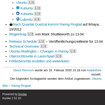
Ubuntu
🇬🇧
Kubuntu
🇬🇧
Xubuntu
🇬🇧
Lubuntu
🇬🇧
Nach Quantal Quetzal kommt Raring Ringtail
auf Ikhaya,
10/2012
Blogeintrag
🇬🇧 von Mark Shuttleworth zu 13.04
Release Schedule
🇬🇧 – Veröffentlichungszeitleiste für 13.04
Technical Overview
🇬🇧
Ubuntu-Mailinglist – Changes in Raring
🇬🇧
Übersichtsseite in Launchpad
🇬🇧
Fehlerberichte erstellen und weiterleiten
Diese Revision
wurde am 16. Februar 2020 23:18 von
Atalanttore
erstellt.
Die folgenden Schlagworte wurden dem Artikel zugewiesen:
Ubuntu
Wiki
Raring Ringtail
Powered by
Inyoka
Inyoka 1.52.10