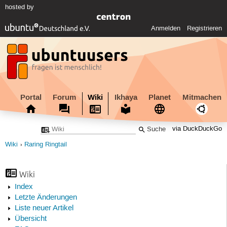
hosted by
Anmelden
Registrieren
Portal
Forum
Wiki
Ikhaya
Planet
Mitmachen
via DuckDuckGo
Wiki
Raring Ringtail
Wiki
Index
Letzte Änderungen
Liste neuer Artikel
Übersicht