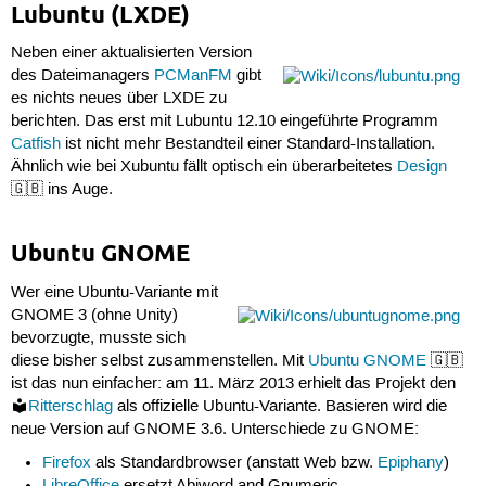
Lubuntu (LXDE)
Neben einer aktualisierten Version
des Dateimanagers
PCManFM
gibt
es nichts neues über LXDE zu
berichten. Das erst mit Lubuntu 12.10 eingeführte Programm
Catfish
ist nicht mehr Bestandteil einer Standard-Installation.
Ähnlich wie bei Xubuntu fällt optisch ein überarbeitetes
Design
🇬🇧 ins Auge.
Ubuntu GNOME
Wer eine Ubuntu-Variante mit
GNOME 3 (ohne Unity)
bevorzugte, musste sich
diese bisher selbst zusammenstellen. Mit
Ubuntu GNOME
🇬🇧
ist das nun einfacher: am 11. März 2013 erhielt das Projekt den
Ritterschlag
als offizielle Ubuntu-Variante. Basieren wird die
neue Version auf GNOME 3.6. Unterschiede zu GNOME:
Firefox
als Standardbrowser (anstatt Web bzw.
Epiphany
)
LibreOffice
ersetzt Abiword and Gnumeric