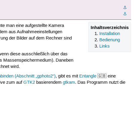
⚓︎
⚓︎
e man eine aufgestellte Kamera
Inhaltsverzeichnis
 dem aus Aufnahmeeinstellungen
Installation
ng der Bilder auf dem Rechner sind
Bedienung
Links
wenn diese ausschließlich über das
m als Massenspeichermedium). Daneben
hnet wird.
binden (Abschnitt „gphoto2“)
, gibt es mit
Entangle
🇬🇧 eine
tive zum auf
GTK2
basierendem
gtkam
. Das Programm nutzt die