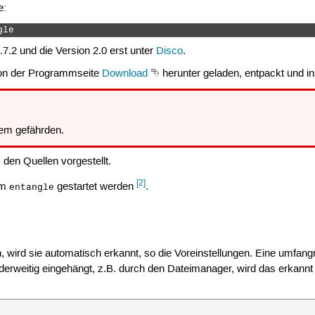
e:
gle 
7.2 und die Version 2.0 erst unter
Disco
.
 von der Programmseite
Download
⮷ herunter geladen, entpackt und ins
em gefährden.
 den Quellen vorgestellt.
[2]
mm
gestartet werden
.
entangle
wird sie automatisch erkannt, so die Voreinstellungen. Eine umfangr
anderweitig eingehängt, z.B. durch den Dateimanager, wird das erkannt