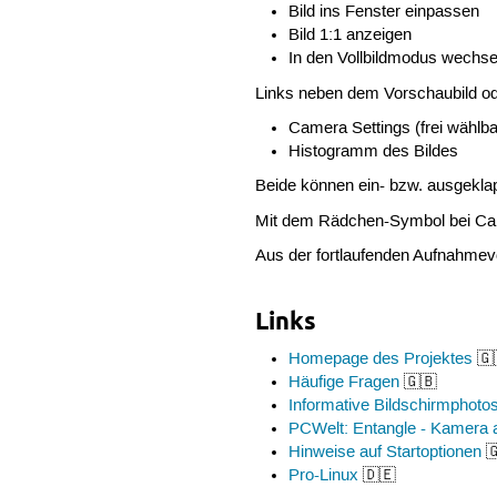
Bild ins Fenster einpassen
Bild 1:1 anzeigen
In den Vollbildmodus wechse
Links neben dem Vorschaubild od
Camera Settings (frei wählb
Histogramm des Bildes
Beide können ein- bzw. ausgekla
Mit dem Rädchen-Symbol bei Cam
Aus der fortlaufenden Aufnahme
Links
Homepage des Projektes
🇬
Häufige Fragen
🇬🇧
Informative Bildschirmphoto
PCWelt: Entangle - Kamera 
Hinweise auf Startoptionen

Pro-Linux
🇩🇪