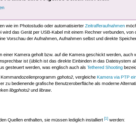
en
en wie im Photostudio oder automatisierter
Zeitrafferaufnahmen
möcht
ei wird das Gerät per USB-Kabel mit einem Rechner verbunden, von
e Vorschau der Aufnahmen, Aufnahmen selbst und direkte Speicheru
n einer Kamera geholt bzw. auf die Kamera geschickt werden, auch 
sprechbar ist (üblich ist das direkte Einbinden in das Dateisyste
s gesteuert werden, was englisch auch als
Tethered Shooting
bezeic
gphoto2
s Kommandozeilenprogramm
, vergleiche
Kamera via PTP ein
r zu bedienende grafische Benutzeroberfläche als moderne Alterna
libgphoto2
libraw
heken
und
.
[1]
den Quellen enthalten, sie müssen lediglich installiert
werden: