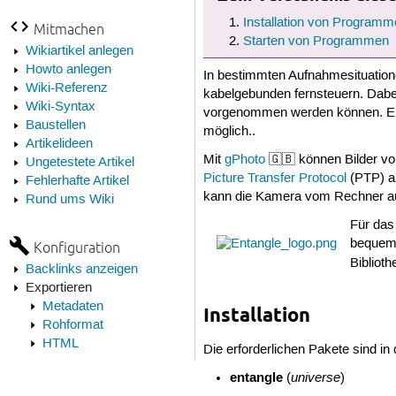
Installation von Programm
Mitmachen
Starten von Programmen
Wikiartikel anlegen
Howto anlegen
In bestimmten Aufnahmesituation
Wiki-Referenz
kabelgebunden fernsteuern. Dab
Wiki-Syntax
vorgenommen werden können. Ein
Baustellen
möglich..
Artikelideen
Mit
gPhoto
🇬🇧 können Bilder vo
Ungetestete Artikel
Picture Transfer Protocol
(PTP) an
Fehlerhafte Artikel
kann die Kamera vom Rechner au
Rund ums Wiki
Für da
bequeme
Konfiguration
Bibliot
Backlinks anzeigen
Exportieren
Metadaten
Installation
Rohformat
HTML
Die erforderlichen Pakete sind in 
entangle
universe
(
)