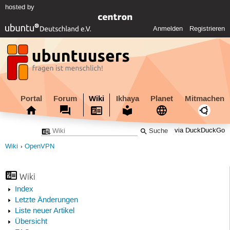
hosted by
Anmelden
Registrieren
Portal
Forum
Wiki
Ikhaya
Planet
Mitmachen
via DuckDuckGo
Wiki
OpenVPN
Wiki
Index
Letzte Änderungen
Liste neuer Artikel
Übersicht