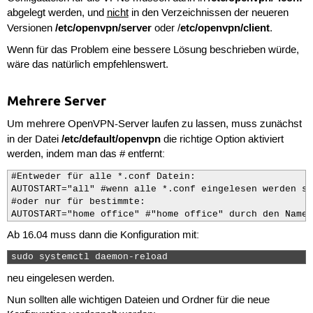
abgelegt werden, und
nicht
in den Verzeichnissen der neueren
/etc/openvpn/server
etc/openvpn/client
Versionen
oder /
.
Wenn für das Problem eine bessere Lösung beschrieben würde,
wäre das natürlich empfehlenswert.
Mehrere Server
Um mehrere OpenVPN-Server laufen zu lassen, muss zunächst
/etc/default/openvpn
in der Datei
die richtige Option aktiviert
werden, indem man das # entfernt:
#Entweder für alle *.conf Datein:

AUTOSTART="all" #wenn alle *.conf eingelesen werden so
#oder nur für bestimmte:

AUTOSTART="home office" #"home office" durch den Namen
Ab 16.04 muss dann die Konfiguration mit:
sudo systemctl daemon-reload 
neu eingelesen werden.
Nun sollten alle wichtigen Dateien und Ordner für die neue