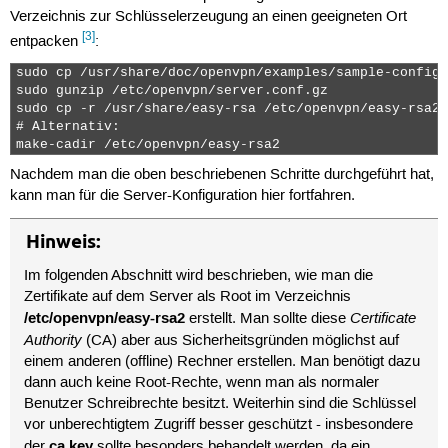
Verzeichnis zur Schlüsselerzeugung an einen geeigneten Ort
[3]
entpacken
:
sudo cp /usr/share/doc/openvpn/examples/sample-config-
sudo gunzip /etc/openvpn/server.conf.gz

sudo cp -r /usr/share/easy-rsa /etc/openvpn/easy-rsa2

# Alternativ:

make-cadir /etc/openvpn/easy-rsa2 
Nachdem man die oben beschriebenen Schritte durchgeführt hat,
kann man für die Server-Konfiguration hier fortfahren.
Hinweis:
Im folgenden Abschnitt wird beschrieben, wie man die
Zertifikate auf dem Server als Root im Verzeichnis
/etc/openvpn/easy-rsa2
Certificate
erstellt. Man sollte diese
Authority
(CA) aber aus Sicherheitsgründen möglichst auf
einem anderen (offline) Rechner erstellen. Man benötigt dazu
dann auch keine Root-Rechte, wenn man als normaler
Benutzer Schreibrechte besitzt. Weiterhin sind die Schlüssel
vor unberechtigtem Zugriff besser geschützt - insbesondere
ca.key
der
sollte besonders behandelt werden, da ein