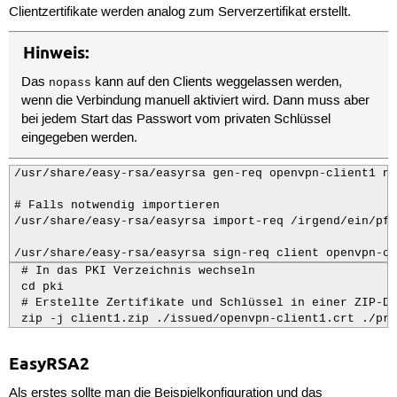
Clientzertifikate werden analog zum Serverzertifikat erstellt.
Hinweis:
Das
kann auf den Clients weggelassen werden,
nopass
wenn die Verbindung manuell aktiviert wird. Dann muss aber
bei jedem Start das Passwort vom privaten Schlüssel
eingegeben werden.
/usr/share/easy-rsa/easyrsa gen-req openvpn-client1 no
# Falls notwendig importieren 

/usr/share/easy-rsa/easyrsa import-req /irgend/ein/pfa
/usr/share/easy-rsa/easyrsa sign-req client openvpn-cl
 # In das PKI Verzeichnis wechseln

 cd pki

 # Erstellte Zertifikate und Schlüssel in einer ZIP-Da
 zip -j client1.zip ./issued/openvpn-client1.crt ./pri
EasyRSA2
Als erstes sollte man die Beispielkonfiguration und das