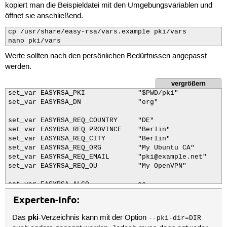
kopiert man die Beispieldatei mit den Umgebungsvariablen und
öffnet sie anschließend.
cp /usr/share/easy-rsa/vars.example pki/vars

nano pki/vars
Werte sollten nach den persönlichen Bedürfnissen angepasst
werden.
vergrößern
set_var EASYRSA_PKI		"$PWD/pki"

set_var EASYRSA_DN		"org"

set_var EASYRSA_REQ_COUNTRY	"DE"

set_var EASYRSA_REQ_PROVINCE	"Berlin"

set_var EASYRSA_REQ_CITY	"Berlin"

set_var EASYRSA_REQ_ORG		"My Ubuntu CA"

set_var EASYRSA_REQ_EMAIL	"pki@example.net"

set_var EASYRSA_REQ_OU		"My OpenVPN"

set_var EASYRSA_ALGO		ec

set_var EASYRSA_CURVE		secp521r1

Experten-Info:
#set_var EASYRSA_ALGO		rsa

set_var EASYRSA_KEY_SIZE	8192

pki
Das
-Verzeichnis kann mit der Option
--pki-dir=DIR