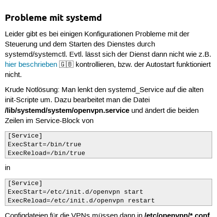
Probleme mit systemd
Leider gibt es bei einigen Konfigurationen Probleme mit der
Steuerung und dem Starten des Dienstes durch
systemd/systemctl. Evtl. lässt sich der Dienst dann nicht wie z.B.
hier beschrieben
🇬🇧 kontrollieren, bzw. der Autostart funktioniert
nicht.
Krude Notlösung: Man lenkt den systemd_Service auf die alten
init-Scripte um. Dazu bearbeitet man die Datei
/lib/systemd/system/openvpn.service
und ändert die beiden
Zeilen im Service-Block von
[Service]

ExecStart=/bin/true

ExecReload=/bin/true
in
[Service]

ExecStart=/etc/init.d/openvpn start

ExecReload=/etc/init.d/openvpn restart
/etc/openvpn/*.conf
Configdateien für die VPNs müssen dann in