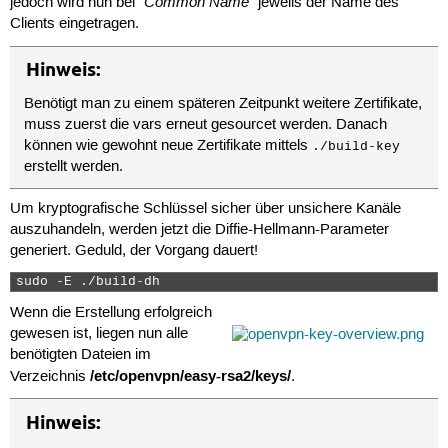
Common Name
jedoch wird nun bei "
" jeweils der Name des
Clients eingetragen.
Hinweis:
Benötigt man zu einem späteren Zeitpunkt weitere Zertifikate,
muss zuerst die vars erneut gesourcet werden. Danach
können wie gewohnt neue Zertifikate mittels
./build-key
erstellt werden.
Um kryptografische Schlüssel sicher über unsichere Kanäle
auszuhandeln, werden jetzt die Diffie-Hellmann-Parameter
generiert. Geduld, der Vorgang dauert!
sudo -E ./build-dh 
Wenn die Erstellung erfolgreich
gewesen ist, liegen nun alle
benötigten Dateien im
/etc/openvpn/easy-rsa2/keys/
Verzeichnis
.
Hinweis: