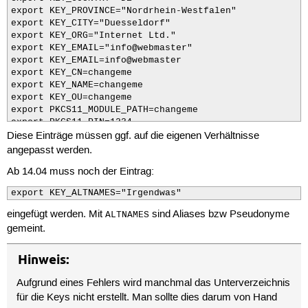
export KEY_PROVINCE="Nordrhein-Westfalen"

export KEY_CITY="Duesseldorf"

export KEY_ORG="Internet Ltd."

export KEY_EMAIL="info@webmaster"

export KEY_EMAIL=info@webmaster

export KEY_CN=changeme

export KEY_NAME=changeme

export KEY_OU=changeme

export PKCS11_MODULE_PATH=changeme

export PKCS11_PIN=1234
Diese Einträge müssen ggf. auf die eigenen Verhältnisse
angepasst werden.
Ab 14.04 muss noch der Eintrag:
export KEY_ALTNAMES="Irgendwas"
eingefügt werden. Mit
sind Aliases bzw Pseudonyme
ALTNAMES
gemeint.
Hinweis:
Aufgrund eines Fehlers wird manchmal das Unterverzeichnis
für die Keys nicht erstellt. Man sollte dies darum von Hand