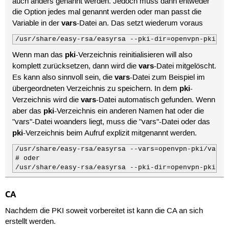
auch anders genannt werden. Jedoch muss dann entweder
set_var EASYRSA_CA_EXPIRE	3650

die Option jedes mal genannt werden oder man passt die
set_var EASYRSA_CERT_EXPIRE	365

vars
set_var EASYRSA_CERT_RENEW	30

Variable in der
-Datei an. Das setzt wiederum voraus
set_var EASYRSA_CRL_DAYS	90

/usr/share/easy-rsa/easyrsa --pki-dir=openvpn-pki CO
set_var EASYRSA_DIGEST         "sha512"
pki
Wenn man das
-Verzeichnis reinitialisieren will also
vars
komplett zurücksetzen, dann wird die
-Datei mitgelöscht.
vars
Es kann also sinnvoll sein, die
-Datei zum Beispiel im
pki
übergeordneten Verzeichnis zu speichern. In dem
-
vars
Verzeichnis wird die
-Datei automatisch gefunden. Wenn
pki
aber das
-Verzeichnis ein anderen Namen hat oder die
"vars"-Datei woanders liegt, muss die "vars"-Datei oder das
pki
-Verzeichnis beim Aufruf explizit mitgenannt werden.
/usr/share/easy-rsa/easyrsa --vars=openvpn-pki/vars C
# oder

/usr/share/easy-rsa/easyrsa --pki-dir=openvpn-pki CO
CA
Nachdem die PKI soweit vorbereitet ist kann die CA an sich
erstellt werden.