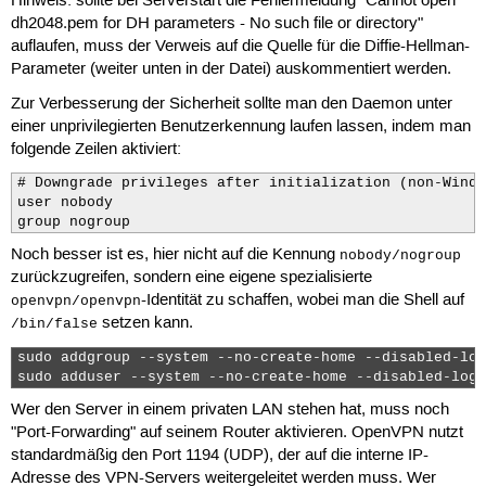
Hinweis: sollte bei Serverstart die Fehlermeldung "Cannot open
dh2048.pem for DH parameters - No such file or directory"
auflaufen, muss der Verweis auf die Quelle für die Diffie-Hellman-
Parameter (weiter unten in der Datei) auskommentiert werden.
Zur Verbesserung der Sicherheit sollte man den Daemon unter
einer unprivilegierten Benutzerkennung laufen lassen, indem man
folgende Zeilen aktiviert:
# Downgrade privileges after initialization (non-Windo
user nobody

group nogroup
Noch besser ist es, hier nicht auf die Kennung
nobody/nogroup
zurückzugreifen, sondern eine eigene spezialisierte
-Identität zu schaffen, wobei man die Shell auf
openvpn/openvpn
setzen kann.
/bin/false
sudo addgroup --system --no-create-home --disabled-log
sudo adduser --system --no-create-home --disabled-logi
Wer den Server in einem privaten LAN stehen hat, muss noch
"Port-Forwarding" auf seinem Router aktivieren. OpenVPN nutzt
standardmäßig den Port 1194 (UDP), der auf die interne IP-
Adresse des VPN-Servers weitergeleitet werden muss. Wer