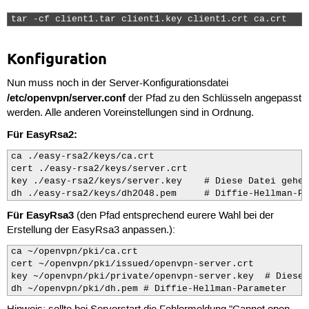
tar -cf client1.tar client1.key client1.crt ca.crt 
Konfiguration
Nun muss noch in der Server-Konfigurationsdatei
/etc/openvpn/server.conf
der Pfad zu den Schlüsseln angepasst
werden. Alle anderen Voreinstellungen sind in Ordnung.
Für EasyRsa2:
ca ./easy-rsa2/keys/ca.crt

cert ./easy-rsa2/keys/server.crt

key ./easy-rsa2/keys/server.key    # Diese Datei gehei
dh ./easy-rsa2/keys/dh2048.pem     # Diffie-Hellman-Pa
Für EasyRsa3
(den Pfad entsprechend eurere Wahl bei der
Erstellung der EasyRsa3 anpassen.):
ca ~/openvpn/pki/ca.crt

cert ~/openvpn/pki/issued/openvpn-server.crt

key ~/openvpn/pki/private/openvpn-server.key  # Diese 
dh ~/openvpn/pki/dh.pem # Diffie-Hellman-Parameter