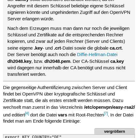
Angreifer mit diesem Schlüssel beliebige eigene Schlüssel
signieren könnte und ungehinderten Zugriff auf den OpenVPN
Server erlangen würde.
Nach dem Erzeugen muss man dann nur noch die jeweiligen
Schlüssel und Zertifikate auf die entsprechenden Rechner
kopieren, und zwar auf jeden Rechner (Server und Clients)
.key
.crt
ca.crt
seine eigene
- und
-Datei sowie die globale
.
Der Server benötigt auch noch die
Diffie-Hellman-Datei
dh2048.key
dh2048.pem
ca.key
, bzw.
. Der CA-Schlüssel
wird dagegen nur innerhalb der CA benötigt und muss nicht
transferiert werden.
Die gegenseitige Authentifizierung zwischen Server und Client
findet bei OpenVPN über kryptografische Schlüssel und
Zertifikate statt, die als erstes erstellt werden müssen. Dazu
/etc/openvpn/easy-rsa2/
wechselt man zuerst in das Verzeichnis
[4]
[7]
vars
und editiert
dort die Datei
mit Root-Rechten
. In der Datei
findet man am Ende folgende Einträge:
vergrößern
export KEY_COUNTRY="DE"
