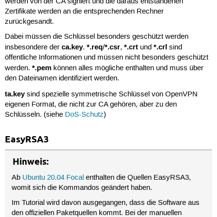
werden von der CA signiert und die daraus entstandenen
Zertifikate werden an die entsprechenden Rechner
zurückgesandt.
Dabei müssen die Schlüssel besonders geschützt werden
ca.key
*.req
*.csr
*.crt
*.crl
insbesondere der
.
/
,
und
sind
öffentliche Informationen und müssen nicht besonders geschützt
*.pem
werden.
können alles mögliche enthalten und muss über
den Dateinamen identifiziert werden.
ta.key
sind spezielle symmetrische Schlüssel von OpenVPN
eigenen Format, die nicht zur CA gehören, aber zu den
Schlüsseln. (siehe
DoS-Schutz
)
EasyRSA3
Hinweis:
Ab
Ubuntu 20.04 Focal
enthalten die Quellen EasyRSA3,
womit sich die Kommandos geändert haben.
Im Tutorial wird davon ausgegangen, dass die Software aus
den offiziellen Paketquellen kommt. Bei der manuellen