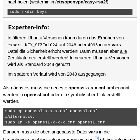
/etc/openvpn/easy-rsa2/
nachholen (weiterhin in
):
sudo mkdir keys 
Experten-Info:
In älteren Ubuntu Versionen kann durch das Erhöhen von
vars
auf
oder
in der
-
export KEY_SIZE=1024
2048
4096
Datei die Sicherheit erhöht werden! Dann müssen aber
alle
Zertifikate neu erstellt werden! In neueren Ubuntu-Versionen
wird als Standard 2048 genutzt.
Im späteren Verlauf wird von 2048 ausgegangen
openssl-x.x.x.cnf
Als nächstes muss die neueste
umbenannt
openssl.cnf
werden in
oder ein symbolischer Link erstellt
werden.
sudo cp openssl-x.x.x.cnf openssl.cnf

#Alternativ:

sudo ln -s openssl-x-x-x.cnf openssl.cnf 
vars
Danach muss die oben angepasste Datei
in die
[3]