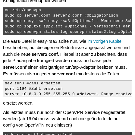
Konfiguration verdoppelt werden:
cd /etc/openvpn

sudo cp server.conf server2.conf #Obligatorisch

sudo cp easy-rsa2 easy-rsa3 #Optional - Wenn neue Schl
sudo cp ipp.txt ipp2.txt #Optional - Verzeichnis der I
sudo cp openvpn-status.log openvpn-status2.log #Option
vars
Die
-Datei in easy-rsa3 sollte nun, wie
im vorigen Kapitel
beschrieben, auf die eigenen Bedürfnisse angepasst werden und
server2.conf
auch die neue
. Hierbei ist aber zu beachten, dass
jede Pfadangabe korrigiert werden muss und dass jede
server.conf
einen einzigartigen tun/tap-Adapter besitzen muss.
server.conf
Es müssen also in jeder
mindestens die Zeilen:
dev tun0 #Zahl ersetzen

port 1194 #Zahl ersetzen

server 10.8.0.0 255.255.255.0 #Netzwerk-Range ersetzen
ersetzt werden.
Als letztes muss nur noch der OpenVPN-Service neugestartet
werden (ab 16.04 muss systemd noch die geänderte default-
config von OpenVPN neu einlesen)
sudo systemctl daemon-reload 
