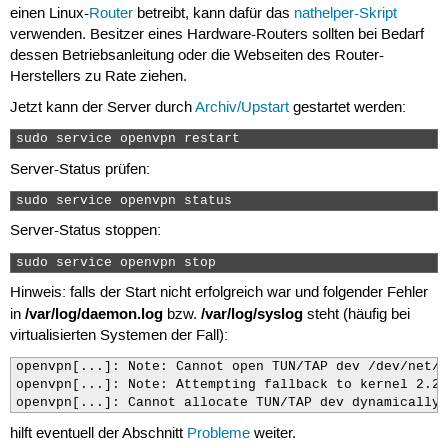
einen Linux-
Router
betreibt, kann dafür das
nathelper-Skript
verwenden. Besitzer eines Hardware-Routers sollten bei Bedarf
dessen Betriebsanleitung oder die Webseiten des Router-
Herstellers zu Rate ziehen.
Jetzt kann der Server durch
Archiv/Upstart
gestartet werden:
sudo service openvpn restart 
Server-Status prüfen:
sudo service openvpn status 
Server-Status stoppen:
sudo service openvpn stop 
Hinweis: falls der Start nicht erfolgreich war und folgender Fehler
/var/log/daemon.log
/var/log/syslog
in
bzw.
steht (häufig bei
virtualisierten Systemen der Fall):
openvpn[...]: Note: Cannot open TUN/TAP dev /dev/net/t
openvpn[...]: Note: Attempting fallback to kernel 2.2 
openvpn[...]: Cannot allocate TUN/TAP dev dynamically
hilft eventuell der Abschnitt
Probleme
weiter.