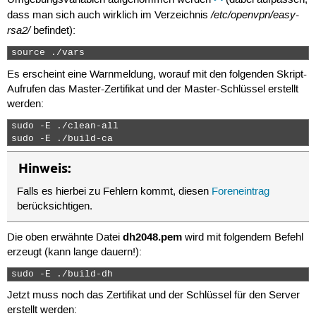
Umgebungsvariablen aufgenommen werden
(dabei aufpassen,
/etc/openvpn/easy-
dass man sich auch wirklich im Verzeichnis
rsa2/
befindet):
source ./vars 
Es erscheint eine Warnmeldung, worauf mit den folgenden Skript-
Aufrufen das Master-Zertifikat und der Master-Schlüssel erstellt
werden:
sudo -E ./clean-all

sudo -E ./build-ca 
Hinweis:
Falls es hierbei zu Fehlern kommt, diesen
Foreneintrag
berücksichtigen.
dh2048.pem
Die oben erwähnte Datei
wird mit folgendem Befehl
erzeugt (kann lange dauern!):
sudo -E ./build-dh 
Jetzt muss noch das Zertifikat und der Schlüssel für den Server
erstellt werden: