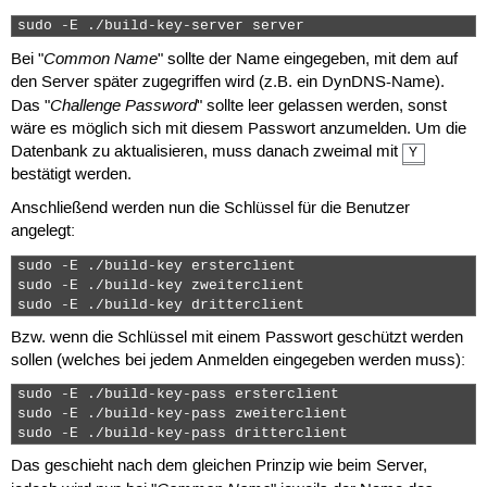
sudo -E ./build-key-server server 
Common Name
Bei "
" sollte der Name eingegeben, mit dem auf
den Server später zugegriffen wird (z.B. ein DynDNS-Name).
Challenge Password
Das "
" sollte leer gelassen werden, sonst
wäre es möglich sich mit diesem Passwort anzumelden. Um die
Datenbank zu aktualisieren, muss danach zweimal mit
Y
bestätigt werden.
Anschließend werden nun die Schlüssel für die Benutzer
angelegt:
sudo -E ./build-key ersterclient

sudo -E ./build-key zweiterclient

sudo -E ./build-key dritterclient 
Bzw. wenn die Schlüssel mit einem Passwort geschützt werden
sollen (welches bei jedem Anmelden eingegeben werden muss):
sudo -E ./build-key-pass ersterclient

sudo -E ./build-key-pass zweiterclient

sudo -E ./build-key-pass dritterclient 
Das geschieht nach dem gleichen Prinzip wie beim Server,