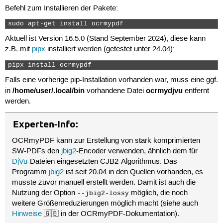
Befehl zum Installieren der Pakete:
sudo apt-get install ocrmypdf 
Aktuell ist Version 16.5.0 (Stand September 2024), diese kann
z.B. mit
pipx
installiert werden (getestet unter 24.04):
pipx install ocrmypdf 
Falls eine vorherige pip-Installation vorhanden war, muss eine ggf.
/home/user/.local/bin
ocrmydjvu
in
vorhandene Datei
entfernt
werden.
Experten-Info:
OCRmyPDF kann zur Erstellung von stark komprimierten
SW-PDFs den
jbig2
-Encoder verwenden, ähnlich dem für
DjVu
-Dateien eingesetzten CJB2-Algorithmus. Das
Programm
jbig2
ist seit 20.04 in den Quellen vorhanden, es
musste zuvor manuell erstellt werden. Damit ist auch die
Nutzung der Option
möglich, die noch
--jbig2-lossy
weitere Größenreduzierungen möglich macht (siehe auch
Hinweise
🇬🇧 in der OCRmyPDF-Dokumentation).