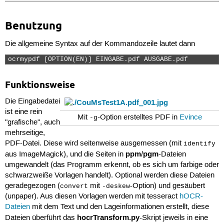
Benutzung
Die allgemeine Syntax auf der Kommandozeile lautet dann
ocrmypdf [OPTION(EN)] EINGABE.pdf AUSGABE.pdf 
Funktionsweise
Die Eingabedatei
ist eine rein
Mit
-Option erstelltes PDF in
Evince
-g
"grafische", auch
mehrseitige,
PDF-Datei. Diese wird seitenweise ausgemessen (mit
identify
ppm
pgm
aus ImageMagick), und die Seiten in
/
-Dateien
umgewandelt (das Programm erkennt, ob es sich um farbige oder
schwarzweiße Vorlagen handelt). Optional werden diese Dateien
geradegezogen (
mit
-Option) und gesäubert
convert
-deskew
(unpaper). Aus diesen Vorlagen werden mit tesseract
hOCR-
Dateien
mit dem Text und den Lageinformationen erstellt, diese
hocrTransform.py
Dateien überführt das
-Skript jeweils in eine