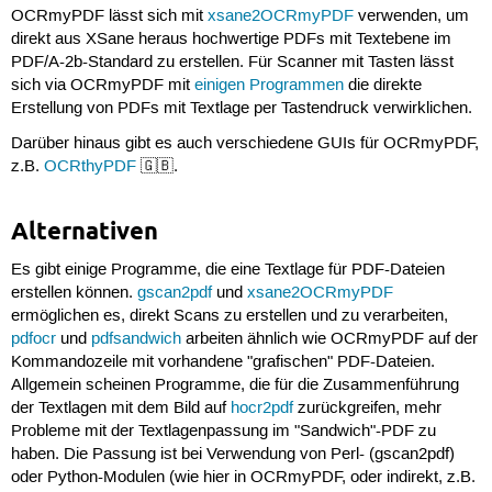
OCRmyPDF lässt sich mit
xsane2OCRmyPDF
verwenden, um
direkt aus XSane heraus hochwertige PDFs mit Textebene im
PDF/A-2b-Standard zu erstellen. Für Scanner mit Tasten lässt
sich via OCRmyPDF mit
einigen Programmen
die direkte
Erstellung von PDFs mit Textlage per Tastendruck verwirklichen.
Darüber hinaus gibt es auch verschiedene GUIs für OCRmyPDF,
z.B.
OCRthyPDF
🇬🇧.
Alternativen
Es gibt einige Programme, die eine Textlage für PDF-Dateien
erstellen können.
gscan2pdf
und
xsane2OCRmyPDF
ermöglichen es, direkt Scans zu erstellen und zu verarbeiten,
pdfocr
und
pdfsandwich
arbeiten ähnlich wie OCRmyPDF auf der
Kommandozeile mit vorhandene "grafischen" PDF-Dateien.
Allgemein scheinen Programme, die für die Zusammenführung
der Textlagen mit dem Bild auf
hocr2pdf
zurückgreifen, mehr
Probleme mit der Textlagenpassung im "Sandwich"-PDF zu
haben. Die Passung ist bei Verwendung von Perl- (gscan2pdf)
oder Python-Modulen (wie hier in OCRmyPDF, oder indirekt, z.B.