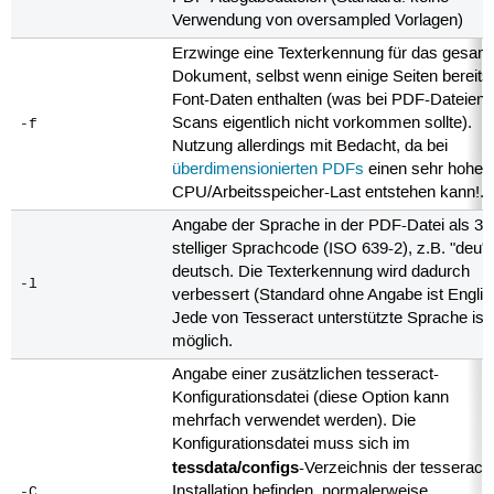
Verwendung von oversampled Vorlagen)
Erzwinge eine Texterkennung für das gesam
Dokument, selbst wenn einige Seiten bereits
Font-Daten enthalten (was bei PDF-Dateien 
Scans eigentlich nicht vorkommen sollte).
-f
Nutzung allerdings mit Bedacht, da bei
überdimensionierten PDFs
einen sehr hohe
CPU/Arbeitsspeicher-Last entstehen kann!.
Angabe der Sprache in der PDF-Datei als 3-
stelliger Sprachcode (ISO 639-2), z.B. "deu" 
deutsch. Die Texterkennung wird dadurch
-l
verbessert (Standard ohne Angabe ist Englis
Jede von Tesseract unterstützte Sprache ist
möglich.
Angabe einer zusätzlichen tesseract-
Konfigurationsdatei (diese Option kann
mehrfach verwendet werden). Die
Konfigurationsdatei muss sich im
tessdata/configs
-Verzeichnis der tesseract-
Installation befinden, normalerweise
-C