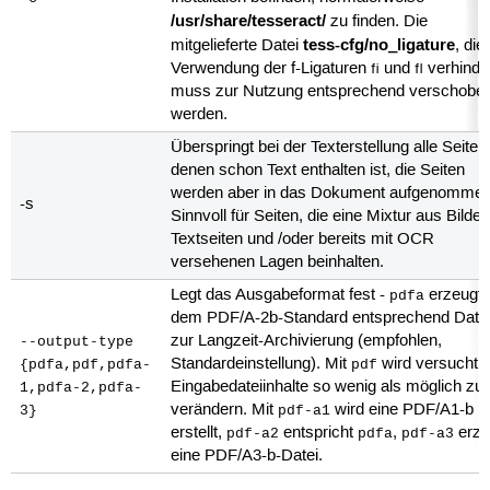
/usr/share/tesseract/
zu finden. Die
tess-cfg/no_ligature
mitgelieferte Datei
, die
Verwendung der f-Ligaturen
und
verhinder
ﬁ
ﬂ
muss zur Nutzung entsprechend verschobe
werden.
Überspringt bei der Texterstellung alle Seiten,
denen schon Text enthalten ist, die Seiten
werden aber in das Dokument aufgenommen
-s
Sinnvoll für Seiten, die eine Mixtur aus Bilder
Textseiten und /oder bereits mit OCR
versehenen Lagen beinhalten.
Legt das Ausgabeformat fest -
erzeugt 
pdfa
dem PDF/A-2b-Standard entsprechend Date
zur Langzeit-Archivierung (empfohlen,
--output-type
Standardeinstellung). Mit
wird versucht, 
{pdfa,pdf,pdfa-
pdf
Eingabedateiinhalte so wenig als möglich zu
1,pdfa-2,pdfa-
verändern. Mit
wird eine PDF/A1-b D
3}
pdf-a1
erstellt,
entspricht
,
erze
pdf-a2
pdfa
pdf-a3
eine PDF/A3-b-Datei.