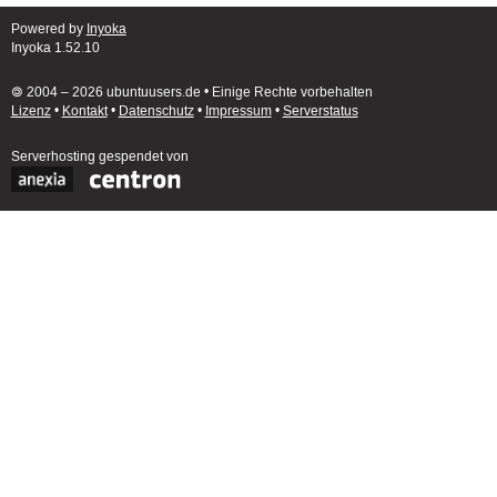
Powered by
Inyoka
Inyoka 1.52.10
🄯 2004 – 2026 ubuntuusers.de • Einige Rechte vorbehalten
Lizenz
•
Kontakt
•
Datenschutz
•
Impressum
•
Serverstatus
Serverhosting
gespendet von