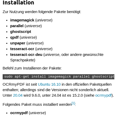
Installation
Zur Nutzung werden folgende Pakete benötigt:
imagemagick
universe
(
)
parallel
universe
(
)
ghostscript
qpdf
universe
(
)
unpaper
universe
(
)
tesseract-ocr
universe
(
)
tesseract-ocr-deu
universe
(
, oder andere gewünschte
Sprachpakete)
Befehl zum Installieren der Pakete:
sudo apt-get install imagemagick parallel ghostscript 
OCRmyPDF ist seit
Ubuntu 16.10
in den offiziellen Paketquellen
enthalten; allerdings sind die Versionen nicht sonderlich aktuell.
Unter
20.04
wird 9.6.0, unter 24.04 ist es 15.2.0 (siehe
ocrmypdf
).
[1]
Folgendes Paket muss installiert werden
:
ocrmypdf
universe
(
)