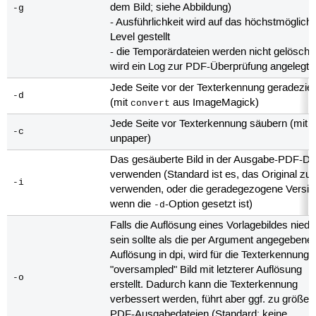
dem Bild; siehe Abbildung)
-g
- Ausführlichkeit wird auf das höchstmöglich
Level gestellt
- die Temporärdateien werden nicht gelöscht,
wird ein Log zur PDF-Überprüfung angelegt
Jede Seite vor der Texterkennung geradezie
-d
(mit
aus ImageMagick)
convert
Jede Seite vor Texterkennung säubern (mit
-c
unpaper)
Das gesäuberte Bild in der Ausgabe-PDF-Da
verwenden (Standard ist es, das Original zu
-i
verwenden, oder die geradegezogene Versio
wenn die
-Option gesetzt ist)
-d
Falls die Auflösung eines Vorlagebildes niedr
sein sollte als die per Argument angegebene
Auflösung in dpi, wird für die Texterkennung 
"oversampled" Bild mit letzterer Auflösung
-o
erstellt. Dadurch kann die Texterkennung
verbessert werden, führt aber ggf. zu größer
PDF-Ausgabedateien (Standard: keine