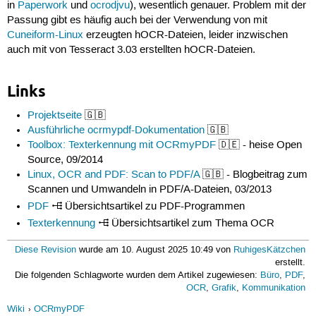
in
Paperwork
und
ocrodjvu
), wesentlich genauer. Problem mit der
Passung gibt es häufig auch bei der Verwendung von mit
Cuneiform-Linux
erzeugten hOCR-Dateien, leider inzwischen
auch mit von Tesseract 3.03 erstellten hOCR-Dateien.
Links
Projektseite
🇬🇧
Ausführliche ocrmypdf-Dokumentation
🇬🇧
Toolbox: Texterkennung mit OCRmyPDF
🇩🇪 - heise Open
Source, 09/2014
Linux, OCR and PDF: Scan to PDF/A
🇬🇧 - Blogbeitrag zum
Scannen und Umwandeln in PDF/A-Dateien, 03/2013
PDF
Übersichtsartikel zu PDF-Programmen
Texterkennung
Übersichtsartikel zum Thema OCR
Diese Revision
wurde am 10. August 2025 10:49 von
RuhigesKätzchen
erstellt.
Die folgenden Schlagworte wurden dem Artikel zugewiesen:
Büro
,
PDF
,
OCR
,
Grafik
,
Kommunikation
Wiki
OCRmyPDF