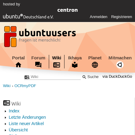
hosted by
Anmelden
Registrieren
Portal
Forum
Wiki
Ikhaya
Planet
Mitmachen
via DuckDuckGo
Wiki
OCRmyPDF
Wiki
Index
Letzte Änderungen
Liste neuer Artikel
Übersicht