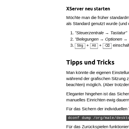
XServer neu starten
Möchte man die früher standard
als Standard genutzt wurde (und
"Steuerzentrale → Tastatur"
"Belegungen → Optionen → 
+
+
einschal
Strg
Alt
⌫
Tipps und Tricks
Man könnte die eigenen Einstellu
während der grafischen Sitzung z
beachten) möglich. (Aber trotzde
Eleganter hingehen ist das Siche
manuelles Einrichten ewig dauer
Für das Sichern der individuelle
dconf dump /org/mate/deskt
Für das Zurückspielen funktionie