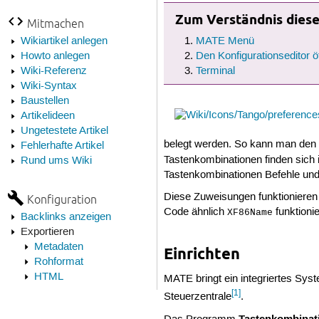
Zum Verständnis dieses
Mitmachen
Wikiartikel anlegen
MATE Menü
Howto anlegen
Den Konfigurationseditor ö
Wiki-Referenz
Terminal
Wiki-Syntax
Baustellen
Artikelideen
Ungetestete Artikel
belegt werden. So kann man den B
Fehlerhafte Artikel
Tastenkombinationen finden sich 
Rund ums Wiki
Tastenkombinationen Befehle un
Diese Zuweisungen funktionieren 
Konfiguration
Code ähnlich
funktioni
XF86Name
Backlinks anzeigen
Exportieren
Metadaten
Einrichten
Rohformat
HTML
MATE bringt ein integriertes Sys
[1]
Steuerzentrale
.