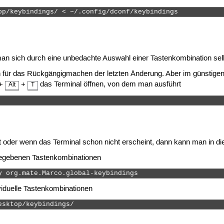
op/keybindings/ < ~/.config/dconf/keybindings 
man sich durch eine unbedachte Auswahl einer Tastenkombination selbs
on für das Rückgängigmachen der letzten Änderung. Aber im günsti
+
+
das Terminal öffnen, von dem man ausführt
Alt
T
 
oder wenn das Terminal schon nicht erscheint, dann kann man in die 
gegebenen Tastenkombinationen
y org.mate.Marco.global-keybindings 
viduelle Tastenkombinationen
esktop/keybindings/ 