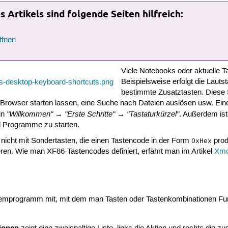
 Artikels sind folgende Seiten hilfreich:
ffnen
Viele Notebooks oder aktuelle T
Beispielsweise erfolgt die Lauts
bestimmte Zusatztasten. Diese 
rowser starten lassen, eine Suche nach Dateien auslösen usw. Eine 
"Willkommen" → "Erste Schritte" → "Tastaturkürzel"
in
. Außerdem ist
d Programme zu starten.
nicht mit Sondertasten, die einen Tastencode in der Form
prod
0xHex
eren. Wie man XF86-Tastencodes definiert, erfährt man im Artikel
Xm
temprogramm mit, mit dem man Tasten oder Tastenkombinationen Funkt