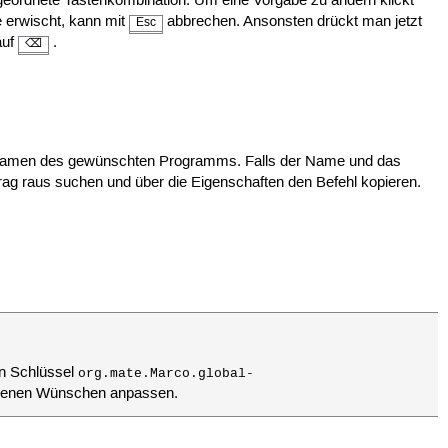
 zugeordnete Tastenkombination. Um eine Vorgabe zu ändern klickt
e erwischt, kann mit
abbrechen. Ansonsten drückt man jetzt
Esc
auf
.
⌫
amen des gewünschten Programms. Falls der Name und das
ag raus suchen und über die Eigenschaften den Befehl kopieren.
en Schlüssel
org.mate.Marco.global-
genen Wünschen anpassen.