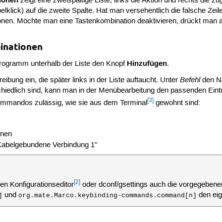
ionen
zeigt eine zweispaltige Liste, links die Aktion und rechts die
lklick) auf die zweite Spalte. Hat man versehentlich die falsche Zeil
nen. Möchte man eine Tastenkombination deaktivieren, drückt man 
binationen
Hinzufügen
rogramm unterhalb der Liste den Knopf
.
Befehl
ibung ein, die später links in der Liste auftaucht. Unter
den N
hiedlich sind, kann man in der Menübearbeitung den passenden Eintr
[3]
ommandos zulässig, wie sie aus dem Terminal
gewohnt sind:
nnen
Kabelgebundene Verbindung 1"
[2]
en Konfigurationseditor
oder dconf/gsettings auch die vorgegeben
und
den ei
]
org.mate.Marco.keybinding-commands.command[n]