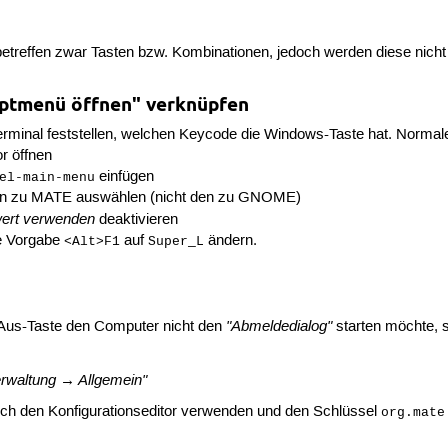
 betreffen zwar Tasten bzw. Kombinationen, jedoch werden diese ni
uptmenü öffnen" verknüpfen
rminal feststellen, welchen Keycode die Windows-Taste hat. Normal
r öffnen
einfügen
el-main-menu
en zu MATE auswählen (nicht den zu GNOME)
ert verwenden
deaktivieren
ie Vorgabe
auf
ändern.
<Alt>F1
Super_L
"Abmeldedialog"
/Aus-Taste den Computer nicht den
starten möchte, 
erwaltung → Allgemein"
auch den Konfigurationseditor verwenden und den Schlüssel
org.mate