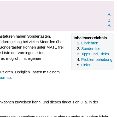
⚓︎
⚓︎
⚓︎
astaturen haben Sondertasten.
Inhaltsverzeichnis
tärkeregelung bei vielen Modellen über
Einrichten
Sondertasten können unter MATE frei
Sonderfälle
Liste der voreingestellten
Tipps und Tricks
 es möglich, mit eigenen
Problembehebung
Links
uzieren. Lediglich Tasten mit einem
odmap
.
ionen zuweisen kann, und dieses findet sich u. a. in der