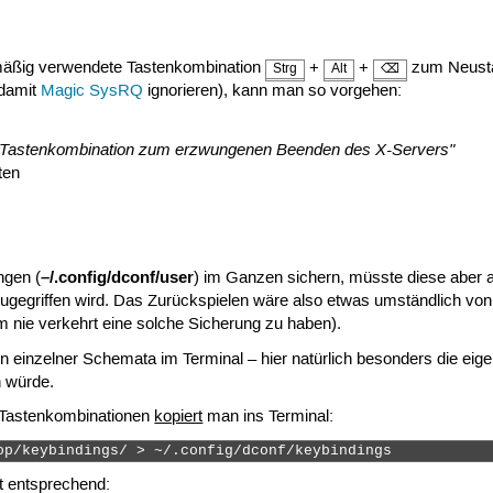
mäßig verwendete Tastenkombination
+
+
zum Neustar
Strg
Alt
⌫
 damit
Magic SysRQ
ignorieren), kann man so vorgehen:
Tastenkombination zum erzwungenen Beenden des X-Servers"
ten
–/.config/dconf/user
ngen (
) im Ganzen sichern, müsste diese aber a
ugegriffen wird. Das Zurückspielen wäre also etwas umständlich von
m nie verkehrt eine solche Sicherung zu haben).
rn einzelner Schemata im Terminal – hier natürlich besonders die e
n würde.
n Tastenkombinationen
kopiert
man ins Terminal:
op/keybindings/ > ~/.config/dconf/keybindings 
rt entsprechend: