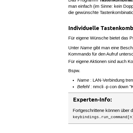
Tastenkombinat
Das Programm
man einfach (im Sinne: kein Doppe
die gewünschte Tastenkombinatio
Individuelle Tastenkom
Für eigene Wünsche bietet das P
Name
Unter
gibt man eine Beschre
Kommando für den Aufruf untersc
Für eigene Aktionen sind auch K
Bspw.
Name
: LAN-Verbindung tre
Befehl
: nmcli -p con down "
Experten-Info:
Fortgeschrittene können über d
keybindings.run_command[n