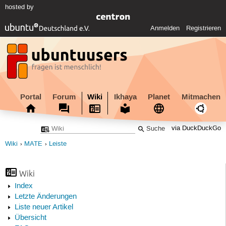
hosted by
Anmelden
Registrieren
Portal
Forum
Wiki
Ikhaya
Planet
Mitmachen
via DuckDuckGo
Wiki
MATE
Leiste
Wiki
Index
Letzte Änderungen
Liste neuer Artikel
Übersicht