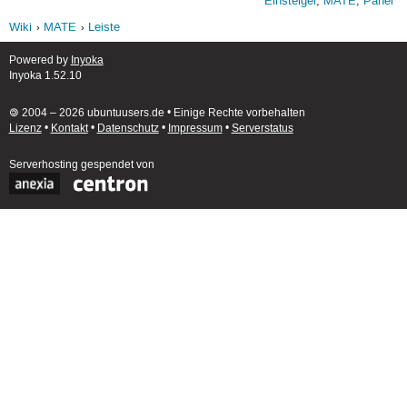
Einsteiger
,
MATE
,
Panel
Wiki
MATE
Leiste
Powered by
Inyoka
Inyoka 1.52.10
🄯 2004 – 2026 ubuntuusers.de • Einige Rechte vorbehalten
Lizenz
•
Kontakt
•
Datenschutz
•
Impressum
•
Serverstatus
Serverhosting
gespendet von