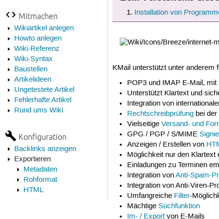
Installation von Programm
Mitmachen
Wikiartikel anlegen
Howto anlegen
Wiki-Referenz
Wiki-Syntax
KMail unterstützt unter anderem 
Baustellen
Artikelideen
POP3 und IMAP E-Mail, mit
Ungetestete Artikel
Unterstützt Klartext und sich
Fehlerhafte Artikel
Integration von internationa
Rund ums Wiki
Rechtschreibprüfung
bei der
Vielseitige
Versand- und For
GPG / PGP / S/MIME
Signi
Konfiguration
Anzeigen / Erstellen von
HTM
Backlinks anzeigen
Möglichkeit nur den Klartext
Exportieren
Einladungen zu Terminen em
Metadaten
Integration von
Anti-Spam-P
Rohformat
Integration von Anti-Viren-
HTML
Umfangreiche
Filter
-Möglich
Mächtige
Suchfunktion
Im- / Export
von E-Mails