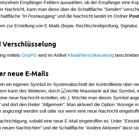
einzelnen Empfänger-Feldern auswählen, ob der Empfänger eine Kopie
"Senden"
er Nachricht, kann man diese über die Schaltfläche
verschi
"In Postausgang"
Pos
haltfläche
und die Nachricht landet im Ordner
en zur Erstellung von E-Mails (bspw. Rechtschreibprüfung, Signatur, 
d Verschlüsselung
ung mittels
GnuPG
wird im Artikel
KMail/Verschlüsselung
beschriebe
er neue E-Mails
 ein ein eigenes Symbol im Systemabschnitt der Kontrollleiste über n
ndern kann des Weiteren, durch
auf das Symbol, w
eine neue Nachricht erstellen, etc.). Möchte man dieses Symbol a
"
"Allgemein"
"Anzeige im
und dort den Reiter
. Man aktiviert die Option
ngezeigt werden soll oder nur wenn eine neue Nachricht eingetroffe
"Einste
chrichtigung, sobald eine neue E-Mail eingetroffen ist. Unter
i neuen Nachrichten"
und die Schaltfläche "Andere Aktionen" lässt si