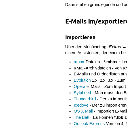
Dann stehen grundlegende und aus
E-Mails im/exportier
Importieren
"Extras →
Über den Menüeintrag
einem Assistenten, der einem beim
*.mbox
mbox
-Dateien -
ist e
KMail-Archivdateien - Von KM
E-Mails und Ordnerlisten au
Evolution
1.x, 2.x, 3.x - Zum
Opera
E-Mails - Zum Import
Sylpheed
- Man muss den Ba
Thunderbird
- Der zu importi
Icedove
- Der zu importieren
OS X Mail
- Importiert E-Mai
*.tbb
The Bat!
- Es können
-
Outlook Express
Version 4, 