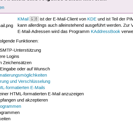
en
KMail
🇬🇧 ist der E-Mail-Client von
KDE
und ist Teil der P
kann allerdings auch alleinstehend ausgeführt werden. Zur 
E-Mail-Adressen wird das Programm
KAddressBook
verwe
folgende Funktionen:
 SMTP-Unterstützung
ere Logins
len Zeichensätzen
 Eingabe oder auf Wunsch
matierungsmöglichkeiten
erung und Verschlüsselung
L-formatierten E-Mails
 einer HTML-formatierten E-Mail anzuzeigen
pfangen und akzeptieren
rogrammen
Programmen
keiten