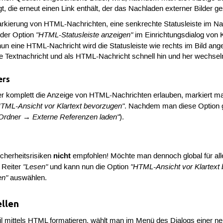
 die erneut einen Link enthält, der das Nachladen externer Bilder ges
rkierung von HTML-Nachrichten, eine senkrechte Statusleiste im Nac
"HTML-Statusleiste anzeigen"
 der Option
im Einrichtungsdialog von
nun eine HTML-Nachricht wird die Statusleiste wie rechts im Bild an
ne Textnachricht und als HTML-Nachricht schnell hin und her wechsel
ers
r komplett die Anzeige von HTML-Nachrichten erlauben, markiert 
TML-Ansicht vor Klartext bevorzugen"
. Nachdem man diese Option g
Ordner → Externe Referenzen laden"
).
nicht
icherheitsrisiken
empfohlen! Möchte man dennoch global für al
"Lesen"
"HTML-Ansicht vor Klartext
n Reiter
und kann nun die Option
en"
auswählen.
llen
l mittels HTML formatieren, wählt man im Menü des Dialogs einer n