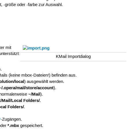
, -größe oder -farbe zur Auswahl.
ter mit
nterstützt:
KMail Importdialog
).
ails (keine mbox-Dateien!) befinden aus.
olution/local
) ausgewählt werden.
~/.opera/mail/store/account
).
~/Mail
(normalerweise
).
t/Mail/Local Folders/
.
ocal Folders/
.
P
-Zugängen.
*.mbx
der
gespeichert.