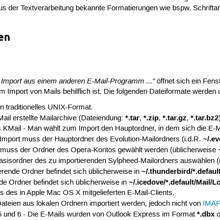
 der Textverarbeitung bekannte Formatierungen wie bspw. Schriftart
en
 Import aus einem anderen E-Mail-Programm ..."
öffnet sich ein Fens
 Import von Mails behilflich ist. Die folgenden Dateiformate werden u
in traditionelles UNIX-Format.
*.tar
*.zip
*.tar.gz
*.tar.bz2
ail erstellte Mailarchive (Dateiendung:
,
,
,
s KMail - Man wählt zum Import den Hauptordner, in dem sich die E-M
~/.ev
 Import muss der Hauptordner des Evolution-Mailordners (i.d.R.
 muss der Ordner des Opera-Kontos gewählt werden (üblicherweise
sisordner des zu importierenden Sylpheed-Mailordners auswählen 
~/.thunderbird/*.defaul
erende Ordner befindet sich üblicherweise in
~/.icedove/*.default/Mail/L
de Ordner befindet sich üblicherweise in
ls des in Apple Mac OS X mitgelieferten E-Mail-Clients.
Dateien aus lokalen Ordnern importiert werden, jedoch nicht von
IMA
*.dbx
5 und 6 - Die E-Mails wurden von Outlook Express im Format
o