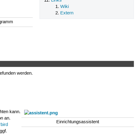
Links
Wiki
Extern
rogramm
efunden werden.
chten kann.
on an.
Einrichtungsassistent
bird
ggf.