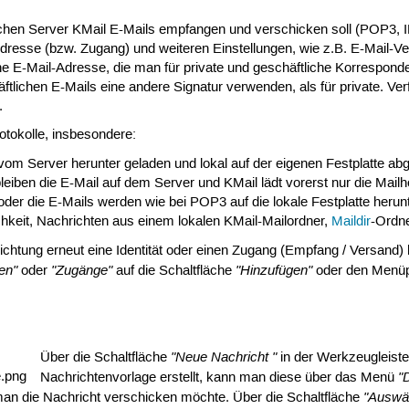
chen Server KMail E-Mails empfangen und verschicken soll (POP3, IMAP
esse (bzw. Zugang) und weiteren Einstellungen, wie z.B. E-Mail-Vers
 E-Mail-Adresse, die man für private und geschäftliche Korrespond
ftlichen E-Mails eine andere Signatur verwenden, als für private. Ve
.
rotokolle, insbesondere:
om Server herunter geladen und lokal auf der eigenen Festplatte abg
leiben die E-Mail auf dem Server und KMail lädt vorerst nur die Mailh
oder die E-Mails werden wie bei POP3 auf die lokale Festplatte heru
chkeit, Nachrichten aus einem lokalen KMail-Mailordner,
Maildir
-Ordne
chtung erneut eine Identität oder einen Zugang (Empfang / Versand)
ten"
"Zugänge"
"Hinzufügen"
oder
auf die Schaltfläche
oder den Menü
"Neue Nachricht "
Über die Schaltfläche
in der Werkzeugleiste
"
Nachrichtenvorlage erstellt, kann man diese über das Menü
"Auswäh
e man die Nachricht verschicken möchte. Über die Schaltfläche