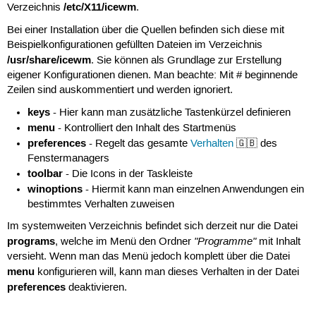
/etc/X11/icewm
Verzeichnis
.
Bei einer Installation über die Quellen befinden sich diese mit
Beispielkonfigurationen gefüllten Dateien im Verzeichnis
/usr/share/icewm
. Sie können als Grundlage zur Erstellung
eigener Konfigurationen dienen. Man beachte: Mit # beginnende
Zeilen sind auskommentiert und werden ignoriert.
keys
- Hier kann man zusätzliche Tastenkürzel definieren
menu
- Kontrolliert den Inhalt des Startmenüs
preferences
- Regelt das gesamte
Verhalten
🇬🇧 des
Fenstermanagers
toolbar
- Die Icons in der Taskleiste
winoptions
- Hiermit kann man einzelnen Anwendungen ein
bestimmtes Verhalten zuweisen
Im systemweiten Verzeichnis befindet sich derzeit nur die Datei
programs
"Programme"
, welche im Menü den Ordner
mit Inhalt
versieht. Wenn man das Menü jedoch komplett über die Datei
menu
konfigurieren will, kann man dieses Verhalten in der Datei
preferences
deaktivieren.