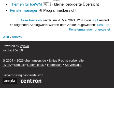
Themen für IceWM
🇩🇪 - kleine, bebilderte Übersicht
Fenstermanager
Programmübersicht
Diese Revision
wurde am 4. Mai 2021 12:45 von
ubot
erstellt.
Die folgenden Schlagworte wurden dem Artikel zugewiesen:
Desktop
,
Fenstermanager
,
ungetestet
Wiki
IceWM
Powered by
Inyoka
Inyoka 1.52.10
🄯 2004 – 2026 ubuntuusers.de • Einige Rechte vorbehalten
Lizenz
•
Kontakt
•
Datenschutz
•
Impressum
•
Serverstatus
Serverhosting
gespendet von