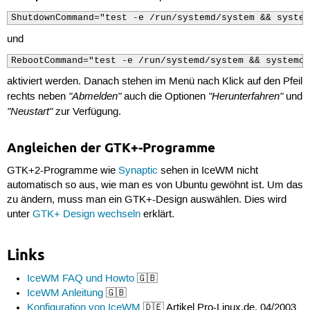
ShutdownCommand="test -e /run/systemd/system && system
und
RebootCommand="test -e /run/systemd/system && systemct
aktiviert werden. Danach stehen im Menü nach Klick auf den Pfeil
"Abmelden"
"Herunterfahren"
rechts neben
auch die Optionen
und
"Neustart"
zur Verfügung.
Angleichen der GTK+-Programme
GTK+2-Programme wie
Synaptic
sehen in IceWM nicht
automatisch so aus, wie man es von Ubuntu gewöhnt ist. Um das
zu ändern, muss man ein GTK+-Design auswählen. Dies wird
unter
GTK+ Design wechseln
erklärt.
Links
IceWM FAQ und Howto
🇬🇧
IceWM Anleitung
🇬🇧
Konfiguration von IceWM
🇩🇪 Artikel Pro-Linux.de, 04/2003