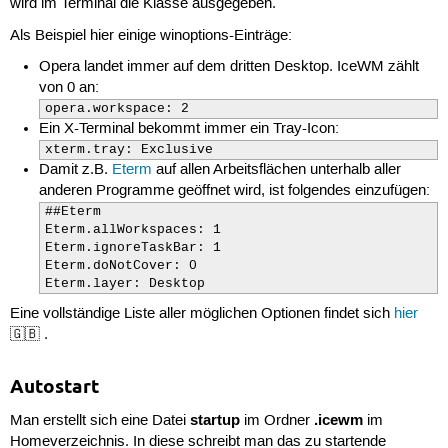
wird im Terminal die Klasse ausgegeben.
Als Beispiel hier einige winoptions-Einträge:
Opera landet immer auf dem dritten Desktop. IceWM zählt
von 0 an:
opera.workspace: 2
Ein X-Terminal bekommt immer ein Tray-Icon:
xterm.tray: Exclusive
Damit z.B.
Eterm
auf allen Arbeitsflächen unterhalb aller
anderen Programme geöffnet wird, ist folgendes einzufügen:
##Eterm

Eterm.allWorkspaces: 1

Eterm.ignoreTaskBar: 1

Eterm.doNotCover: 0

Eterm.layer: Desktop
Eine vollständige Liste aller möglichen Optionen findet sich
hier
🇬🇧 .
Autostart
startup
.icewm
Man erstellt sich eine Datei
im Ordner
im
Homeverzeichnis. In diese schreibt man das zu startende