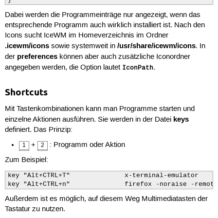
}
Dabei werden die Programmeinträge nur angezeigt, wenn das
entsprechende Programm auch wirklich installiert ist. Nach den
Icons sucht IceWM im Homeverzeichnis im Ordner
.icewm/icons
/usr/share/icewm/icons
sowie systemweit in
. In
preferences
der
können aber auch zusätzliche Iconordner
angegeben werden, die Option lautet
.
IconPath
Shortcuts
Mit Tastenkombinationen kann man Programme starten und
keys
einzelne Aktionen ausführen. Sie werden in der Datei
definiert. Das Prinzip:
+
: Programm oder Aktion
1
2
Zum Beispiel:
key "Alt+CTRL+T"              x-terminal-emulator

key "Alt+CTRL+n"              firefox -noraise -remote
Außerdem ist es möglich, auf diesem Weg Multimediatasten der
Tastatur zu nutzen.