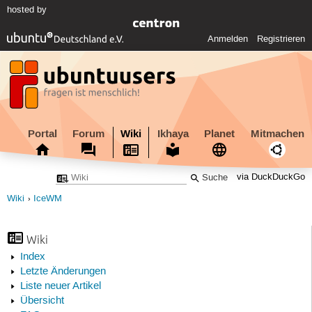
hosted by
Anmelden
Registrieren
Portal
Forum
Wiki
Ikhaya
Planet
Mitmachen
via DuckDuckGo
Wiki
IceWM
Wiki
Index
Letzte Änderungen
Liste neuer Artikel
Übersicht