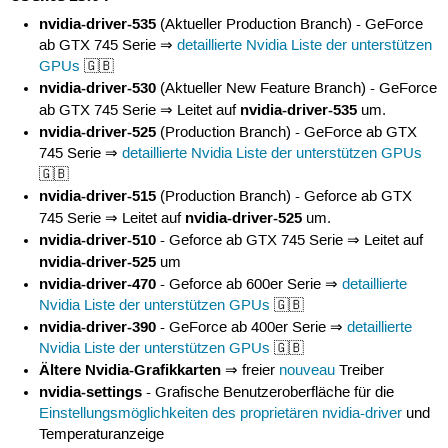
nvidia-driver-535
(Aktueller Production Branch) - GeForce
ab GTX 745 Serie ⇒
detaillierte Nvidia Liste der unterstützen
GPUs
🇬🇧
nvidia-driver-530
(Aktueller New Feature Branch) - GeForce
nvidia-driver-535
ab GTX 745 Serie ⇒ Leitet auf
um.
nvidia-driver-525
(Production Branch) - GeForce ab GTX
745 Serie ⇒
detaillierte Nvidia Liste der unterstützen GPUs
🇬🇧
nvidia-driver-515
(Production Branch) - Geforce ab GTX
nvidia-driver-525
745 Serie ⇒ Leitet auf
um.
nvidia-driver-510
- Geforce ab GTX 745 Serie ⇒ Leitet auf
nvidia-driver-525
um
nvidia-driver-470
- Geforce ab 600er Serie ⇒
detaillierte
Nvidia Liste der unterstützen GPUs
🇬🇧
nvidia-driver-390
- GeForce ab 400er Serie ⇒
detaillierte
Nvidia Liste der unterstützen GPUs
🇬🇧
Ältere Nvidia-Grafikkarten
⇒ freier
nouveau
Treiber
nvidia-settings
- Grafische Benutzeroberfläche für die
Einstellungsmöglichkeiten des proprietären nvidia-driver
und
Temperaturanzeige