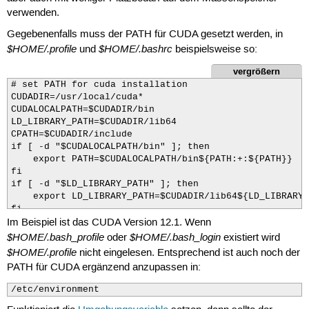
verwenden.
Gegebenenfalls muss der PATH für CUDA gesetzt werden, in
$HOME/.profile
$HOME/.bashrc
und
beispielsweise so:
vergrößern
# set PATH for cuda installation

CUDADIR=/usr/local/cuda*

CUDALOCALPATH=$CUDADIR/bin

LD_LIBRARY_PATH=$CUDADIR/lib64

CPATH=$CUDADIR/include

if [ -d "$CUDALOCALPATH/bin" ]; then

    export PATH=$CUDALOCALPATH/bin${PATH:+:${PATH}}

fi

if [ -d "$LD_LIBRARY_PATH" ]; then

    export LD_LIBRARY_PATH=$CUDADIR/lib64${LD_LIBRARY_
fi

Im Beispiel ist das CUDA Version 12.1. Wenn
if [ -d "$CPATH" ] ; then

        export $CUDADIR/include${CPATH:+:${CPATH}}

$HOME/.bash_profile
$HOME/.bash_login
oder
existiert wird
fi  
$HOME/.profile
nicht eingelesen. Entsprechend ist auch noch der
PATH für CUDA ergänzend anzupassen in:
/etc/environment