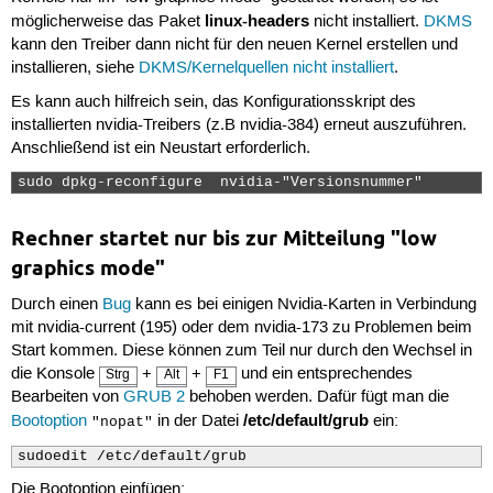
linux-headers
möglicherweise das Paket
nicht installiert.
DKMS
kann den Treiber dann nicht für den neuen Kernel erstellen und
installieren, siehe
DKMS/Kernelquellen nicht installiert
.
Es kann auch hilfreich sein, das Konfigurationsskript des
installierten nvidia-Treibers (z.B nvidia-384) erneut auszuführen.
Anschließend ist ein Neustart erforderlich.
sudo dpkg-reconfigure  nvidia-"Versionsnummer" 
Rechner startet nur bis zur Mitteilung "low
graphics mode"
Durch einen
Bug
kann es bei einigen Nvidia-Karten in Verbindung
mit nvidia-current (195) oder dem nvidia-173 zu Problemen beim
Start kommen. Diese können zum Teil nur durch den Wechsel in
die Konsole
+
+
und ein entsprechendes
Strg
Alt
F1
Bearbeiten von
GRUB 2
behoben werden. Dafür fügt man die
/etc/default/grub
Bootoption
in der Datei
ein:
"nopat"
sudoedit /etc/default/grub
Die Bootoption einfügen: