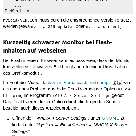
    ModulePath      "/usr/lib/xorg/modules"

    ...

EndSection
muss durch die entsprechende Version ersetzt
nvidia-VERSION
werden (etwa
oder
).
nvidia-319-updates
nvidia-current
Kurzzeitig schwarzer Monitor bei Flash-
Inhalten auf Webseiten
Bei Flash in einem Browser kann es passieren, dass der Monitor
kurzzeitig ein schwarzes Bild bringt ähnlich einem Umschalten
des Grafiksmodus'.
Im Youtube_Video
Flackern in Screencasts mit compiz
🇩🇪 wird
ein ähnliches Problem durch die Deaktivierung der Option
Allow
im Programm
gelöst.
Flipping
NVIDIA X Server Settings
Das Deaktivieren dieser Option durch die folgenden Schritte
beseitigt auch dieses Anzeigeproblem.
"NVIDIA X Server Settings"
Öffnen der
, unter
GNOME
zu
"System → Einstellungen → NVIDIA X Server
finden unter
Settings"