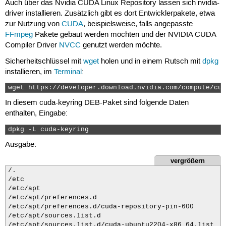
Auch über das Nvidia CUDA Linux Repository lassen sich nvidia-
driver installieren. Zusätzlich gibt es dort Entwicklerpakete, etwa
zur Nutzung von
CUDA
, beispielsweise, falls angepasste
FFmpeg
Pakete gebaut werden möchten und der NVIDIA CUDA
Compiler Driver
NVCC
genutzt werden möchte.
Sicherheitschlüssel mit
wget
holen und in einem Rutsch mit
dpkg
installieren, im
Terminal
:
wget https://developer.download.nvidia.com/compute/cud
In diesem cuda-keyring DEB-Paket sind folgende Daten
enthalten, Eingabe:
dpkg -L cuda-keyring 
Ausgabe:
vergrößern
/.

/etc

/etc/apt

/etc/apt/preferences.d

/etc/apt/preferences.d/cuda-repository-pin-600

/etc/apt/sources.list.d

/etc/apt/sources.list.d/cuda-ubuntu2204-x86_64.list
