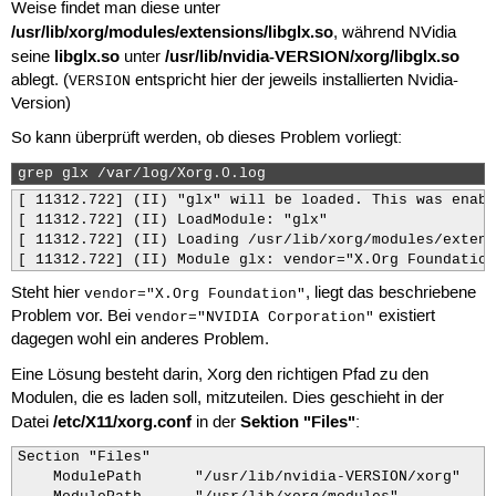
Weise findet man diese unter
/usr/lib/xorg/modules/extensions/libglx.so
, während NVidia
libglx.so
/usr/lib/nvidia-VERSION/xorg/libglx.so
seine
unter
ablegt. (
entspricht hier der jeweils installierten Nvidia-
VERSION
Version)
So kann überprüft werden, ob dieses Problem vorliegt:
grep glx /var/log/Xorg.0.log 
[ 11312.722] (II) "glx" will be loaded. This was enabl
[ 11312.722] (II) LoadModule: "glx"

[ 11312.722] (II) Loading /usr/lib/xorg/modules/extens
[ 11312.722] (II) Module glx: vendor="X.Org Foundation
Steht hier
, liegt das beschriebene
vendor="X.Org Foundation"
Problem vor. Bei
existiert
vendor="NVIDIA Corporation"
dagegen wohl ein anderes Problem.
Eine Lösung besteht darin, Xorg den richtigen Pfad zu den
Modulen, die es laden soll, mitzuteilen. Dies geschieht in der
/etc/X11/xorg.conf
Sektion "Files"
Datei
in der
:
Section "Files"

    ModulePath      "/usr/lib/nvidia-VERSION/xorg"
