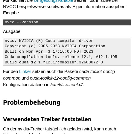
Funktioniert die
Umgebungsvariable
setzen, dann sollte der
NVCC beispielsweise so etwas als Eigeninformation ausgeben.
Eingabe:
nvcc --version 
Ausgabe:
nvcc: NVIDIA (R) Cuda compiler driver

Copyright (c) 2005-2023 NVIDIA Corporation

Built on Mon_Apr__3_17:16:06_PDT_2023

Cuda compilation tools, release 12.1, V12.1.105

Build cuda_12.1.r12.1/compiler.32688072_0
cuda-toolkit-config-
Für den
Linker
setzen auch die Pakete
common
uda-toolkit-12-config-common
und c
/etc/ld.so.conf.d/
Konfigurationsdateien in
.
Problembehebung
Verwendeten Treiber feststellen
Ob der nvidia-Treiber tatsächlich geladen wird, kann durch