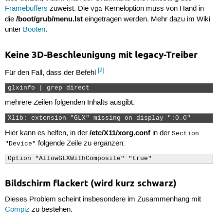
Framebuffers
zuweist. Die
-Kerneloption muss von Hand in
vga
/boot/grub/menu.lst
die
eingetragen werden. Mehr dazu im Wiki
unter
Booten
.
Keine 3D-Beschleunigung mit legacy-Treiber
[2]
Für den Fall, dass der Befehl
glxinfo | grep direct 
mehrere Zeilen folgenden Inhalts ausgibt:
Xlib: extension "GLX" missing on display ":0.0" 
/etc/X11/xorg.conf
Hier kann es helfen, in der
in der
Section
folgende Zeile zu ergänzen:
"Device"
Option "AllowGLXWithComposite" "true"
Bildschirm flackert (wird kurz schwarz)
Dieses Problem scheint insbesondere im Zusammenhang mit
Compiz
zu bestehen.