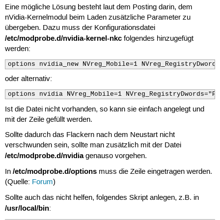
Eine mögliche Lösung besteht laut dem Posting darin, dem
nVidia-Kernelmodul beim Laden zusätzliche Parameter zu
übergeben. Dazu muss der Konfigurationsdatei
/etc/modprobe.d/nvidia-kernel-nkc
folgendes hinzugefügt
werden:
options nvidia_new NVreg_Mobile=1 NVreg_RegistryDwords
oder alternativ:
options nvidia NVreg_Mobile=1 NVreg_RegistryDwords="Pe
Ist die Datei nicht vorhanden, so kann sie einfach angelegt und
mit der Zeile gefüllt werden.
Sollte dadurch das Flackern nach dem Neustart nicht
verschwunden sein, sollte man zusätzlich mit der Datei
/etc/modprobe.d/nvidia
genauso vorgehen.
/etc/modprobe.d/options
In
muss die Zeile eingetragen werden.
(Quelle:
Forum
)
Sollte auch das nicht helfen, folgendes Skript anlegen, z.B. in
/usr/local/bin
: