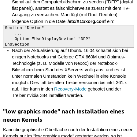
Signal auf den Computerbildschirm zu senden ("DFP" (digital
flat panel)), anstatt es fälschlicherweise zuerst mit dem TV-
Ausgang zu versuchen. Man fügt (mit Root-Rechten)
/etc/X11/xorg.conf
folgende Option in die Datei
ein:
Section "Device"

    ...

    Option "UseDisplayDevice" "DFP"

EndSection
Nach der Aktualisierung auf Ubuntu 16.04 schaltet sich bei
einigen Notebooks mit Geforce GTX 660M und Optimus-
Technologie (z. B. Modelle von Nexoc) der Notebook-
Bildschirm beim Start des XServers völlig aus, und es ist
unter normalen Umständen kein Wechsel in eine Konsole
möglich. Dies tritt bei allen Treiberversionen bis inkl. 361.x
auf. Hier kann in den
Recovery-Mode
gebootet und der
Treiber nvidia-384 installiert werden.
"low graphics mode" nach Installation eines
neuen Kernels
Kann die graphische Oberfläche nach der Installation eines neuen
Kernels nur im "low graphics mode" gestartet werden, so ist