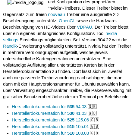
und Konfiguration des proprietären
"nvidia"-Treibers. Dieser Treiber bietet im
Gegensatz zum freien
nouveau
Treiber eine ausgereifte 2D-
Beschleunigung, unterstützt
OpenGL
sowie die Hardware-
Beschleunigung von HD-Videos über
VDPAU
. Der Treiber bietet
über ein eigenes umfangreiches Konfigurations-Tool
nvidia-
settings
Einstellungsmöglichkeiten. Seit Version 304.22 wird die
RandR
-Erweiterung vollständig unterstützt. Nvidia hat den Treiber
in mehrere Versionsgruppen aufgeteilt, welche jeweils
unterschiedliche Kartengenerationen unterstützen. Eine
vollständige Auflistung aller unterstützten Karten ist in der
Herstellerdokumentation zu finden. Dort lässt sich im Zweifel
auch die passende Treiberzuordnung nachschlagen, die man
dann mit der Hauptversionsnummer für Ubuntu auswählen kann,
über Verwaltung eingeschränkter Treiber, die Paketverwaltung mit
grafischer Benutzeroberfläche oder im Terminal per Befehlszeile:
535
Herstellerdokumentation für
.54.03
🇬🇧
530
Herstellerdokumentation für
.41.03
🇬🇧
525
Herstellerdokumentation für
.125.06
🇬🇧
515
Herstellerdokumentation für
.105.01
🇬🇧
510
Herstellerdokumentation für
.108.03
🇬🇧