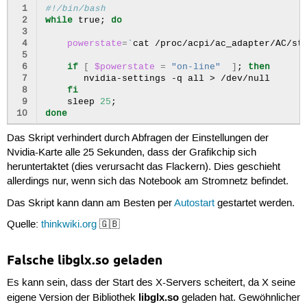
 1
#!/bin/bash
 2
while
true
;
do
 3
 4
powerstate
=
`
cat
/proc/acpi/ac_adapter/AC/st
 5
 6
if
[
$powerstate
=
"on-line"
]
;
then
 7
nvidia-settings
-q
all
>
 8
fi
 9
sleep
25
;
10
done
Das Skript verhindert durch Abfragen der Einstellungen der
Nvidia-Karte alle 25 Sekunden, dass der Grafikchip sich
heruntertaktet (dies verursacht das Flackern). Dies geschieht
allerdings nur, wenn sich das Notebook am Stromnetz befindet.
Das Skript kann dann am Besten per
Autostart
gestartet werden.
Quelle:
thinkwiki.org
🇬🇧
Falsche libglx.so geladen
Es kann sein, dass der Start des X-Servers scheitert, da X seine
libglx.so
eigene Version der Bibliothek
geladen hat. Gewöhnlicher