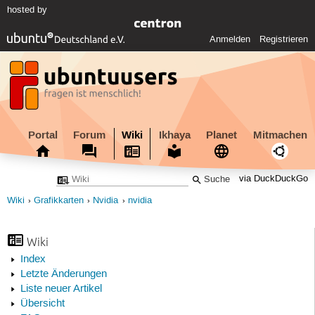
hosted by
Anmelden
Registrieren
Portal
Forum
Wiki
Ikhaya
Planet
Mitmachen
via DuckDuckGo
Wiki
Grafikkarten
Nvidia
nvidia
Wiki
Index
Letzte Änderungen
Liste neuer Artikel
Übersicht