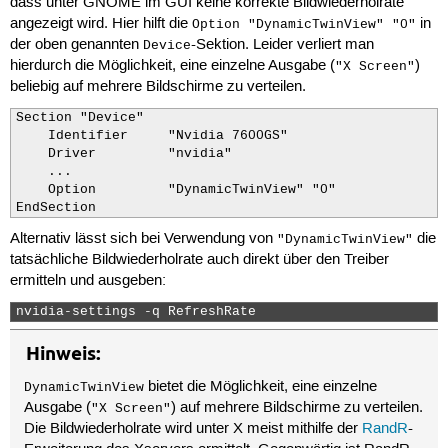
dass unter GNOME im GUI keine korrekte Bildwiederholrate
angezeigt wird. Hier hilft die
in
Option "DynamicTwinView" "0"
der oben genannten
-Sektion. Leider verliert man
Device
hierdurch die Möglichkeit, eine einzelne Ausgabe (
)
"X Screen"
beliebig auf mehrere Bildschirme zu verteilen.
Section "Device"

    Identifier     "Nvidia 7600GS"

    Driver         "nvidia"

    ...

    Option         "DynamicTwinView" "0"

EndSection
Alternativ lässt sich bei Verwendung von
die
"DynamicTwinView"
tatsächliche Bildwiederholrate auch direkt über den Treiber
ermitteln und ausgeben:
nvidia-settings -q RefreshRate 
Hinweis:
bietet die Möglichkeit, eine einzelne
DynamicTwinView
Ausgabe (
) auf mehrere Bildschirme zu verteilen.
"X Screen"
Die Bildwiederholrate wird unter X meist mithilfe der
RandR
-