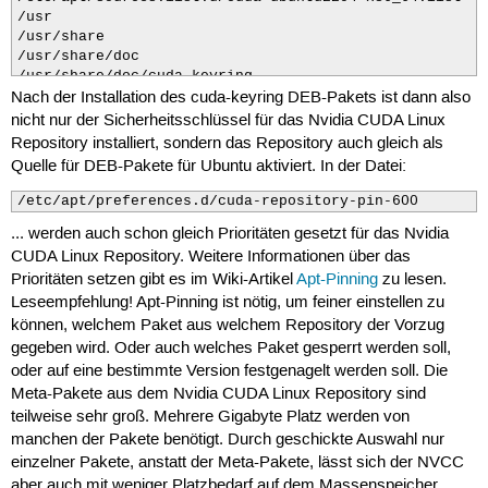
/usr

/usr/share

/usr/share/doc

/usr/share/doc/cuda-keyring

Nach der Installation des cuda-keyring DEB-Pakets ist dann also
/usr/share/doc/cuda-keyring/changelog.Debian.gz

/usr/share/keyrings

nicht nur der Sicherheitsschlüssel für das Nvidia CUDA Linux
/usr/share/keyrings/cuda-archive-keyring.gpg
Repository installiert, sondern das Repository auch gleich als
Quelle für DEB-Pakete für Ubuntu aktiviert. In der Datei:
/etc/apt/preferences.d/cuda-repository-pin-600 
... werden auch schon gleich Prioritäten gesetzt für das Nvidia
CUDA Linux Repository. Weitere Informationen über das
Prioritäten setzen gibt es im Wiki-Artikel
Apt-Pinning
zu lesen.
Leseempfehlung! Apt-Pinning ist nötig, um feiner einstellen zu
können, welchem Paket aus welchem Repository der Vorzug
gegeben wird. Oder auch welches Paket gesperrt werden soll,
oder auf eine bestimmte Version festgenagelt werden soll. Die
Meta-Pakete aus dem Nvidia CUDA Linux Repository sind
teilweise sehr groß. Mehrere Gigabyte Platz werden von
manchen der Pakete benötigt. Durch geschickte Auswahl nur
einzelner Pakete, anstatt der Meta-Pakete, lässt sich der NVCC
aber auch mit weniger Platzbedarf auf dem Massenspeicher