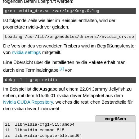
folgenden Befehl überprüft werden:
grep nvidia_drv.so /var/log/Xorg.0.log 
Ist folgende Zeile wie hier im Beispiel enthalten, wird der
proprietäre nvidia-driver geladen:
Loading /usr/lib/xorg/modules/drivers//nvidia_drv.so
Die Version des verwendeten Treibers wird im Begrüßungsfenster
von
nvidia-settings
mitgeteilt.
Eine Übersicht über die installierten nvidia Pakete erhält man
[2]
durch eine Terminaleingabe
von
dpkg -l | grep nvidia 
Im Beispiel ist die Ausgabe auf einem 22.04 Jammy Jellyfish zu
sehen, mit dem 515.65.01 nvidia-driver Metapaket aus dem
Nvidia CUDA Repository
, welches die restlichen Bestandteile für
den nvidia-driver hineinzieht:
vergrößern
ii  libnvidia-cfg1-515:amd64                          
ii  libnvidia-common-515                              
ii  libnvidia-compute-515:amd64                       