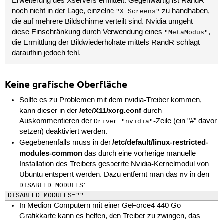
Erweiterung des Xservers ermittelt. Gegenwärtig ist RandR
noch nicht in der Lage, einzelne
zu handhaben,
"X Screens"
die auf mehrere Bildschirme verteilt sind. Nvidia umgeht
diese Einschränkung durch Verwendung eines
,
"MetaModus"
die Ermittlung der Bildwiederholrate mittels RandR schlägt
daraufhin jedoch fehl.
Keine grafische Oberfläche
Sollte es zu Problemen mit dem nvidia-Treiber kommen,
/etc/X11/xorg.conf
kann dieser in der
durch
Auskommentieren der
-Zeile (ein "#" davor
Driver "nvidia"
setzen) deaktiviert werden.
/etc/default/linux-restricted-
Gegebenenfalls muss in der
modules-common
das durch eine vorherige manuelle
Installation des Treibers gesperrte Nvidia-Kernelmodul von
Ubuntu entsperrt werden. Dazu entfernt man das
in den
nv
:
DISABLED_MODULES
DISABLED_MODULES=""
In Medion-Computern mit einer GeForce4 440 Go
Grafikkarte kann es helfen, den Treiber zu zwingen, das