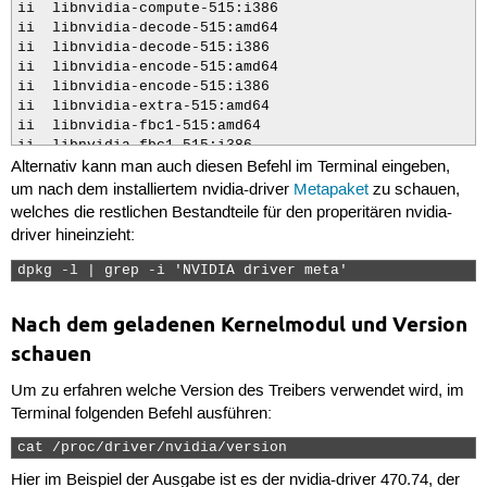
ii  libnvidia-compute-515:i386                        
ii  libnvidia-decode-515:amd64                        
ii  libnvidia-decode-515:i386                         
ii  libnvidia-encode-515:amd64                        
ii  libnvidia-encode-515:i386                         
ii  libnvidia-extra-515:amd64                         
ii  libnvidia-fbc1-515:amd64                          
ii  libnvidia-fbc1-515:i386                           
Alternativ kann man auch diesen Befehl im Terminal eingeben,
ii  libnvidia-gl-515:amd64                            
ii  libnvidia-gl-515:i386                             
um nach dem installiertem nvidia-driver
Metapaket
zu schauen,
ii  nvidia-compute-utils-515                          
welches die restlichen Bestandteile für den properitären nvidia-
ii  nvidia-dkms-515                                   
driver hineinzieht:
ii  nvidia-driver-515                                 
ii  nvidia-kernel-common-515                          
dpkg -l | grep -i 'NVIDIA driver meta' 
ii  nvidia-kernel-source-515                          
ii  nvidia-prime                                      
Nach dem geladenen Kernelmodul und Version
ii  nvidia-settings                                   
ii  nvidia-utils-515                                  
schauen
ii  screen-resolution-extra                           
ii  xserver-xorg-video-nvidia-515                     
Um zu erfahren welche Version des Treibers verwendet wird, im
Terminal folgenden Befehl ausführen:
cat /proc/driver/nvidia/version 
Hier im Beispiel der Ausgabe ist es der nvidia-driver 470.74, der