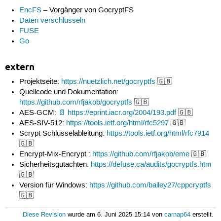
EncFS
– Vorgänger von GocryptFS
Daten verschlüsseln
FUSE
Go
extern
Projektseite:
https://nuetzlich.net/gocryptfs
🇬🇧
Quellcode und Dokumentation:
https://github.com/rfjakob/gocryptfs
🇬🇧
AES-GCM:
https://eprint.iacr.org/2004/193.pdf
🇬🇧
AES-SIV-512:
https://tools.ietf.org/html/rfc5297
🇬🇧
Scrypt Schlüsselableitung:
https://tools.ietf.org/html/rfc7914
🇬🇧
Encrypt-Mix-Encrypt :
https://github.com/rfjakob/eme
🇬🇧
Sicherheitsgutachten:
https://defuse.ca/audits/gocryptfs.htm
🇬🇧
Version für Windows:
https://github.com/bailey27/cppcryptfs
🇬🇧
Diese Revision
wurde am 6. Juni 2025 15:14 von
carnap64
erstellt.