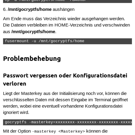
cp -a /mnt/gocryptfs/home ~/BACKUP 
/mnt/gocryptfs/home
6.
aushängen
Am Ende muss das Verzeichnis wieder ausgehangen werden.
Die Dateien verbleiben im HOME-Verzeichnis und verschwinden
/mnt/gocryptfs/home
aus
.
fusermount -u /mnt/gocryptfs/home 
Problembehebung
Passwort vergessen oder Konfigurationsdatei
verloren
Liegt der Masterkey aus der Initialisierung noch vor, können die
verschlüsselten Daten mit dessen Eingabe im Terminal geöffnet
werden, wobei eine eventuell vorhandene Konfigurationsdatei
ignoriert wird.
gocryptfs -masterkey=xxxxxxxx-xxxxxxxx-xxxxxxxx-xxxxxx
Mit der Option
können die
-masterkey <Masterkey>