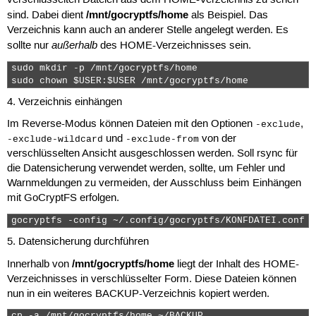
verschlüsselten Dateien aus dem HOME-Verzeichnis zu sehen
/mnt/gocryptfs/home
sind. Dabei dient
als Beispiel. Das
Verzeichnis kann auch an anderer Stelle angelegt werden. Es
außerhalb
sollte nur
des HOME-Verzeichnisses sein.
sudo mkdir -p /mnt/gocryptfs/home

sudo chown $USER:$USER /mnt/gocryptfs/home 
4. Verzeichnis einhängen
Im Reverse-Modus können Dateien mit den Optionen
,
-exclude
und
von der
-exclude-wildcard
-exclude-from
verschlüsselten Ansicht ausgeschlossen werden. Soll rsync für
die Datensicherung verwendet werden, sollte, um Fehler und
Warnmeldungen zu vermeiden, der Ausschluss beim Einhängen
mit GoCryptFS erfolgen.
gocryptfs -config ~/.config/gocryptfs/KONFDATEI.conf -
5. Datensicherung durchführen
/mnt/gocryptfs/home
Innerhalb von
liegt der Inhalt des HOME-
Verzeichnisses in verschlüsselter Form. Diese Dateien können
nun in ein weiteres BACKUP-Verzeichnis kopiert werden.