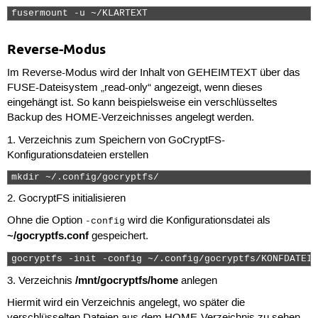
fusermount -u ~/KLARTEXT 
Reverse-Modus
Im Reverse-Modus wird der Inhalt von GEHEIMTEXT über das
FUSE-Dateisystem „read-only“ angezeigt, wenn dieses
eingehängt ist. So kann beispielsweise ein verschlüsseltes
Backup des HOME-Verzeichnisses angelegt werden.
1. Verzeichnis zum Speichern von GoCryptFS-
Konfigurationsdateien erstellen
mkdir ~/.config/gocryptfs/ 
2. GocryptFS initialisieren
Ohne die Option
wird die Konfigurationsdatei als
-config
~/gocryptfs.conf
gespeichert.
gocryptfs -init -config ~/.config/gocryptfs/KONFDATEI.
/mnt/gocryptfs/home
3. Verzeichnis
anlegen
Hiermit wird ein Verzeichnis angelegt, wo später die