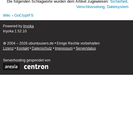
Die folgenden Schlagworte wurden dem Artikel zugewiesen:
Sicherheit
,
Verschlüsselung
,
Dateisystem
Wiki
GoCryptFS
Powered by
Inyoka
Inyoka 1.52.10
🄯 2004 – 2026 ubuntuusers.de • Einige Rechte vorbehalten
Lizenz
•
Kontakt
•
Datenschutz
•
Impressum
•
Serverstatus
Serverhosting
gespendet von