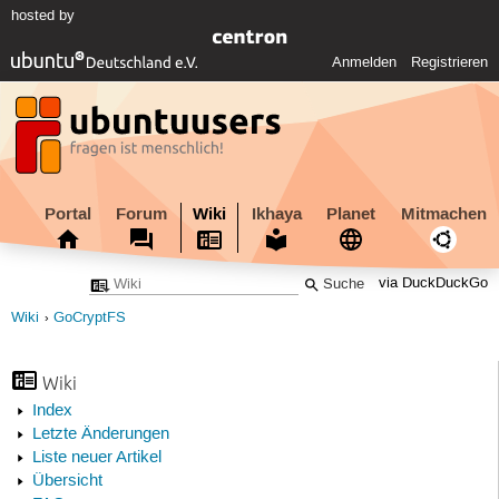
hosted by
Anmelden
Registrieren
Portal
Forum
Wiki
Ikhaya
Planet
Mitmachen
via DuckDuckGo
Wiki
GoCryptFS
Wiki
Index
Letzte Änderungen
Liste neuer Artikel
Übersicht