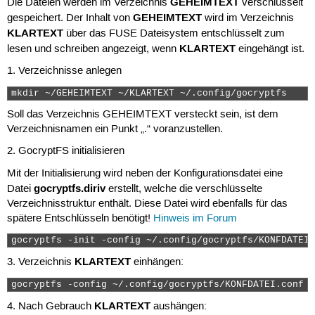
GEHEIMTEXT
Die Dateien werden im Verzeichnis
verschlüsselt
GEHEIMTEXT
gespeichert. Der Inhalt von
wird im Verzeichnis
KLARTEXT
über das FUSE Dateisystem entschlüsselt zum
KLARTEXT
lesen und schreiben angezeigt, wenn
eingehängt ist.
1. Verzeichnisse anlegen
mkdir ~/GEHEIMTEXT ~/KLARTEXT ~/.config/gocryptfs 
Soll das Verzeichnis GEHEIMTEXT versteckt sein, ist dem
Verzeichnisnamen ein Punkt „.“ voranzustellen.
2. GocryptFS initialisieren
Mit der Initialisierung wird neben der Konfigurationsdatei eine
gocryptfs.diriv
Datei
erstellt, welche die verschlüsselte
Verzeichnisstruktur enthält. Diese Datei wird ebenfalls für das
spätere Entschlüsseln benötigt!
Hinweis im Forum
gocryptfs -init -config ~/.config/gocryptfs/KONFDATEI.
KLARTEXT
3. Verzeichnis
einhängen:
gocryptfs -config ~/.config/gocryptfs/KONFDATEI.conf ~
KLARTEXT
4. Nach Gebrauch
aushängen: