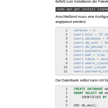
Befehl zum Installieren der Paket
sudo apt-get install libpa
Anschließend muss eine Konfigura
angepasst werden):
 1
verbose
=
0
;
 2
users.host
=
IP-o
 3
users.database
=
 4
users.db_user
=
D
 5
users.db_passwd
=
 6
users.password_cr
 7
users.md5
=
true
;
 8
users.table
=
mai
 9
users.where_claus
10
users.user_column
11
users.password_co
Die Datenbank selbst kann mit f
 1
CREATE
DATABASE
d
 2
GRANT
SELECT
ON
d
 3
IDENTIFIED
BY
 4
 5
USE
db_mail
;