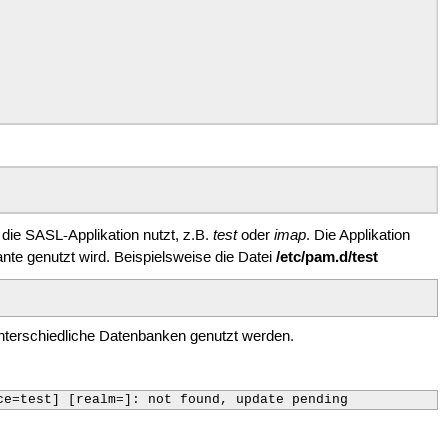
test
imap
die SASL-Applikation nutzt, z.B.
oder
. Die Applikation
/etc/pam.d/test
e genutzt wird. Beispielsweise die Datei
. unterschiedliche Datenbanken genutzt werden.
ce=test] [realm=]: not found, update pending