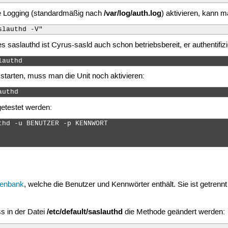
/var/log/auth.log
 Logging (standardmäßig nach
) aktivieren, kann 
slauthd -V"
s saslauthd ist Cyrus-sasld auch schon betriebsbereit, er authenti
lauthd 
 starten, muss man die Unit noch aktivieren:
authd 
getestet werden:
thd -u BENUTZER -p KENNWORT

tenbank
, welche die Benutzer und Kennwörter enthält. Sie ist getrenn
/etc/default/saslauthd
s in der Datei
die Methode geändert werden: