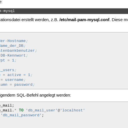
e:
m-mysql 
/etc/mail-pam-mysql.conf
tionsdatei erstellt werden, z.B.
. Diese m
der-Hostname
;
Name_der_DB
;
atenbankbenutzer
;
DB-Kennwort
;
ypt
=
1
;
l_users
;
e
=
active = 1
;
=
username
;
lumn
=
password
;
olgendem SQL-Befehl angelegt werden:
b_mail
;
b_mail
.
*
TO
'db_mail_user'
@
'localhost'
'db_mail_password'
;