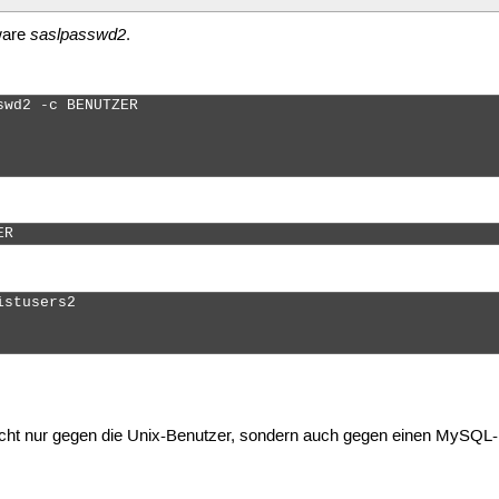
saslpasswd2
tware
.
wd2 -c BENUTZER

ER 
stusers2 

ht nur gegen die Unix-Benutzer, sondern auch gegen einen MySQL-D