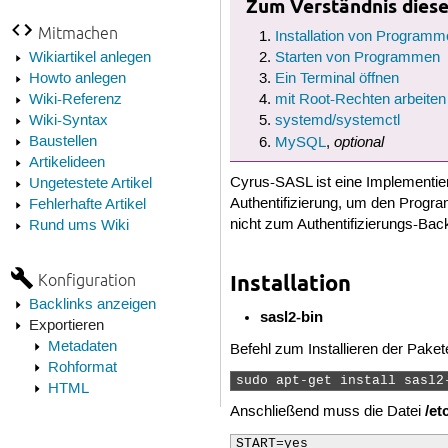
Zum Verständnis dieses
Mitmachen
Installation von Programm
Wikiartikel anlegen
Starten von Programmen
Howto anlegen
Ein Terminal öffnen
Wiki-Referenz
mit Root-Rechten arbeiten
Wiki-Syntax
systemd/systemctl
optional
Baustellen
MySQL
,
Artikelideen
Cyrus-SASL ist eine Implementie
Ungetestete Artikel
Authentifizierung, um den Progr
Fehlerhafte Artikel
nicht zum Authentifizierungs-B
Rund ums Wiki
Konfiguration
Installation
Backlinks anzeigen
sasl2-bin
Exportieren
Metadaten
Befehl zum Installieren der Paket
Rohformat
sudo apt-get install sasl2
HTML
/et
Anschließend muss die Datei
START=yes