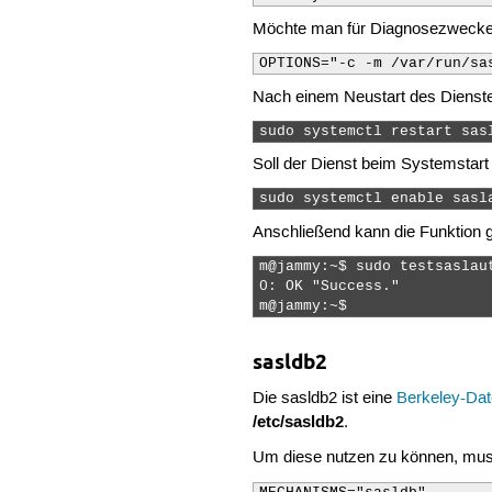
Möchte man für Diagnosezwecke
OPTIONS="-c -m /var/run/sa
Nach einem Neustart des Dienste
sudo systemctl restart sas
Soll der Dienst beim Systemstart
sudo systemctl enable sasl
Anschließend kann die Funktion 
m@jammy:~$ sudo testsaslau
0: OK "Success."

m@jammy:~$  
sasldb2
Die sasldb2 ist eine
Berkeley-Da
/etc/sasldb2
.
Um diese nutzen zu können, mus