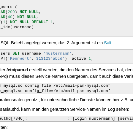
_users
(
HAR
(
200
)
NOT
NULL
,
HAR
(
40
)
NOT
NULL
,
T
(
1
)
NOT
NULL
DEFAULT
1
,
e_idx
(
username
)
 SQL-Befehl angelegt werden, das 2. Argument ist ein
Salt
:
users
SET
username
=
'mustermann'
,
YPT
(
'Kennwort'
,
'$1$1234abcd'
),
active
=
1
;
/etc/pam.d
nter
erstellt werden, die den Namen des Services hat, den 
Pd) muss diesen Service-Namen übergeben, damit auch diese Variant
m_mysql.so config_file=/etc/mail-pam-mysql.conf

m_mysql.so config_file=/etc/mail-pam-mysql.conf
gurationsdatei genutzt, für unterschiedliche Dienste könnten hier z.B
n saslauthd, kann man den genutzten Service-Namen im Log sehen:
authd[7340]:                 : [login=mustermann] [servi
ten: