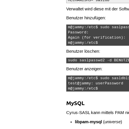
MECHANISMS="sasldb"
Verwaltet wird diese mit der Sof
Benutzer hinzufügen:
m@jammy:/etc$ sudo saslpass
Password: 

Again (for verification): 

m@jammy:/etc$  
Benutzer löschen:
sudo saslpasswd2 -d BENUTZ
Benutzer anzeigen:
m@jammy:/etc$ sudo sasldbli
test@jammy: userPassword

m@jammy:/etc$  
MySQL
Cyrus-SASL kann mittels PAM nic
libpam-mysql
universe
(
)