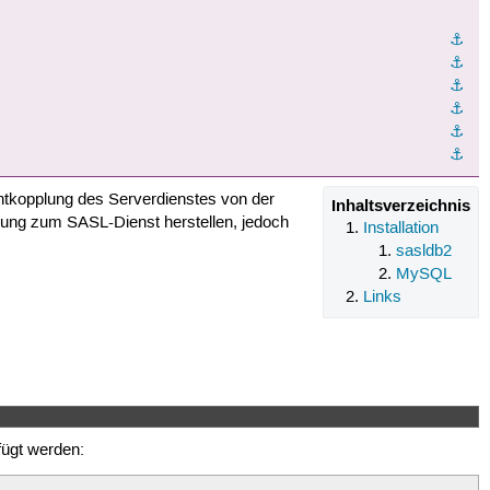
⚓︎
⚓︎
⚓︎
⚓︎
⚓︎
⚓︎
Entkopplung des Serverdienstes von der
Inhaltsverzeichnis
dung zum SASL-Dienst herstellen, jedoch
Installation
sasldb2
MySQL
Links
fügt werden: