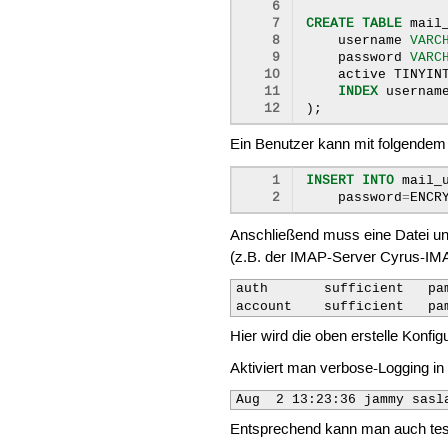
 6
 7
CREATE
TABLE
mail
 8
username
VARC
 9
password
VARC
10
active
TINYIN
11
INDEX
usernam
12
);
Ein Benutzer kann mit folgendem
1
INSERT
INTO
mail_
2
password
=
ENCR
Anschließend muss eine Datei u
(z.B. der IMAP-Server Cyrus-IMA
auth       sufficient   pa
account    sufficient   pa
Hier wird die oben erstelle Konfi
Aktiviert man verbose-Logging i
Aug  2 13:23:36 jammy sasl
Entsprechend kann man auch tes