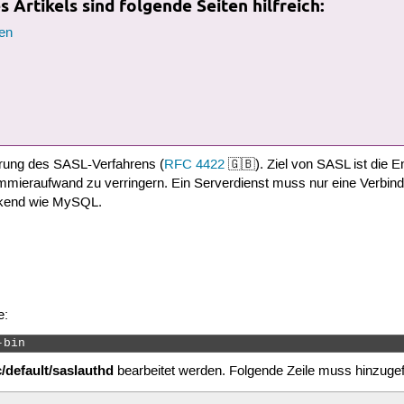
 Artikels sind folgende Seiten hilfreich:
en
rung des SASL-Verfahrens (
RFC 4422
🇬🇧). Ziel von SASL ist die 
ammieraufwand zu verringern. Ein Serverdienst muss nur eine Verbin
ackend wie MySQL.
e:
-bin 
c/default/saslauthd
bearbeitet werden. Folgende Zeile muss hinzuge