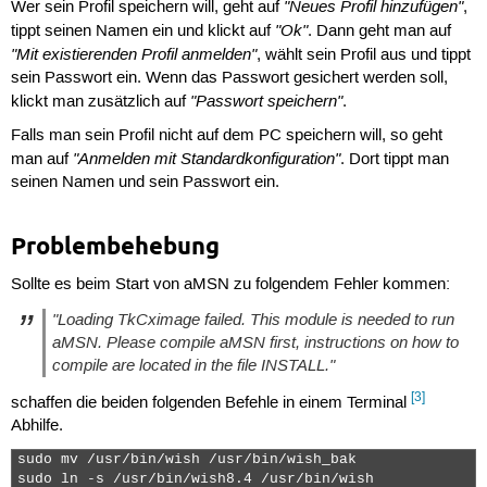
"Neues Profil hinzufügen"
Wer sein Profil speichern will, geht auf
,
"Ok"
tippt seinen Namen ein und klickt auf
. Dann geht man auf
"Mit existierenden Profil anmelden"
, wählt sein Profil aus und tippt
sein Passwort ein. Wenn das Passwort gesichert werden soll,
"Passwort speichern"
klickt man zusätzlich auf
.
Falls man sein Profil nicht auf dem PC speichern will, so geht
"Anmelden mit Standardkonfiguration"
man auf
. Dort tippt man
seinen Namen und sein Passwort ein.
Problembehebung
Sollte es beim Start von aMSN zu folgendem Fehler kommen:
"Loading TkCximage failed. This module is needed to run
aMSN. Please compile aMSN first, instructions on how to
compile are located in the file INSTALL."
[3]
schaffen die beiden folgenden Befehle in einem Terminal
Abhilfe.
sudo mv /usr/bin/wish /usr/bin/wish_bak

sudo ln -s /usr/bin/wish8.4 /usr/bin/wish 