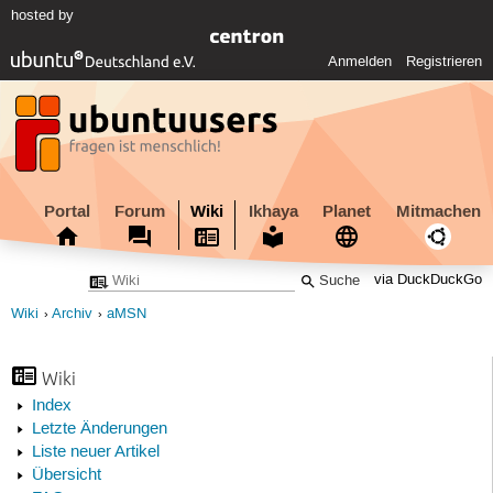
hosted by
Anmelden
Registrieren
Portal
Forum
Wiki
Ikhaya
Planet
Mitmachen
via DuckDuckGo
Wiki
Archiv
aMSN
Wiki
Index
Letzte Änderungen
Liste neuer Artikel
Übersicht