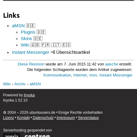
Links
aMSN
🇩🇪
Plugins
🇩🇪
Skins
🇩🇪
Wiki
🇬🇧 🇫🇷 🇮🇹 🇪🇸
Instant Messenger
Übersichtsartikel
Diese Revision
wurde am 7. Juni 2015 11:42 von
aasche
erstellt.
Die folgenden Schlagworte wurden dem Artikel zugewiesen:
Kommunikation
,
Internet
,
msn
,
Instant Messenger
Wiki
Archiv
aMSN
Powered by
Inyoka
Inyoka 1.52.10
🄯 2004 – 2026 ubuntuusers.de • Einige Rechte vorbehalten
Lizenz
•
Kontakt
•
Datenschutz
•
Impressum
•
Serverstatus
Serverhosting
gespendet von