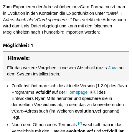
Zum Exportieren der Adressbücher im vCard-Format nutzt man
"Datei →
in Evolution in den Kontakten die Exportfunktion unter
Adressbuch als VCard speichern..."
Das selektierte Adressbuch
wird damit als Datei abgelegt und kann mit den folgenden
Möglichkeiten nach Thunderbird importiert werden:
Möglichkeit 1
Hinweis:
Für das weitere Vorgehen in diesem Abschnitt muss
Java
auf
dem System installiert sein.
Zunächst lädt man sich die aktuelle Version (1.2.0) des Java-
vcf2ldif
Programms
auf der
Homepage
🇬🇧 des
Entwicklers Ryan Mills herunter und speichere sie in
demselben Verzeichnis ab, in dem das zu konvertierenden
evolution.vcf
vCard-Adressbuch (im Weiteren
genannt)
liegt.
[2]
Nach dem Öffnen eines Terminals
wechselt man in das
evolution.vcf
vcf2ldif.jar
Verzeichnis mit den Dateien
und
.