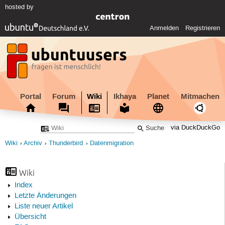
hosted by
Anmelden
Registrieren
Portal
Forum
Wiki
Ikhaya
Planet
Mitmachen
via DuckDuckGo
Wiki
Archiv
Thunderbird
Datenmigration
Wiki
Index
Letzte Änderungen
Liste neuer Artikel
Übersicht