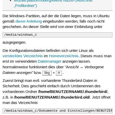
Mozilla plattformübergreifend nutzen (Abschnitt
„Profilordner“)
Die Windows-Partition, auf der die Daten liegen, muss in Ubuntu
gemäß
dieser Anleitung
eingebunden werden, falls noch nicht
geschehen. An dieser Stelle wird von einer Einbindung unter
/media/windows_c
ausgegangen.
Die Konfigurationsdateien befinden sich unter Linux als
verstecktes Verzeichnis
im
Homeverzeichnis
. Dieses muss man
erst im verwendeten
Dateimanager
anzeigen lassen.
"Ansicht → Verborgene
Normalerweise funktioniert dies über
Dateien anzeigen"
bzw.
+
.
Strg
H
Zuerst bringt man evtl. vorhandene Thunderbird-Daten in
Sicherheit. Dies geschieht einfach durch Umbenennen des
/home/BENUTZERNAME/.thunderbird/
vorhandenen Ordner
,
/home/BENUTZERNAME/.thunderbird.old/
z.B. in
. Jetzt öffnet
man das Verzeichnis
/media/windows_c/Dokumente und Einstellungen/BENUTZERN