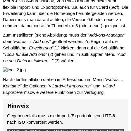
MoreColsForAddressBook) von Paolo Kaosmos bietet sehr
.vcf
flexible Import- und Exportoptionen, u.a. auch für vCard (
). Die
Erweiterung kann über die Homepage heruntergeladen werden.
Dabei muss man darauf achten, die Version 0.6 oder neuer zu
nehmen, da nur diese für Thunderbird 3 (oder neuer) geeignet ist.
"Add-ons-Manager"
Zum Installieren (siehe Abbildung) muss der
"Extras → Add-ons"
über
geöffnet werden. Zu Beginn auf die
"Erweiterung"
Schaltfläche
(1) klicken, dann auf die Schaltfläche
"Tools für alle Add-ons"
"Add-
(2) gehen und im aufklappten Menü
on aus Datei installieren..."
(3) wählen.
"Extras →
Nach der Installation stehen im Adressbuch im Menü
Kontakte"
"vCard/vcf Importieren"
"vCard
die Optionen
und
Exportieren"
sowie weitere Funktionen zur Verfügung.
Hinweis:
UTF-8
Gegebenenfalls muss die Import-/Exportdatei von
ISO
nach
konvertiert werden.