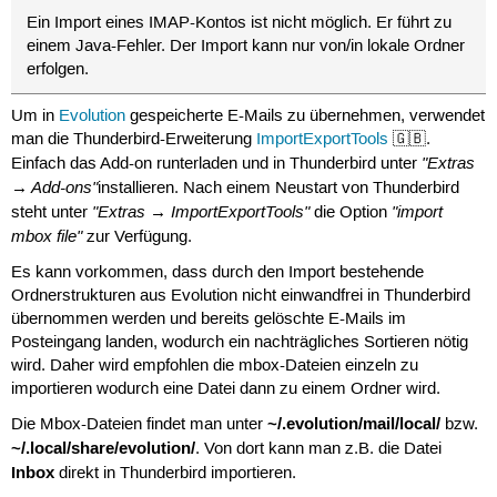
Ein Import eines IMAP-Kontos ist nicht möglich. Er führt zu
einem Java-Fehler. Der Import kann nur von/in lokale Ordner
erfolgen.
Um in
Evolution
gespeicherte E-Mails zu übernehmen, verwendet
man die Thunderbird-Erweiterung
ImportExportTools
🇬🇧.
"Extras
Einfach das Add-on runterladen und in Thunderbird unter
→ Add-ons"
installieren. Nach einem Neustart von Thunderbird
"Extras → ImportExportTools"
"import
steht unter
die Option
mbox file"
zur Verfügung.
Es kann vorkommen, dass durch den Import bestehende
Ordnerstrukturen aus Evolution nicht einwandfrei in Thunderbird
übernommen werden und bereits gelöschte E-Mails im
Posteingang landen, wodurch ein nachträgliches Sortieren nötig
wird. Daher wird empfohlen die mbox-Dateien einzeln zu
importieren wodurch eine Datei dann zu einem Ordner wird.
~/.evolution/mail/local/
Die Mbox-Dateien findet man unter
bzw.
~/.local/share/evolution/
. Von dort kann man z.B. die Datei
Inbox
direkt in Thunderbird importieren.