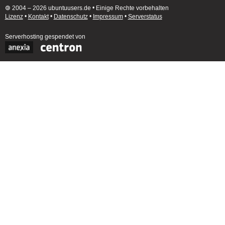
🄯 2004 – 2026 ubuntuusers.de • Einige Rechte vorbehalten
Lizenz
•
Kontakt
•
Datenschutz
•
Impressum
•
Serverstatus
Serverhosting
gespendet von