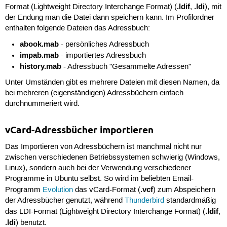
.ldif
.ldi
Format (Lightweight Directory Interchange Format) (
,
), mit
der Endung man die Datei dann speichern kann. Im Profilordner
enthalten folgende Dateien das Adressbuch:
abook.mab
- persönliches Adressbuch
impab.mab
- importiertes Adressbuch
history.mab
- Adressbuch "Gesammelte Adressen"
Unter Umständen gibt es mehrere Dateien mit diesen Namen, da
bei mehreren (eigenständigen) Adressbüchern einfach
durchnummeriert wird.
vCard-Adressbücher importieren
Das Importieren von Adressbüchern ist manchmal nicht nur
zwischen verschiedenen Betriebssystemen schwierig (Windows,
Linux), sondern auch bei der Verwendung verschiedener
Programme in Ubuntu selbst. So wird im beliebten Email-
.vcf
Programm
Evolution
das vCard-Format (
) zum Abspeichern
der Adressbücher genutzt, während
Thunderbird
standardmäßig
.ldif
das LDI-Format (Lightweight Directory Interchange Format) (
,
.ldi
) benutzt.