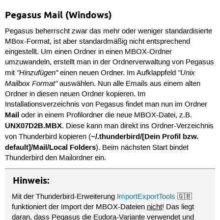
Pegasus Mail (Windows)
Pegasus beherrscht zwar das mehr oder weniger standardisierte
MBox-Format, ist aber standardmäßig nicht entsprechend
eingestellt. Um einen Ordner in einen MBOX-Ordner
umzuwandeln, erstellt man in der Ordnerverwaltung von Pegasus
"Hinzufügen"
"Unix
mit
einen neuen Ordner. Im Aufklappfeld
Mailbox Format"
auswählen. Nun alle Emails aus einem alten
Ordner in diesen neuen Ordner kopieren. Im
Installationsverzeichnis von Pegasus findet man nun im Ordner
Mail
oder in einem Profilordner die neue MBOX-Datei, z.B.
UNX07D2B.MBX
. Diese kann man direkt ins Ordner-Verzeichnis
~/.thunderbird/[Dein Profil bzw.
von Thunderbird kopieren (
default]/Mail/Local Folders
). Beim nächsten Start bindet
Thunderbird den Mailordner ein.
Hinweis:
Mit der Thunderbird-Erweiterung
ImportExportTools
🇬🇧
funktioniert der Import der MBOX-Dateien
nicht
! Das liegt
daran, dass Pegasus die Eudora-Variante verwendet und