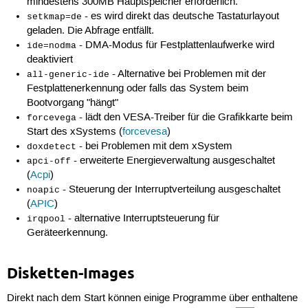
mindestens 300MB Hauptspeicher erforderlich.
- es wird direkt das deutsche Tastaturlayout
setkmap=de
geladen. Die Abfrage entfällt.
- DMA-Modus für Festplattenlaufwerke wird
ide=nodma
deaktiviert
- Alternative bei Problemen mit der
all-generic-ide
Festplattenerkennung oder falls das System beim
Bootvorgang "hängt"
- lädt den VESA-Treiber für die Grafikkarte beim
forcevega
Start des xSystems (
forcevesa
)
- bei Problemen mit dem xSystem
doxdetect
- erweiterte Energieverwaltung ausgeschaltet
apci-off
(
Acpi
)
- Steuerung der Interruptverteilung ausgeschaltet
noapic
(
APIC
)
- alternative Interruptsteuerung für
irqpool
Geräteerkennung.
Disketten-Images
Direkt nach dem Start können einige Programme über enthaltene