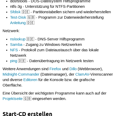
dosfstools - DOS-Dateisystem Hilfsprogramme
ntfs-3g - Unterstützung für NTFS-Partitionen
Sfdisk
🇩🇪 - Partitionstabellen sichern und wiederherstellen
Test-Disk
🇬🇧 - Programm zur Datenwiederherstellung
Anleitung
🇩🇪
Netzwerk:
nslookup
🇩🇪 - DNS-Server Hilfsprogramm
Samba
- Zugang zu Windows-Netzwerken
NFS
- Protokoll zum Dateiaustausch über das lokale
Netzwerk
ping
🇩🇪 - Datenübertragung im Netzwerk testen
Weitere Anwendungen sind
Firefox
und
Dillo
(Webbrowser),
Midnight-Commander
(Dateimanager), der
ClamAV
-Virenscanner
und diverse
Editoren
für die Konsole bzw. die grafische
Oberfläche.
Eine Übersicht der wichtigsten Programme kann auch auf der
Projektseite
🇬🇧 eingesehen werden.
Start-CD erstellen