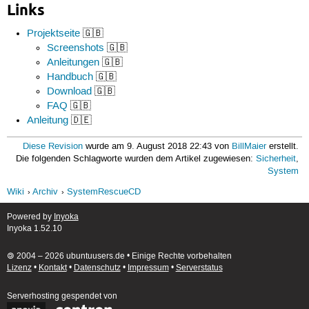
Links
Projektseite
🇬🇧
Screenshots
🇬🇧
Anleitungen
🇬🇧
Handbuch
🇬🇧
Download
🇬🇧
FAQ
🇬🇧
Anleitung
🇩🇪
Diese Revision
wurde am 9. August 2018 22:43 von
BillMaier
erstellt.
Die folgenden Schlagworte wurden dem Artikel zugewiesen:
Sicherheit
,
System
Wiki
Archiv
SystemRescueCD
Powered by
Inyoka
Inyoka 1.52.10
🄯 2004 – 2026 ubuntuusers.de • Einige Rechte vorbehalten
Lizenz
•
Kontakt
•
Datenschutz
•
Impressum
•
Serverstatus
Serverhosting
gespendet von