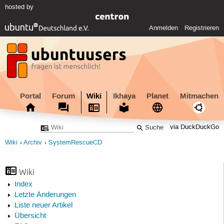
hosted by
Anmelden
Registrieren
Portal
Forum
Wiki
Ikhaya
Planet
Mitmachen
via DuckDuckGo
Wiki
Archiv
SystemRescueCD
Wiki
Index
Letzte Änderungen
Liste neuer Artikel
Übersicht