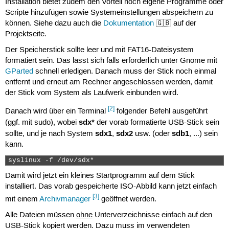
Installation bietet zudem den Vorteil noch eigene Programme oder
Scripte hinzufügen sowie Systemeinstellungen abspeichern zu
können. Siehe dazu auch die
Dokumentation
🇬🇧 auf der
Projektseite.
Der Speicherstick sollte leer und mit FAT16-Dateisystem
formatiert sein. Das lässt sich falls erforderlich unter Gnome mit
GParted
schnell erledigen. Danach muss der Stick noch einmal
entfernt und erneut am Rechner angeschlossen werden, damit
der Stick vom System als Laufwerk einbunden wird.
[2]
Danach wird über ein Terminal
folgender Befehl ausgeführt
sdx*
(ggf. mit sudo), wobei
der vorab formatierte USB-Stick sein
sdx1
sdx2
sdb1
sollte, und je nach System
,
usw. (oder
, ...) sein
kann.
syslinux -f /dev/sdx* 
Damit wird jetzt ein kleines Startprogramm auf dem Stick
installiert. Das vorab gespeicherte ISO-Abbild kann jetzt einfach
[3]
mit einem
Archivmanager
geöffnet werden.
Alle Dateien müssen
ohne
Unterverzeichnisse einfach auf den
USB-Stick kopiert werden. Dazu muss im verwendeten