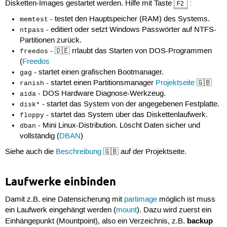
Disketten-Images gestartet werden. Hilfe mit Taste
:
F2
- testet den Hauptspeicher (RAM) des Systems.
memtest
- editiert oder setzt Windows Passwörter auf NTFS-
ntpass
Partitionen zurück.
- 🇩🇪 rrlaubt das Starten von DOS-Programmen
freedos
(
Freedos
- startet einen grafischen Bootmanager.
gag
- startet einen Partitionsmanager
Projektseite
🇬🇧
ranish
- DOS Hardware Diagnose-Werkzeug.
aida
- startet das System von der angegebenen Festplatte.
disk*
- startet das System über das Diskettenlaufwerk.
floppy
- Mini Linux-Distribution. Löscht Daten sicher und
dban
vollständig (
DBAN
)
Siehe auch die
Beschreibung
🇬🇧 auf der Projektseite.
Laufwerke einbinden
Damit z.B. eine Datensicherung mit
partimage
möglich ist muss
ein Laufwerk eingehängt werden (
mount
). Dazu wird zuerst ein
backup
Einhängepunkt (Mountpoint), also ein Verzeichnis, z.B.