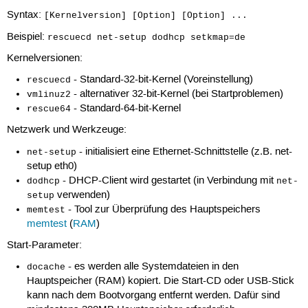
Syntax:
[Kernelversion] [Option] [Option] ...
Beispiel:
rescuecd net-setup dodhcp setkmap=de
Kernelversionen:
- Standard-32-bit-Kernel (Voreinstellung)
rescuecd
- alternativer 32-bit-Kernel (bei Startproblemen)
vmlinuz2
- Standard-64-bit-Kernel
rescue64
Netzwerk und Werkzeuge:
- initialisiert eine Ethernet-Schnittstelle (z.B. net-
net-setup
setup eth0)
- DHCP-Client wird gestartet (in Verbindung mit
dodhcp
net-
verwenden)
setup
- Tool zur Überprüfung des Hauptspeichers
memtest
memtest
(
RAM
)
Start-Parameter:
- es werden alle Systemdateien in den
docache
Hauptspeicher (RAM) kopiert. Die Start-CD oder USB-Stick
kann nach dem Bootvorgang entfernt werden. Dafür sind