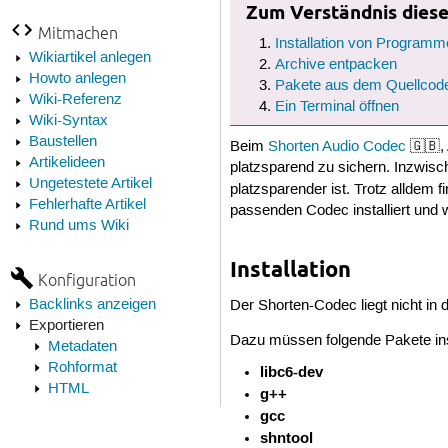
Zum Verständnis dieses
Mitmachen
Installation von Programm
Wikiartikel anlegen
Archive entpacken
Howto anlegen
Pakete aus dem Quellcode
Wiki-Referenz
Ein Terminal öffnen
Wiki-Syntax
Baustellen
Beim
Shorten Audio Codec
🇬🇧,
Artikelideen
platzsparend zu sichern. Inzwisch
Ungetestete Artikel
platzsparender ist. Trotz alldem 
Fehlerhafte Artikel
passenden Codec installiert und
Rund ums Wiki
Installation
Konfiguration
Backlinks anzeigen
Der Shorten-Codec liegt nicht in
Exportieren
Dazu müssen folgende Pakete inst
Metadaten
Rohformat
libc6-dev
HTML
g++
gcc
shntool