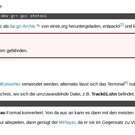
e:
-dev g++ gcc shntool 
[2]
c als
tar.gz-Archiv
⮷ von etree.org heruntergeladen, entpackt
und k
em gefährden.
[4]
dKonverter
verwendet werden, alternativ lässt sich das Terminal
nut
Track01.shn
ichnis, wo sich die umzuwandelnde Datei, z.B.
befindet
wav
-Format konvertiert. Von da aus an kann es dann mit den meisten 
ur abspielen, dann genügt der
MPlayer
, da er sie im Gegensatz zu 