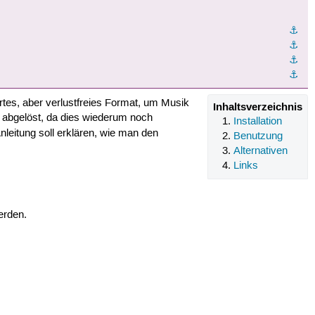
⚓︎
⚓︎
⚓︎
⚓︎
rtes, aber verlustfreies Format, um Musik
Inhaltsverzeichnis
abgelöst, da dies wiederum noch
Installation
nleitung soll erklären, wie man den
Benutzung
Alternativen
Links
erden.