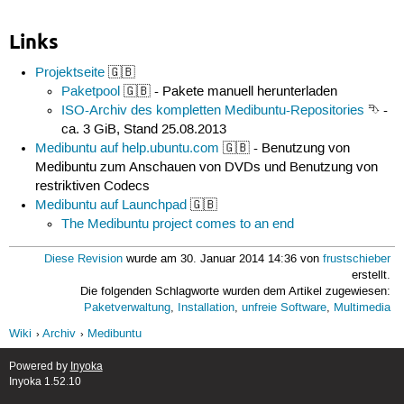
Links
Projektseite
🇬🇧
Paketpool
🇬🇧 - Pakete manuell herunterladen
ISO-Archiv des kompletten Medibuntu-Repositories
⮷ -
ca. 3 GiB, Stand 25.08.2013
Medibuntu auf help.ubuntu.com
🇬🇧 - Benutzung von
Medibuntu zum Anschauen von DVDs und Benutzung von
restriktiven Codecs
Medibuntu auf Launchpad
🇬🇧
The Medibuntu project comes to an end
Diese Revision
wurde am 30. Januar 2014 14:36 von
frustschieber
erstellt.
Die folgenden Schlagworte wurden dem Artikel zugewiesen:
Paketverwaltung
,
Installation
,
unfreie Software
,
Multimedia
Wiki
Archiv
Medibuntu
Powered by
Inyoka
Inyoka 1.52.10