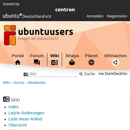
hosted by
Anmelden
Registrieren
Portal
Forum
Wiki
Ikhaya
Planet
Mitmachen
via DuckDuckGo
Wiki
Archiv
Medibuntu
Wiki
Index
Letzte Änderungen
Liste neuer Artikel
Übersicht