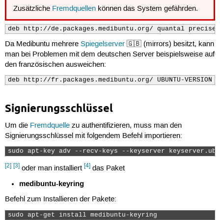
Zusätzliche
Fremdquellen
können das System gefährden.
deb http://de.packages.medibuntu.org/ quantal precise 
Da Medibuntu mehrere
Spiegelserver
🇬🇧 (mirrors) besitzt, kann
man bei Problemen mit dem deutschen Server beispielsweise auf
den französischen ausweichen:
deb http://fr.packages.medibuntu.org/ UBUNTU-VERSION f
Signierungsschlüssel
Um die
Fremdquelle
zu authentifizieren, muss man den
Signierungsschlüssel mit folgendem Befehl importieren:
sudo apt-key adv --recv-keys --keyserver keyserver.ubu
[2]
[3]
[4]
oder man installiert
das Paket
medibuntu-keyring
Befehl zum Installieren der Pakete:
sudo apt-get install medibuntu-keyring 