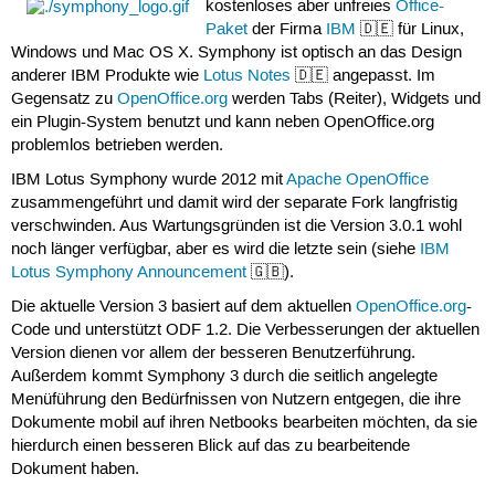
kostenloses aber unfreies
Office-
Paket
der Firma
IBM
🇩🇪 für Linux,
Windows und Mac OS X. Symphony ist optisch an das Design
anderer IBM Produkte wie
Lotus Notes
🇩🇪 angepasst. Im
Gegensatz zu
OpenOffice.org
werden Tabs (Reiter), Widgets und
ein Plugin-System benutzt und kann neben OpenOffice.org
problemlos betrieben werden.
IBM Lotus Symphony wurde 2012 mit
Apache OpenOffice
zusammengeführt und damit wird der separate Fork langfristig
verschwinden. Aus Wartungsgründen ist die Version 3.0.1 wohl
noch länger verfügbar, aber es wird die letzte sein (siehe
IBM
Lotus Symphony Announcement
🇬🇧).
Die aktuelle Version 3 basiert auf dem aktuellen
OpenOffice.org
-
Code und unterstützt ODF 1.2. Die Verbesserungen der aktuellen
Version dienen vor allem der besseren Benutzerführung.
Außerdem kommt Symphony 3 durch die seitlich angelegte
Menüführung den Bedürfnissen von Nutzern entgegen, die ihre
Dokumente mobil auf ihren Netbooks bearbeiten möchten, da sie
hierdurch einen besseren Blick auf das zu bearbeitende
Dokument haben.