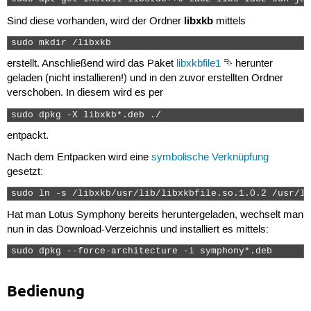
libxkb
Sind diese vorhanden, wird der Ordner
mittels
sudo mkdir /libxkb 
erstellt. Anschließend wird das Paket
libxkbfile1
⮷ herunter
geladen (nicht installieren!) und in den zuvor erstellten Ordner
verschoben. In diesem wird es per
sudo dpkg -X libxkb*.deb ./ 
entpackt.
Nach dem Entpacken wird eine
symbolische Verknüpfung
gesetzt:
sudo ln -s /libxkb/usr/lib/libxkbfile.so.1.0.2 /usr/li
Hat man Lotus Symphony bereits heruntergeladen, wechselt man
nun in das Download-Verzeichnis und installiert es mittels:
sudo dpkg --force-architecture -i symphony*.deb 
Bedienung