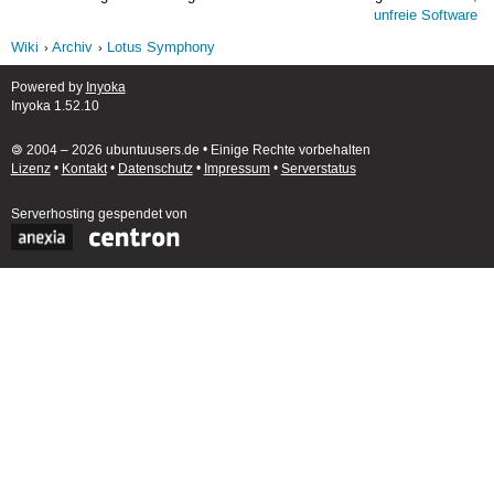
unfreie Software
Wiki
Archiv
Lotus Symphony
Powered by
Inyoka
Inyoka 1.52.10
🄯 2004 – 2026 ubuntuusers.de • Einige Rechte vorbehalten
Lizenz
•
Kontakt
•
Datenschutz
•
Impressum
•
Serverstatus
Serverhosting
gespendet von