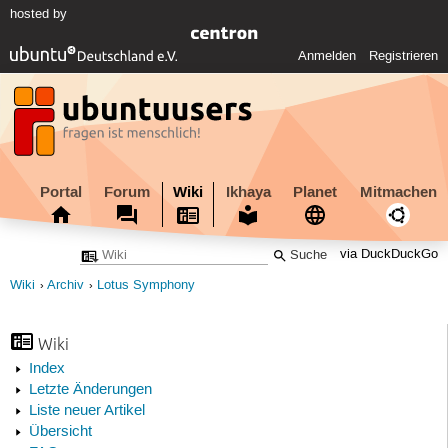
hosted by
Anmelden
Registrieren
Portal
Forum
Wiki
Ikhaya
Planet
Mitmachen
via DuckDuckGo
Wiki
Archiv
Lotus Symphony
Wiki
Index
Letzte Änderungen
Liste neuer Artikel
Übersicht