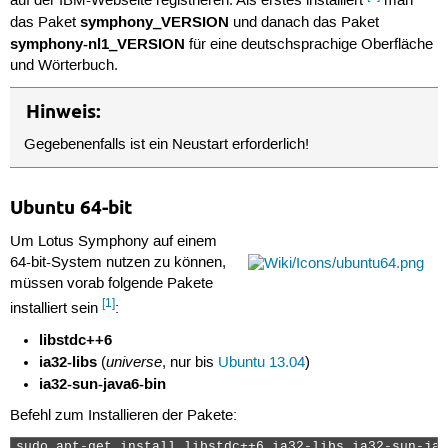
auf der IBM-Webseite registrieren. Als erstes installiert
man
symphony_VERSION
das Paket
und danach das Paket
symphony-nl1_VERSION
für eine deutschsprachige Oberfläche
und Wörterbuch.
Hinweis:
Gegebenenfalls ist ein Neustart erforderlich!
Ubuntu 64-bit
Um Lotus Symphony auf einem
64-bit-System nutzen zu können,
müssen vorab folgende Pakete
[1]
installiert sein
:
libstdc++6
ia32-libs
universe
(
, nur bis
Ubuntu 13.04
)
ia32-sun-java6-bin
Befehl zum Installieren der Pakete:
sudo apt-get install libstdc++6 ia32-libs ia32-sun-jav