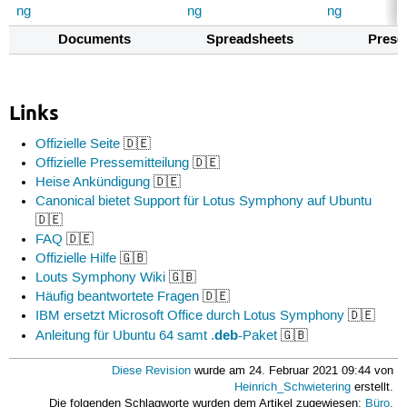
Documents
Spreadsheets
Prese
Links
Offizielle Seite
🇩🇪
Offizielle Pressemitteilung
🇩🇪
Heise Ankündigung
🇩🇪
Canonical bietet Support für Lotus Symphony auf Ubuntu
🇩🇪
FAQ
🇩🇪
Offizielle Hilfe
🇬🇧
Louts Symphony Wiki
🇬🇧
Häufig beantwortete Fragen
🇩🇪
IBM ersetzt Microsoft Office durch Lotus Symphony
🇩🇪
deb
Anleitung für Ubuntu 64 samt .
-Paket
🇬🇧
Diese Revision
wurde am 24. Februar 2021 09:44 von
Heinrich_Schwietering
erstellt.
Die folgenden Schlagworte wurden dem Artikel zugewiesen:
Büro
,