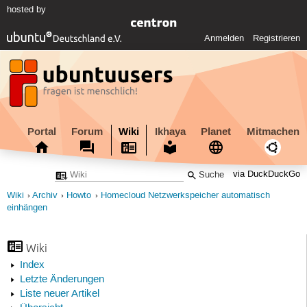
hosted by
Anmelden
Registrieren
Portal
Forum
Wiki
Ikhaya
Planet
Mitmachen
via DuckDuckGo
Wiki
Archiv
Howto
Homecloud Netzwerkspeicher automatisch
einhängen
Wiki
Index
Letzte Änderungen
Liste neuer Artikel