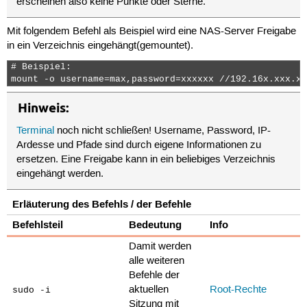
erscheinen also keine Punkte oder Sterne.
Mit folgendem Befehl als Beispiel wird eine NAS-Server Freigabe
in ein Verzeichnis eingehängt(gemountet).
# Beispiel:

mount -o username=max,password=xxxxxx //192.16x.xxx.xx
Hinweis:
Terminal
noch nicht schließen! Username, Password, IP-
Ardesse und Pfade sind durch eigene Informationen zu
ersetzen. Eine Freigabe kann in ein beliebiges Verzeichnis
eingehängt werden.
Erläuterung des Befehls / der Befehle
Befehlsteil
Bedeutung
Info
Damit werden
alle weiteren
Befehle der
aktuellen
Root-Rechte
sudo -i
Sitzung mit