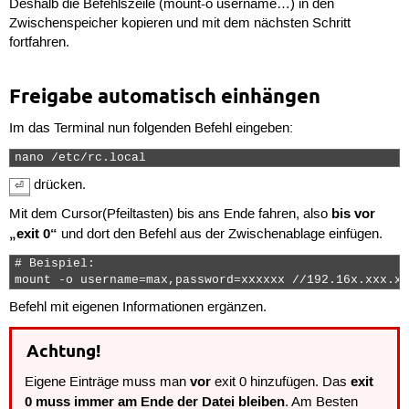
Deshalb die Befehlszeile (mount-o username…) in den
Zwischenspeicher kopieren und mit dem nächsten Schritt
fortfahren.
Freigabe automatisch einhängen
Im das Terminal nun folgenden Befehl eingeben:
nano /etc/rc.local 
drücken.
⏎
bis vor
Mit dem Cursor(Pfeiltasten) bis ans Ende fahren, also
„exit 0“
und dort den Befehl aus der Zwischenablage einfügen.
# Beispiel:

mount -o username=max,password=xxxxxx //192.16x.xxx.xx
Befehl mit eigenen Informationen ergänzen.
Achtung!
vor
exit
Eigene Einträge muss man
exit 0 hinzufügen. Das
0 muss immer am Ende der Datei bleiben
. Am Besten