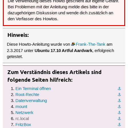
Die Verwendung dieses Howto geschieht auf eigene Gefahr.
Bei Problemen mit der Anleitung melde dies bitte in der
dazugehörigen Diskussion und wende dich zusätzlich an
den Verfasser des Howtos.
Hinweis:
Diese Howto-Anleitung wurde von
Frank-The-Tank
am
Ubuntu 17.10 Artful Aardvark
2.3.2017 unter
, erfolgreich
getestet.
Zum Verständnis dieses Artikels sind
folgende Seiten hilfreich:
Ein Terminal öffnen
⚓︎
Root-Rechte
⚓︎
Datenverwaltung
⚓︎
mount
⚓︎
Netzwerk
⚓︎
rc.local
⚓︎
FritzBox
⚓︎