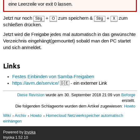
eine Leerzeile vor exit 0 lassen.
Jetzt nur noch
+
zum speichern &
+
zum
Strg
O
Strg
X
schließen drücken.
Jetzt wird die Freigabe jedes mal automatisch in das gewünschte
Verzeichnis eingehängt(gemountet) sobald man den PC startet
und sich anmeldet.
Links
Festes Einbinden von Samba-Freigaben
https://avm.de/service/
🇩🇪 - ein externer Link
Diese Revision
wurde am 30. September 2018 21:09 von
Beforge
erstellt.
Die folgenden Schlagworte wurden dem Artikel zugewiesen:
Howto
Wiki
Archiv
Howto
Homecloud Netzwerkspeicher automatisch
einhängen
Powered by
Inyoka
Inyoka 1.52.10