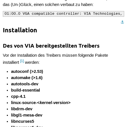
das (Un-)Glück, einen solchen verbaut zu haben:
01:00.0 VGA compatible controller: VIA Technologies, I
⚓︎
Installation
Des von VIA bereitgestellten Treibers
Vor der Installation des Treibers müssen folgende Pakete
[1]
installiert
werden:
autoconf (>2.53)
automake (>1.6)
autotools-dev
build-essential
cpp-4.1
linux-source-<
kernel-version
>
libdrm-dev
libgl1-mesa-dev
libncurses5