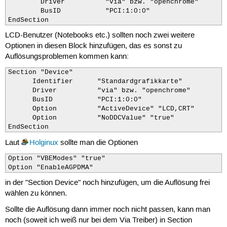
        Driver          "via" bzw. "openchrome"

        BusID           "PCI:1:0:0"

EndSection
LCD-Benutzer (Notebooks etc.) sollten noch zwei weitere
Optionen in diesen Block hinzufügen, das es sonst zu
Auflösungsproblemen kommen kann:
Section "Device"

      Identifier      "Standardgrafikkarte"

      Driver          "via" bzw. "openchrome"

      BusID           "PCI:1:0:0"

      Option          "ActiveDevice" "LCD,CRT"

      Option          "NoDDCValue" "true"

EndSection
Laut
Holginux
sollte man die Optionen
Option "VBEModes" "true"

Option "EnableAGPDMA"
in der "Section Device" noch hinzufügen, um die Auflösung frei
wählen zu können.
Sollte die Auflösung dann immer noch nicht passen, kann man
noch (soweit ich weiß nur bei dem Via Treiber) in Section