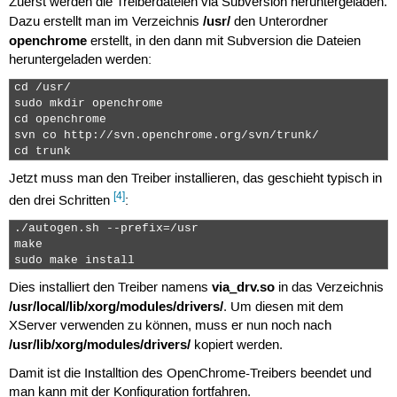
Zuerst werden die Treiberdateien via Subversion heruntergeladen.
/usr/
Dazu erstellt man im Verzeichnis
den Unterordner
openchrome
erstellt, in den dann mit Subversion die Dateien
heruntergeladen werden:
cd /usr/

sudo mkdir openchrome

cd openchrome

svn co http://svn.openchrome.org/svn/trunk/

cd trunk 
Jetzt muss man den Treiber installieren, das geschieht typisch in
[4]
den drei Schritten
:
./autogen.sh --prefix=/usr

make

sudo make install 
via_drv.so
Dies installiert den Treiber namens
in das Verzeichnis
/usr/local/lib/xorg/modules/drivers/
. Um diesen mit dem
XServer verwenden zu können, muss er nun noch nach
/usr/lib/xorg/modules/drivers/
kopiert werden.
Damit ist die Installtion des OpenChrome-Treibers beendet und
man kann mit der Konfiguration fortfahren.