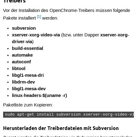
Treibers
Vor der Installation des OpenChrome-Treibers müssen folgende
[1]
Pakete installiert
werden:
subversion
xserver-xorg-video-via
xserver-xorg-
(bzw. unter Dapper
driver-via
)
build-essential
automake
autoconf
libtool
libgl1-mesa-dri
libdrm-dev
libgl1-mesa-dev
linux-headers-$(uname -r)
Paketliste zum Kopieren:
sudo apt-get install subversion xserver-xorg-video-via
Herunterladen der Treiberdateien mit Subversion