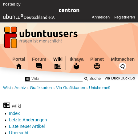
hosted by
Anmelden
Registrieren
Portal
Forum
Wiki
Ikhaya
Planet
Mitmachen
via DuckDuckGo
Wiki
Archiv
Grafikkarten
Via-Grafikkarten
Unichrome9
Wiki
Index
Letzte Änderungen
Liste neuer Artikel
Übersicht