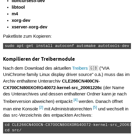
libncurses5-dev
libtool
m4
xorg-dev
xserver-xorg-dev
Paketliste zum Kopieren:
sudo apt-get install autoconf automake autotools-dev b
Kompilieren der Treibermodule
Nach dem Download des aktuellen
Treibers
🇬🇧 ("VIA
UniChrome family Linux display driver source" o.ä.) muss das im
CLE266CN400CN-
Archiv enthaltene Unterarchiv
CX700CN800XORG40072-kernel-src_20061226c
(der Name
des Unterarchives und dessen enthaltener Ordner kann je nach
[4]
Treiberversion abweichen) entpackt
werden. Danach öffnet
[2]
[5]
man eine Konsole
mit Administratorrechten
und wechselt in
das src-Verzeichnis des entpackten Archives:
cd CLE266CN400CN-CX700CN800XORG40072-kernel-src_200612
cd src/ 