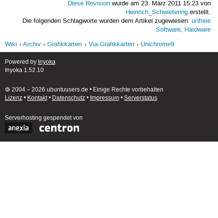
Diese Revision
wurde am 23. März 2011 15:23 von
Heinrich_Schwietering
erstellt.
Die folgenden Schlagworte wurden dem Artikel zugewiesen:
unfreie
Software
,
Hardware
Wiki
Archiv
Grafikkarten
Via-Grafikkarten
Unichrome9
Powered by
Inyoka
Inyoka 1.52.10
🄯 2004 – 2026 ubuntuusers.de • Einige Rechte vorbehalten
Lizenz
•
Kontakt
•
Datenschutz
•
Impressum
•
Serverstatus
Serverhosting
gespendet von