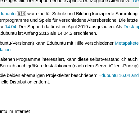
 eingestellt. Der Support endete April 2019. Mögliche Alternative:
De
dubuntu
🇬🇧 war eine für Schule und Bildung konzipierte Sammlun
ernprogramme und Spiele für verschiedene Altersbereiche. Die letzt
ar
14.04
. Der Support dafür ist im April 2019 ausgelaufen. Als
Deskto
Edubuntu ist Anfang 2015 als 14.04.2 erschienen.
Ubuntu-Versionen) kann Edubuntu mit Hilfe verschiedener
Metapakete
lation
thaltenen Programme interessiert, kann diese selbstverständlich auch
ereich auch größere Installationen (nach dem Server/Client-Prinzip)
ie beiden ehemaligen Projektleiter beschrieben:
Edubuntu 16.04 an
lle Distribution entfernt.
ntu im Internet