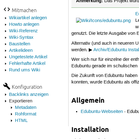
Anmerkung:
Das Projekt wurde
Mitmachen
E
Wikiartikel anlegen
L
Howto anlegen
w
Wiki-Referenz
genutzt. Die letzte Ausgabe von 
Wiki-Syntax
Alternativ (und auch in neueren 
Baustellen
werden. ▶
Archiv/Edubuntu Instal
Artikelideen
Ungetestete Artikel
Wer sich nur für einzelne der en
Fehlerhafte Artikel
Edubuntu gerade im schulischen B
Rund ums Wiki
Die Zukunft von Edubuntu haben d
konnten, wurde Edubuntu als offizie
Konfiguration
Backlinks anzeigen
Allgemein
Exportieren
Metadaten
Edubuntu-Webseiten
- Edubu
Rohformat
HTML
Installation