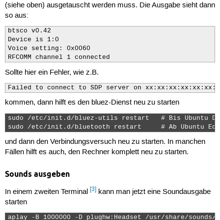
(siehe oben) ausgetauscht werden muss. Die Ausgabe sieht dann
so aus:
btsco v0.42

Device is 1:0

Voice setting: 0x0060

RFCOMM channel 1 connected
Sollte hier ein Fehler, wie z.B.
Failed to connect to SDP server on xx:xx:xx:xx:xx:xx: 
kommen, dann hilft es den bluez-Dienst neu zu starten
sudo /etc/init.d/bluez-utils restart   # Bis Ubuntu Da
sudo /etc/init.d/bluetooth restart     # Ab Ubuntu Edg
und dann den Verbindungsversuch neu zu starten. In manchen
Fällen hilft es auch, den Rechner komplett neu zu starten.
Sounds ausgeben
[3]
In einem zweiten Terminal
kann man jetzt eine Soundausgabe
starten
aplay -B 1000000 -D plughw:Headset /usr/share/sounds/a