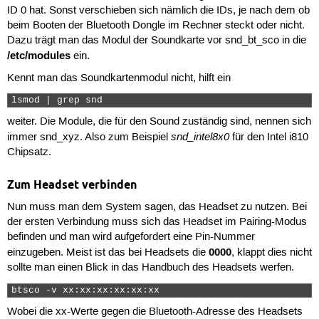
ID 0 hat. Sonst verschieben sich nämlich die IDs, je nach dem ob
beim Booten der Bluetooth Dongle im Rechner steckt oder nicht.
Dazu trägt man das Modul der Soundkarte vor snd_bt_sco in die
/etc/modules
ein.
Kennt man das Soundkartenmodul nicht, hilft ein
lsmod | grep snd 
weiter. Die Module, die für den Sound zuständig sind, nennen sich
snd_intel8x0
immer snd_xyz. Also zum Beispiel
für den Intel i810
Chipsatz.
Zum Headset verbinden
Nun muss man dem System sagen, das Headset zu nutzen. Bei
der ersten Verbindung muss sich das Headset im Pairing-Modus
befinden und man wird aufgefordert eine Pin-Nummer
0000
einzugeben. Meist ist das bei Headsets die
, klappt dies nicht
sollte man einen Blick in das Handbuch des Headsets werfen.
btsco -v xx:xx:xx:xx:xx:xx 
Wobei die xx-Werte gegen die Bluetooth-Adresse des Headsets