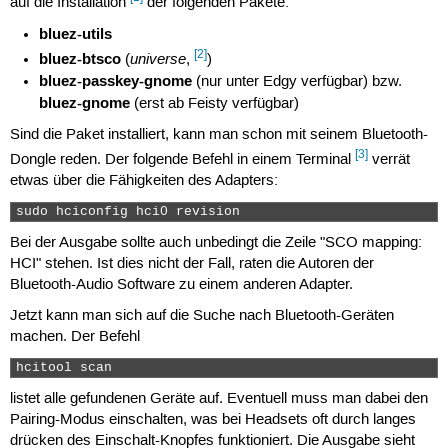
auf die Installation
der folgenden Pakete:
bluez-utils
[2]
bluez-btsco
universe
(
,
)
bluez-passkey-gnome
(nur unter Edgy verfügbar) bzw.
bluez-gnome
(erst ab Feisty verfügbar)
Sind die Paket installiert, kann man schon mit seinem Bluetooth-
[3]
Dongle reden. Der folgende Befehl in einem Terminal
verrät
etwas über die Fähigkeiten des Adapters:
sudo hciconfig hci0 revision 
Bei der Ausgabe sollte auch unbedingt die Zeile "SCO mapping:
HCI" stehen. Ist dies nicht der Fall, raten die Autoren der
Bluetooth-Audio Software zu einem anderen Adapter.
Jetzt kann man sich auf die Suche nach Bluetooth-Geräten
machen. Der Befehl
hcitool scan 
listet alle gefundenen Geräte auf. Eventuell muss man dabei den
Pairing-Modus einschalten, was bei Headsets oft durch langes
drücken des Einschalt-Knopfes funktioniert. Die Ausgabe sieht