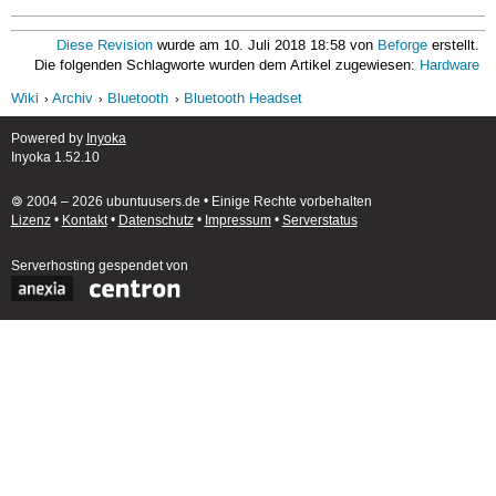
Diese Revision
wurde am 10. Juli 2018 18:58 von
Beforge
erstellt.
Die folgenden Schlagworte wurden dem Artikel zugewiesen:
Hardware
Wiki
Archiv
Bluetooth
Bluetooth Headset
Powered by
Inyoka
Inyoka 1.52.10
🄯 2004 – 2026 ubuntuusers.de • Einige Rechte vorbehalten
Lizenz
•
Kontakt
•
Datenschutz
•
Impressum
•
Serverstatus
Serverhosting
gespendet von