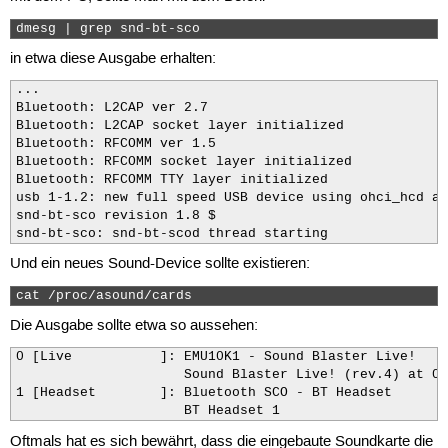
dmesg | grep snd-bt-sco 
in etwa diese Ausgabe erhalten:
...

Bluetooth: L2CAP ver 2.7

Bluetooth: L2CAP socket layer initialized

Bluetooth: RFCOMM ver 1.5

Bluetooth: RFCOMM socket layer initialized

Bluetooth: RFCOMM TTY layer initialized

usb 1-1.2: new full speed USB device using ohci_hcd an
snd-bt-sco revision 1.8 $

snd-bt-sco: snd-bt-scod thread starting
Und ein neues Sound-Device sollte existieren:
cat /proc/asound/cards 
Die Ausgabe sollte etwa so aussehen:
0 [Live           ]: EMU10K1 - Sound Blaster Live!

                     Sound Blaster Live! (rev.4) at 0x
1 [Headset        ]: Bluetooth SCO - BT Headset

                     BT Headset 1
Oftmals hat es sich bewährt, dass die eingebaute Soundkarte die