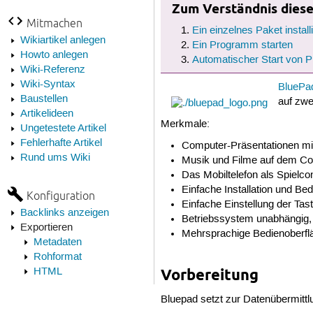
Zum Verständnis dieses
Mitmachen
Ein einzelnes Paket install
Wikiartikel anlegen
Ein Programm starten
Howto anlegen
Automatischer Start von
Wiki-Referenz
Wiki-Syntax
BluePa
Baustellen
auf zwe
Artikelideen
Merkmale:
Ungetestete Artikel
Fehlerhafte Artikel
Computer-Präsentationen mit
Rund ums Wiki
Musik und Filme auf dem Co
Das Mobiltelefon als Spielco
Einfache Installation und Be
Konfiguration
Einfache Einstellung der Tas
Backlinks anzeigen
Betriebssystem unabhängig, 
Exportieren
Mehrsprachige Bedienoberflä
Metadaten
Rohformat
HTML
Vorbereitung
Bluepad setzt zur Datenübermittl