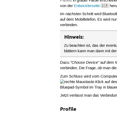
Panels
in grauer Farbe erschein
von der
Entwicklerseite
🇬🇧 herun
Im nächsten Schritt wird Bluetoo
auf dem Mobiltelefon. Es wird nu
verbinden.
Hinweis:
Zu beachten ist, das der event
blättern kann man dann mit de
"Choose Device"
Dazu
auf dem M
verbinden. Die Frage, ob man d
Zum Schluss wird vom Computer a
-Klick auf de
Bluepad-Symbol im Tray in blaue
Jetzt verlässt man das Verbindun
Profile