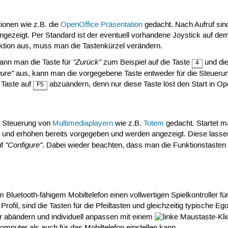
tionen wie z.B. die
OpenOffice Präsentation
gedacht. Nach Aufruf sind 
gezeigt. Per Standard ist der eventuell vorhandene Joystick auf dem 
aktion aus, muss man die Tastenkürzel verändern.
"Zurück"
ann man die Taste für
zum Beispiel auf die Taste
und die
4
gure"
aus, kann man die vorgegebene Taste entweder für die Steuerun
e Taste auf
abzuändern, denn nur diese Taste löst den Start in Op
F5
e Steuerung von
Multimediaplayern
wie z.B.
Totem
gedacht. Startet man
und erhöhen bereits vorgegeben und werden angezeigt. Diese lassen 
"Configure"
uf
. Dabei wieder beachten, dass man die Funktionstasten 
Bluetooth-fähigem Mobiltelefon einen vollwertigen Spielkontroller fü
Profil, sind die Tasten für die Pfeiltasten und gleichzeitig typische
er abändern und individuell anpassen mit einem
-Kl