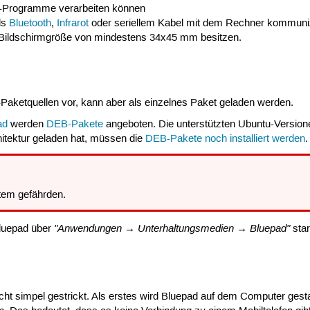
-Programme verarbeiten können
ls
Bluetooth
,
Infrarot
oder seriellem Kabel mit dem Rechner kommuni
 Bildschirmgröße von mindestens 34x45 mm besitzen.
u-Paketquellen vor, kann aber als einzelnes Paket geladen werden.
ad
werden
DEB-Pakete
angeboten. Die unterstützten Ubuntu-Versione
itektur geladen hat, müssen die
DEB-Pakete noch installiert werden
.
em gefährden.
"Anwendungen → Unterhaltungsmedien → Bluepad"
Bluepad über
sta
cht simpel gestrickt. Als erstes wird Bluepad auf dem Computer gest