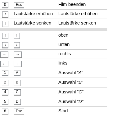
Film beenden
0
Esc
Lautstärke erhöhen
Lautstärke erhöhen
↑
Lautstärke senken
Lautstärke senken
↓
oben
↑
↑
unten
↓
↓
rechts
→
→
links
←
←
A
Auswahl "
"
1
A
B
Auswahl "
"
2
B
C
Auswahl "
"
4
C
D
Auswahl "
"
5
D
Start
8
Esc