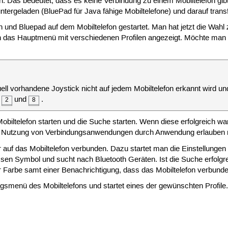
en.
Das bedeutet, dass es keine Verbindung zu einem Mobiltelefon gibt
tergeladen (BluePad für Java fähige Mobiltelefone) und darauf transf
th und Bluepad auf dem Mobiltelefon gestartet. Man hat jetzt die Wa
n das Hauptmenü mit verschiedenen Profilen angezeigt. Möchte man e
uell vorhandene Joystick nicht auf jedem Mobiltelefon erkannt wird 
r
und
.
2
8
obiltelefon starten und die Suche starten. Wenn diese erfolgreich 
ie Nutzung von Verbindungsanwendungen durch Anwendung erlauben 
uf das Mobiltelefon verbunden. Dazu startet man die Einstellunge
ssen Symbol und sucht nach Bluetooth Geräten. Ist die Suche erfolgr
r Farbe samt einer Benachrichtigung, dass das Mobiltelefon verbund
gsmenü des Mobiltelefons und startet eines der gewünschten Profile