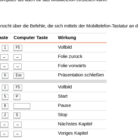
mputer als auch für das Mobiltelefon einstellen kann.
ersicht über die Befehle, die sich mittels der Mobiltelefon-Tastatur a
aste
Computer Taste
Wirkung
Vollbild
1
F5
Folie zurück
←
←
Folie vorwärts
→
→
Präsentation schließen
0
Esc
Vollbild
1
F5
Start
5
P
Pause
8
Stop
2
S
Nächstes Kapitel
→
→
Voriges Kapitel
←
←