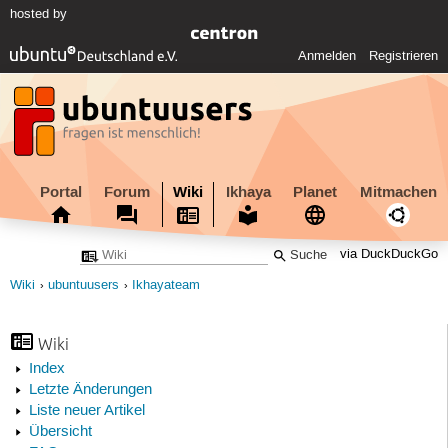
hosted by
Anmelden
Registrieren
Portal
Forum
Wiki
Ikhaya
Planet
Mitmachen
via DuckDuckGo
Wiki
ubuntuusers
Ikhayateam
Wiki
Index
Letzte Änderungen
Liste neuer Artikel
Übersicht