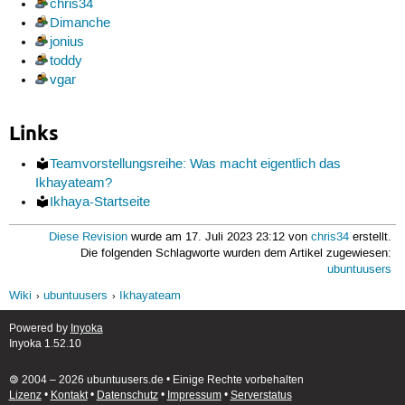
chris34
Dimanche
jonius
toddy
vgar
Links
Teamvorstellungsreihe: Was macht eigentlich das
Ikhayateam?
Ikhaya-Startseite
Diese Revision
wurde am 17. Juli 2023 23:12 von
chris34
erstellt.
Die folgenden Schlagworte wurden dem Artikel zugewiesen:
ubuntuusers
Wiki
ubuntuusers
Ikhayateam
Powered by
Inyoka
Inyoka 1.52.10
🄯 2004 – 2026 ubuntuusers.de • Einige Rechte vorbehalten
Lizenz
•
Kontakt
•
Datenschutz
•
Impressum
•
Serverstatus