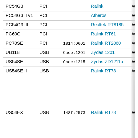
PC54G3
PCI
Ralink
WE
PC54G3 II v1
PCI
Atheros
WE
PC54G3 III
PCI
Realtek RT8185
WE
PC60G
PCI
Ralink RT61
WE
PC70SE
PCI
Ralink RT2860
WE
1814:0601
UB11B
USB
Zydas 1201
W
0ace:1201
US54SE
USB
Zydas ZD1211b
WE
0ace:1215
US54SE II
USB
Ralink RT73
WE
US54EX
USB
Ralink RT73
WE
148f:2573