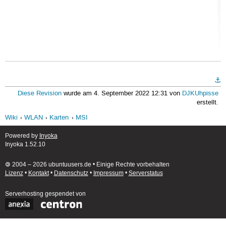
⚓︎
Diese Revision
wurde am 4. September 2022 12:31 von
DJKUhpisse
erstellt.
Wiki
WLAN
Karten
MSI
Powered by
Inyoka
Inyoka 1.52.10
🄯 2004 – 2026 ubuntuusers.de • Einige Rechte vorbehalten
Lizenz
•
Kontakt
•
Datenschutz
•
Impressum
•
Serverstatus
Serverhosting
gespendet von