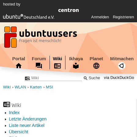
hosted by
Anmelden
Registrieren
Portal
Forum
Wiki
Ikhaya
Planet
Mitmachen
via DuckDuckGo
Wiki
WLAN
Karten
MSI
Wiki
Index
Letzte Änderungen
Liste neuer Artikel
Übersicht