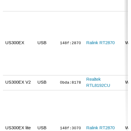
US300EX
USB
Ralink RT2870
WE
148f:2870
Realtek
US300EX V2
USB
WE
0bda:8178
RTL8192CU
US300EX lite
USB
Ralink RT2870
WE
148f:3070