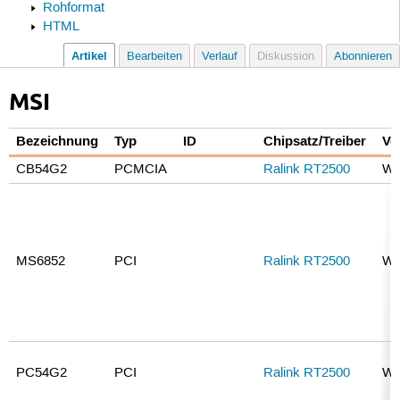
Rohformat
HTML
Artikel
Bearbeiten
Verlauf
Diskussion
Abonnieren
MSI
Bezeichnung
Typ
ID
Chipsatz/Treiber
Ve
CB54G2
PCMCIA
Ralink RT2500
WE
MS6852
PCI
Ralink RT2500
WE
PC54G2
PCI
Ralink RT2500
WE