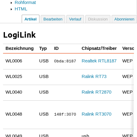
Rohformat
HTML
Artikel
Bearbeiten
Verlauf
Diskussion
Abonnieren
LogiLink
Bezeichnung
Typ
ID
Chipsatz/Treiber
Versch
WL0006
USB
Realtek RTL8187
WEP 
0bda:8187
WL0025
USB
Ralink RT73
WEP 
WL0040
USB
Ralink RT2870
WEP 
WL0048
USB
Ralink RT3070
WEP 
148f:3070
WL0049
USB
usb
WEP 