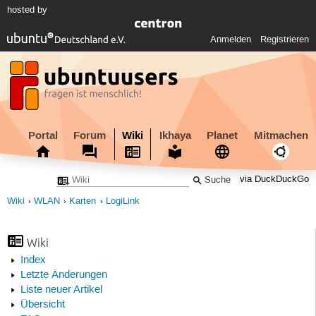
hosted by
Anmelden
Registrieren
Portal
Forum
Wiki
Ikhaya
Planet
Mitmachen
via DuckDuckGo
Wiki
WLAN
Karten
LogiLink
Wiki
Index
Letzte Änderungen
Liste neuer Artikel
Übersicht