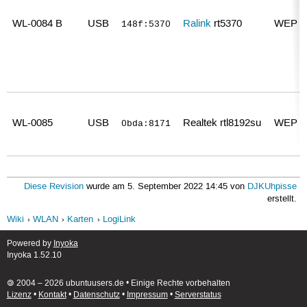
WL-0084 B
USB
Ralink
rt5370
WEP 
148f:5370
WL-0085
USB
Realtek rtl8192su
WEP 
0bda:8171
Diese Revision
wurde am 5. September 2022 14:45 von
DJKUhpisse
erstellt.
Wiki
WLAN
Karten
LogiLink
Powered by
Inyoka
Inyoka 1.52.10
🄯 2004 – 2026 ubuntuusers.de • Einige Rechte vorbehalten
Lizenz
•
Kontakt
•
Datenschutz
•
Impressum
•
Serverstatus