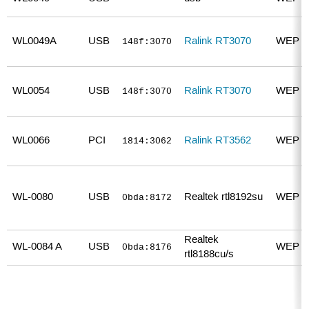
WL0049A
USB
Ralink RT3070
WEP 
148f:3070
WL0054
USB
Ralink RT3070
WEP 
148f:3070
WL0066
PCI
Ralink RT3562
WEP 
1814:3062
WL-0080
USB
Realtek rtl8192su
WEP 
0bda:8172
Realtek
WL-0084 A
USB
WEP 
0bda:8176
rtl8188cu/s