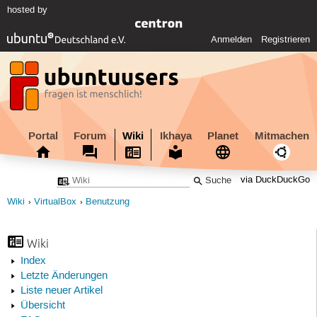
hosted by
Anmelden
Registrieren
Portal
Forum
Wiki
Ikhaya
Planet
Mitmachen
via DuckDuckGo
Wiki
VirtualBox
Benutzung
Wiki
Index
Letzte Änderungen
Liste neuer Artikel
Übersicht