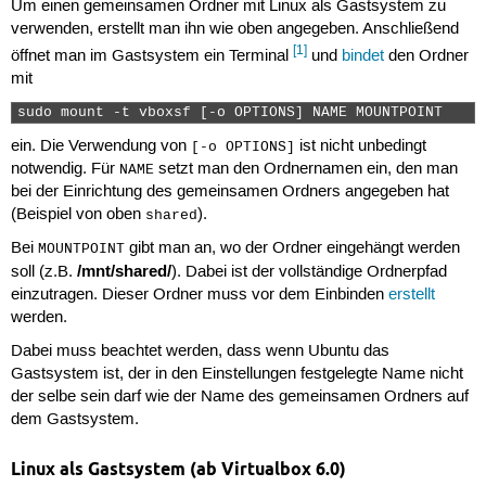
Um einen gemeinsamen Ordner mit Linux als Gastsystem zu
verwenden, erstellt man ihn wie oben angegeben. Anschließend
[1]
öffnet man im Gastsystem ein Terminal
und
bindet
den Ordner
mit
sudo mount -t vboxsf [-o OPTIONS] NAME MOUNTPOINT 
ein. Die Verwendung von
ist nicht unbedingt
[-o OPTIONS]
notwendig. Für
setzt man den Ordnernamen ein, den man
NAME
bei der Einrichtung des gemeinsamen Ordners angegeben hat
(Beispiel von oben
).
shared
Bei
gibt man an, wo der Ordner eingehängt werden
MOUNTPOINT
/mnt/shared/
soll (z.B.
). Dabei ist der vollständige Ordnerpfad
einzutragen. Dieser Ordner muss vor dem Einbinden
erstellt
werden.
Dabei muss beachtet werden, dass wenn Ubuntu das
Gastsystem ist, der in den Einstellungen festgelegte Name nicht
der selbe sein darf wie der Name des gemeinsamen Ordners auf
dem Gastsystem.
Linux als Gastsystem (ab Virtualbox 6.0)