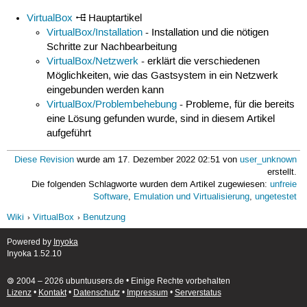
VirtualBox
Hauptartikel
VirtualBox/Installation
- Installation und die nötigen
Schritte zur Nachbearbeitung
VirtualBox/Netzwerk
- erklärt die verschiedenen
Möglichkeiten, wie das Gastsystem in ein Netzwerk
eingebunden werden kann
VirtualBox/Problembehebung
- Probleme, für die bereits
eine Lösung gefunden wurde, sind in diesem Artikel
aufgeführt
Diese Revision
wurde am 17. Dezember 2022 02:51 von
user_unknown
erstellt.
Die folgenden Schlagworte wurden dem Artikel zugewiesen:
unfreie
Software
,
Emulation und Virtualisierung
,
ungetestet
Wiki
VirtualBox
Benutzung
Powered by
Inyoka
Inyoka 1.52.10
🄯 2004 – 2026 ubuntuusers.de • Einige Rechte vorbehalten
Lizenz
•
Kontakt
•
Datenschutz
•
Impressum
•
Serverstatus