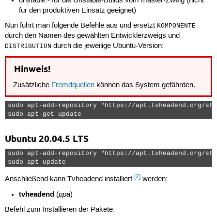
unstable - für die Unstable-Builds vom master-Zweig (nicht
für den produktiven Einsatz geeignet)
Nun führt man folgende Befehle aus und ersetzt
KOMPONENTE
durch den Namen des gewählten Entwicklerzweigs und
durch die jeweilige Ubuntu-Version:
DISTRIBUTION
Hinweis!
Zusätzliche
Fremdquellen
können das System gefährden.
sudo apt-add-repository "https://apt.tvheadend.org/sta
sudo apt-get update 
Ubuntu 20.04.5 LTS
sudo apt-add-repository "https://apt.tvheadend.org/sta
sudo apt update 
[2]
Anschließend kann Tvheadend installiert
werden:
tvheadend
ppa
(
)
Befehl zum Installieren der Pakete: