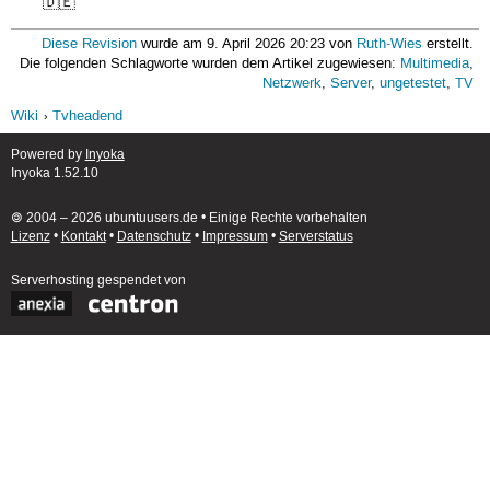
🇩🇪
Diese Revision
wurde am 9. April 2026 20:23 von
Ruth-Wies
erstellt.
Die folgenden Schlagworte wurden dem Artikel zugewiesen:
Multimedia
,
Netzwerk
,
Server
,
ungetestet
,
TV
Wiki
Tvheadend
Powered by
Inyoka
Inyoka 1.52.10
🄯 2004 – 2026 ubuntuusers.de • Einige Rechte vorbehalten
Lizenz
•
Kontakt
•
Datenschutz
•
Impressum
•
Serverstatus
Serverhosting
gespendet von