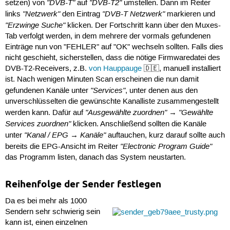
"DVB-T"
"DVB-T2"
setzen) von
auf
umstellen. Dann im Reiter
"Netzwerk"
"DVB-T Netzwerk"
links
den Eintrag
markieren und
"Erzwinge Suche"
klicken. Der Fortschritt kann über den Muxes-
Tab verfolgt werden, in dem mehrere der vormals gefundenen
Einträge nun von "FEHLER" auf "OK" wechseln sollten. Falls dies
nicht geschieht, sicherstellen, dass die nötige Firmwaredatei des
DVB-T2-Receivers, z.B.
von Hauppauge
🇩🇪, manuell installiert
ist. Nach wenigen Minuten Scan erscheinen die nun damit
"Services"
gefundenen Kanäle unter
, unter denen aus den
unverschlüsselten die gewünschte Kanalliste zusammengestellt
"Ausgewählte zuordnen"
"Gewählte
werden kann. Dafür auf
→
Services zuordnen"
klicken. Anschließend sollten die Kanäle
"Kanal / EPG → Kanäle"
unter
auftauchen, kurz darauf sollte auch
"Electronic Program Guide"
bereits die EPG-Ansicht im Reiter
das Programm listen, danach das System neustarten.
Reihenfolge der Sender festlegen
Da es bei mehr als 1000
Sendern sehr schwierig sein
kann ist, einen einzelnen