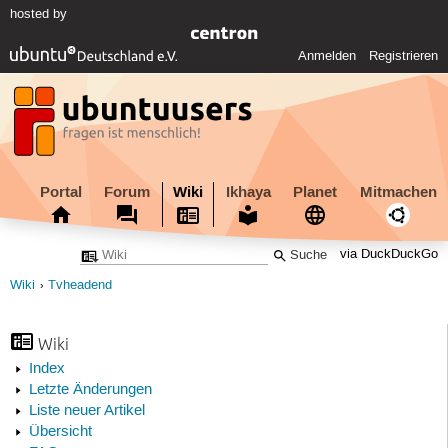
hosted by
Anmelden
Registrieren
Portal
Forum
Wiki
Ikhaya
Planet
Mitmachen
via DuckDuckGo
Wiki
Tvheadend
Wiki
Index
Letzte Änderungen
Liste neuer Artikel
Übersicht