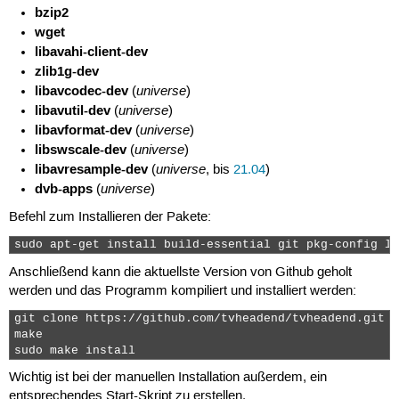
bzip2
wget
libavahi-client-dev
zlib1g-dev
libavcodec-dev
universe
(
)
libavutil-dev
universe
(
)
libavformat-dev
universe
(
)
libswscale-dev
universe
(
)
libavresample-dev
universe
(
, bis
21.04
)
dvb-apps
universe
(
)
Befehl zum Installieren der Pakete:
sudo apt-get install build-essential git pkg-config li
Anschließend kann die aktuellste Version von Github geholt
werden und das Programm kompiliert und installiert werden:
git clone https://github.com/tvheadend/tvheadend.git

make

sudo make install 
Wichtig ist bei der manuellen Installation außerdem, ein
entsprechendes Start-Skript zu erstellen.