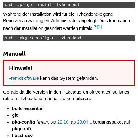
sudo apt-get install tvheadend 
Während der Installation wird für die Tvheadend-eigene
Benutzerverwaltung ein Administrator angelegt. Dies kann auch
[3]
[4]
nach der Installation geändert werden mittels
sudo dpkg-reconfigure tvheadend 
Manuell
Hinweis!
Fremdsoftware
kann das System gefährden.
Gerade da die Version in den Paketquellen oft veraltet ist, ist es
ratsam, Tvheadend manuell zu kompilieren.
build-essential
git
pkg-config
main
(
, bis
22.10
, ab
23.04
Übergangspaket auf
pkgconf
)
libssl-dev