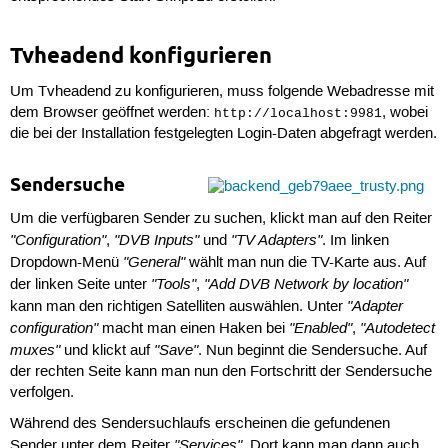
Tvheadend konfigurieren
Um Tvheadend zu konfigurieren, muss folgende Webadresse mit
dem Browser geöffnet werden:
, wobei
http://localhost:9981
die bei der Installation festgelegten Login-Daten abgefragt werden.
Sendersuche
Um die verfügbaren Sender zu suchen, klickt man auf den Reiter
"Configuration"
"DVB Inputs"
"TV Adapters"
,
und
. Im linken
"General"
Dropdown-Menü
wählt man nun die TV-Karte aus. Auf
"Tools"
"Add DVB Network by location"
der linken Seite unter
,
"Adapter
kann man den richtigen Satelliten auswählen. Unter
configuration"
"Enabled"
"Autodetect
macht man einen Haken bei
,
muxes"
"Save"
und klickt auf
. Nun beginnt die Sendersuche. Auf
der rechten Seite kann man nun den Fortschritt der Sendersuche
verfolgen.
Während des Sendersuchlaufs erscheinen die gefundenen
"Services"
Sender unter dem Reiter
. Dort kann man dann auch