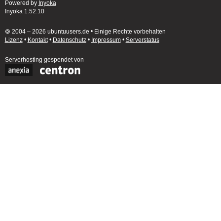
Powered by
Inyoka
Inyoka 1.52.10
🄯 2004 – 2026 ubuntuusers.de • Einige Rechte vorbehalten
Lizenz
•
Kontakt
•
Datenschutz
•
Impressum
•
Serverstatus
Serverhosting
gespendet von