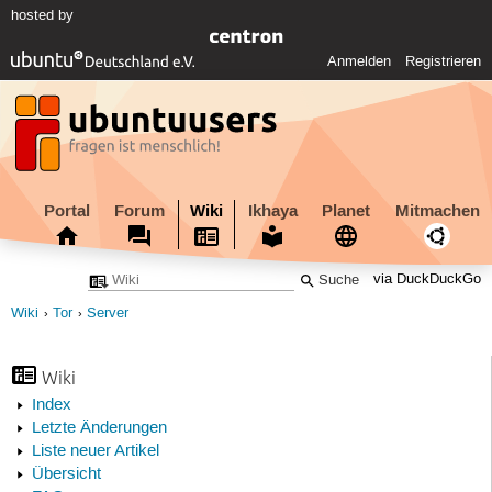
hosted by
Anmelden
Registrieren
Portal
Forum
Wiki
Ikhaya
Planet
Mitmachen
via DuckDuckGo
Wiki
Tor
Server
Wiki
Index
Letzte Änderungen
Liste neuer Artikel
Übersicht