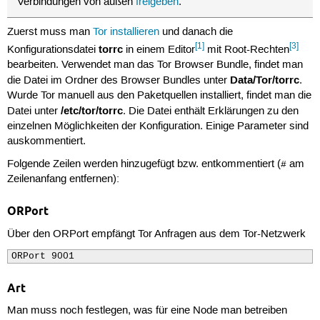
Verbindungen von außen
freigeben
.
Zuerst muss man
Tor installieren
und danach die
[1]
[3]
torrc
Konfigurationsdatei
in einem Editor
mit Root-Rechten
bearbeiten. Verwendet man das Tor Browser Bundle, findet man
Data/Tor/torrc
die Datei im Ordner des Browser Bundles unter
.
Wurde Tor manuell aus den Paketquellen installiert, findet man die
/etc/tor/torrc
Datei unter
. Die Datei enthält Erklärungen zu den
einzelnen Möglichkeiten der Konfiguration. Einige Parameter sind
auskommentiert.
Folgende Zeilen werden hinzugefügt bzw. entkommentiert (
am
#
Zeilenanfang entfernen):
ORPort
Über den ORPort empfängt Tor Anfragen aus dem Tor-Netzwerk
ORPort 9001
Art
Man muss noch festlegen, was für eine Node man betreiben