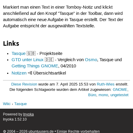
Markiert man einen Text in einer Tomboy-Notiz und klickt
anschließend auf den Knopf "Tasque" in der Toolbar, dann wird
automatisch eine neue Aufgabe in Tasque erstellt. Der Text der
Aufgabe entspricht der ausgewählten Textstelle.
Links
Tasque
🇬🇧 - Projektseite
GTD unter Linux
🇩🇪 - Vergleich von
Osmo
, Tasque und
Getting Things GNOME
, 04/2010
Notizen
Übersichtsartikel
Diese Revision
wurde am 7. April 2025 15:53 von
Ruth-Wies
erstellt.
Die folgenden Schlagworte wurden dem Artikel zugewiesen:
GNOME
,
Büro
,
mono
,
ungetestet
Wiki
Tasque
Powered by
Inyoka
Inyoka 1.52.10
🄯 2004 – 2026 ubuntuusers.de • Einige Rechte vorbehalten