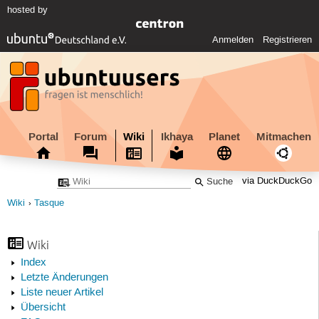
hosted by
Anmelden
Registrieren
Portal
Forum
Wiki
Ikhaya
Planet
Mitmachen
via DuckDuckGo
Wiki
Tasque
Wiki
Index
Letzte Änderungen
Liste neuer Artikel
Übersicht