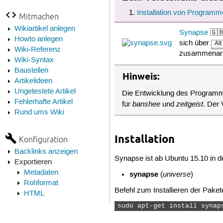
Installation von Programm
Mitmachen
Wikiartikel anlegen
Synapse
🇬🇧
Howto anlegen
sich über
Alt
Wiki-Referenz
zusammenarb
Wiki-Syntax
Baustellen
Hinweis:
Artikelideen
Ungetestete Artikel
Die Entwicklung des Programms 
Fehlerhafte Artikel
banshee
zeitgeist
für
und
. Der 
Rund ums Wiki
Installation
Konfiguration
Backlinks anzeigen
Synapse ist ab Ubuntu 15.10 in de
Exportieren
Metadaten
synapse
universe
(
)
Rohformat
Befehl zum Installieren der Paket
HTML
sudo apt-get install synap