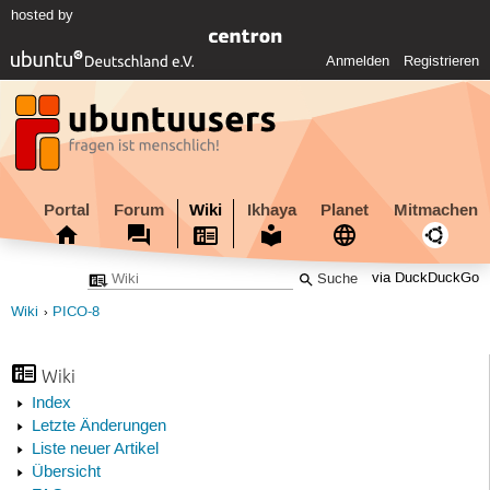
hosted by
Anmelden
Registrieren
Portal
Forum
Wiki
Ikhaya
Planet
Mitmachen
via DuckDuckGo
Wiki
PICO-8
Wiki
Index
Letzte Änderungen
Liste neuer Artikel
Übersicht