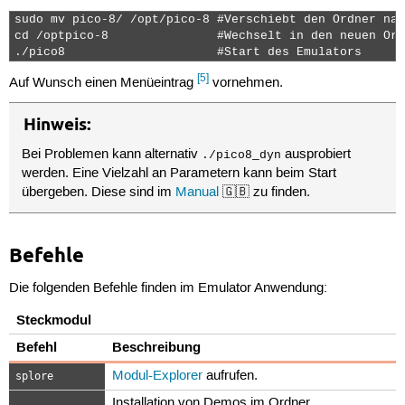
sudo mv pico-8/ /opt/pico-8 #Verschiebt den Ordner nac
cd /optpico-8               #Wechselt in den neuen Ord
./pico8                     #Start des Emulators 
[5]
Auf Wunsch einen Menüeintrag
vornehmen.
Hinweis:
Bei Problemen kann alternativ
ausprobiert
./pico8_dyn
werden. Eine Vielzahl an Parametern kann beim Start
übergeben. Diese sind im
Manual
🇬🇧 zu finden.
Befehle
Die folgenden Befehle finden im Emulator Anwendung:
Steckmodul
Befehl
Beschreibung
Modul-Explorer
aufrufen.
splore
Installation von Demos im Ordner