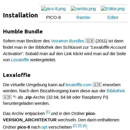
Installation
PICO-8
Rambo
Editor
Humble Bundle
Sofern man Besitzer des
Voxatron Bundles
🇬🇧 (2011) ist dann
"Lexaloffle Account
findet man in der Bibliothek den Schlüssel zur
Activation"
. Sobald man auf den Link klickt wird man auf die Seite
von
Lexaloffle
weitergeleitet.
Lexaloffle
Die virtuelle Umgebung kann auf
lexaloffle.com
🇬🇧 erworben
werden. Nach dem Bezahlvorgang kann diese aus der
Bibliothek
.zip
🇬🇧 ⮷ als
-Archiv (32-bit, 64-bit oder Raspberry Pi)
heruntergeladen werden.
[1]
pico-
Das Archiv entpacken
und in den Ordner
VERSION_ARCHITEKTUR
wechseln. Den darin enthaltenen
[2]
[3]
[4]
pico-8
Ordner
nach
opt
verschieben
: