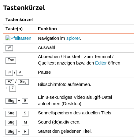
Tastenkürzel
Tastenkürzel
Taste(n)
Funktion
Navigation im
splorer
.
Auswahl
⏎
Abbrechen / Rückkehr zum Terminal /
Esc
Quelltext anzeigen bzw. den
Editor
öffnen
/
Pause
⏎
P
/
F7
Strg
Bildschirmfoto aufnehmen.
+
7
.gif
Ein 8-sekündiges Video als
-Datei
+
Strg
9
aufnehmen (Desktop).
+
Schnellspeichern des aktuellen Titels.
Strg
S
+
Sound (de)aktivieren.
Strg
M
+
Startet den geladenen Titel.
Strg
R