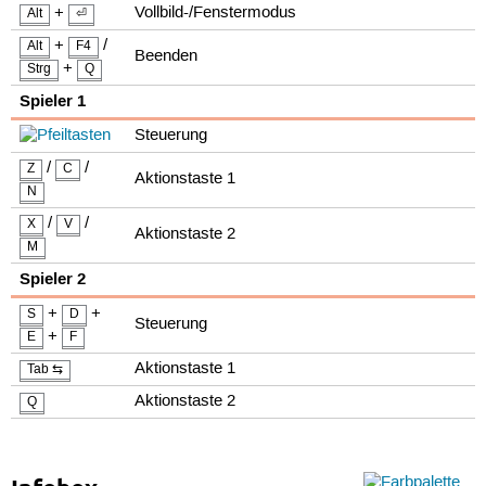
+
Vollbild-/Fenstermodus
Alt
⏎
+
/
Alt
F4
Beenden
+
Strg
Q
Spieler 1
Steuerung
/
/
Z
C
Aktionstaste 1
N
/
/
X
V
Aktionstaste 2
M
Spieler 2
+
+
S
D
Steuerung
+
E
F
Aktionstaste 1
Tab ⇆
Aktionstaste 2
Q