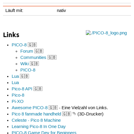
Läuft mit:
nativ
Links
PICO-8
🇬🇧
Forum
🇬🇧
Communities
🇬🇧
Wiki
🇬🇧
PICO-8
Lua
🇬🇧
Lua
Pico-8 API
🇬🇧
Pico-8
Pi-XO
Awesome PICO-8
🇬🇧 - Eine Vielzahl von Links.
Pico 8 fanmade handheld
🇬🇧 ⮷ (3D-Drucker)
Celeste - Pico 8 Machine
Learning Pico-8 In One Day
PICO-8 Game Dev for Beginners