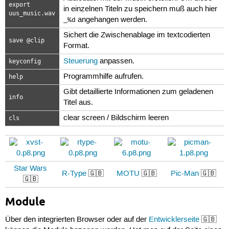
export
in einzelnen Titeln zu speichern muß auch hier
uus_music.wav
angehangen werden.
_%d
Sichert die Zwischenablage im textcodierten
save @clip
Format.
Steuerung
anpassen.
keyconfig
Programmhilfe aufrufen.
help
Gibt detaillierte Informationen zum geladenen
info
Titel aus.
clear screen / Bildschirm leeren
cls
Star Wars
R-Type
🇬🇧
MOTU
🇬🇧
Pic-Man
🇬🇧
🇬🇧
Module
Über den integrierten Browser oder auf der
Entwicklerseite
🇬🇧