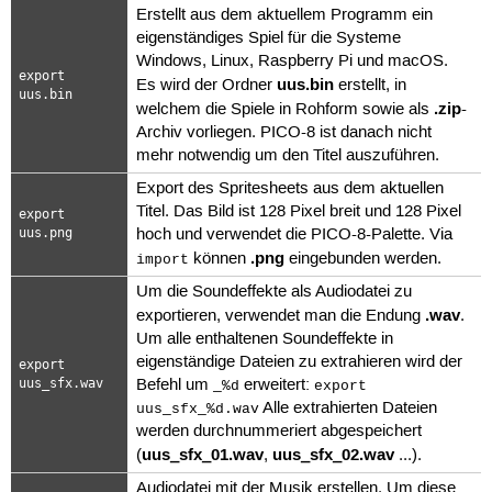
Erstellt aus dem aktuellem Programm ein
eigenständiges Spiel für die Systeme
Windows, Linux, Raspberry Pi und macOS.
export
uus.bin
Es wird der Ordner
erstellt, in
uus.bin
.zip
welchem die Spiele in Rohform sowie als
-
Archiv vorliegen. PICO-8 ist danach nicht
mehr notwendig um den Titel auszuführen.
Export des Spritesheets aus dem aktuellen
Titel. Das Bild ist 128 Pixel breit und 128 Pixel
export
uus.png
hoch und verwendet die PICO-8-Palette. Via
.png
können
eingebunden werden.
import
Um die Soundeffekte als Audiodatei zu
.wav
exportieren, verwendet man die Endung
.
Um alle enthaltenen Soundeffekte in
eigenständige Dateien zu extrahieren wird der
export
uus_sfx.wav
Befehl um
erweitert:
_%d
export
Alle extrahierten Dateien
uus_sfx_%d.wav
werden durchnummeriert abgespeichert
uus_sfx_01.wav
uus_sfx_02.wav
(
,
...).
Audiodatei mit der Musik erstellen. Um diese