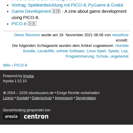
Vortrag: Spieleentwicklung mit PICO-8, PyGame & Godot
Game Development
🇬🇧 - A zine about game development
using PICO-8.
PICO-8
🇩🇪
Diese Revision
wurde am 18. November 2021 08:08 von
noisefloor
erstellt.
Die folgenden Schlagworte wurden dem Artikel zugewiesen:
Humble
Bundle
,
Lexaloffle
,
unfreie Software
,
Linux-Spiel
,
Spiele
,
Lua
,
Programmierung
,
Schule
,
ungetestet
Wiki
PICO-8
Powered by
Inyoka
Inyoka 1.52.10
🄯 2004 – 2026 ubuntuusers.de • Einige Rechte vorbehalten
Lizenz
•
Kontakt
•
Datenschutz
•
Impressum
•
Serverstatus
Serverhosting
gespendet von