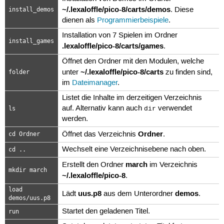
~/.lexaloffle/pico-8/carts/demos
. Diese
install_demos
dienen als
Programmierbeispiele
.
Installation von 7 Spielen im Ordner
install_games
.lexaloffle/pico-8/carts/games
.
Öffnet den Ordner mit den Modulen, welche
~/.lexaloffle/pico-8/carts
unter
zu finden sind,
folder
im
Dateimanager
.
Listet die Inhalte im derzeitigen Verzeichnis
auf. Alternativ kann auch
verwendet
ls
dir
werden.
Ordner
Öffnet das Verzeichnis
.
cd Ordner
Wechselt eine Verzeichnisebene nach oben.
cd ..
march
Erstellt den Ordner
im Verzeichnis
mkdir march
~/.lexaloffle/pico-8
.
load
uus.p8
demos
Lädt
aus dem Unterordner
.
demos/uus.p8
Startet den geladenen Titel.
run