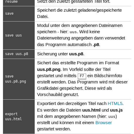
Setzt den zuletzt gestarteten Titel fort.
resume
Speichert die zuletzt geladene/gespeicherte
save
Datei.
Modul unter dem angegebenen Dateinamen
speichern - hier:
. Wird keine
uus
save uus
Dateierweiterung angegeben dann verwendet
.p8
das Programm automatisch
.
uus.p8
Sicherung unter
.
save uus.p8
Sichert das erstellte Programm im Format
uus.p8.png
. Im Vorfeld sollte der Titel
gestartet und mittels
ein Bildschirmfoto
F7
save
uus.p8.png
erstellt werden. Das Programm wird mit dieser
Grafikdatei gespeichert. Diese wird als
Vorschaubild genutzt.
Exportiert den derzeitigen Titel nach
HTML5
.
uus.html
uus.js
Es werden die Dateien
und
export
mit dem angegebenen Namen (hier:
)
uus
uus.html
erstellt und können mit einem
Browser
gestartet werden.