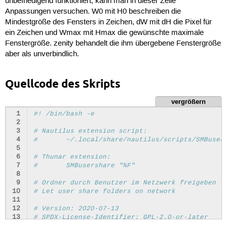
unbefriedigend funktioniert, kann man in dieser Zeile
Anpassungen versuchen. W0 mit H0 beschreiben die
Mindestgröße des Fensters in Zeichen, dW mit dH die Pixel für
ein Zeichen und Wmax mit Hmax die gewünschte maximale
Fenstergröße. zenity behandelt die ihm übergebene Fenstergröße
aber als unverbindlich.
Quellcode des Skripts
vergrößern
 1
#! /bin/bash -e
 2
 3
# Nautilus extension script:
 4
#	~/.local/share/nautilus/scripts/SMBuser
 5
 6
# Thunar extension:
 7
#	SMBusershare "%F"
 8
 9
# Ordner durch Benutzer im Netzwerk freigeben
10
# Let user share folders on network
11
12
# Version: 2020-07-13
13
# SPDX-License-Identifier: GPL-2.0-or-later
14
# © Copyright 2020 kB @ ubuntuusers.de