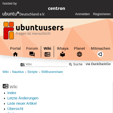
hosted by
Anmelden
Registrieren
Portal
Forum
Wiki
Ikhaya
Planet
Mitmachen
via DuckDuckGo
Wiki
Nautilus
Skripte
SMBusershare
Wiki
Index
Letzte Änderungen
Liste neuer Artikel
Übersicht