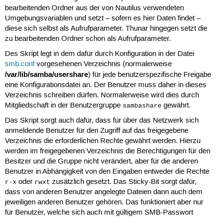
bearbeitenden Ordner aus der von Nautilus verwendeten
Umgebungsvariablen und setzt – sofern es hier Daten findet –
diese sich selbst als Aufrufparameter. Thunar hingegen setzt die
zu bearbeitenden Ordner schon als Aufrufparameter.
Des Skript legt in dem dafür durch Konfiguration in der Datei
smb.conf
vorgesehenen Verzeichnis (normalerweise
/var/lib/samba/usershare
) für jede benutzerspezifische Freigabe
eine Konfigurationsdatei an. Der Benutzer muss daher in dieses
Verzeichnis schreiben dürfen. Normalerweise wird dies durch
Mitgliedschaft in der Benutzergruppe
gewährt.
sambashare
Das Skript sorgt auch dafür, dass für über das Netzwerk sich
anmeldende Benutzer für den Zugriff auf das freigegebene
Verzeichnis die erforderlichen Rechte gewährt werden. Hierzu
werden im freigegebenen Verzeichnis die Berechtigungen für den
Besitzer und die Gruppe nicht verändert, aber für die anderen
Benutzer in Abhängigkeit von den Eingaben entweder die Rechte
oder
zusätzlich gesetzt. Das Sticky-Bit sorgt dafür,
r-x
rwxt
dass von anderen Benutzer angelegte Dateien dann auch dem
jeweiligen anderen Benutzer gehören. Das funktioniert aber nur
für Benutzer, welche sich auch mit gültigem SMB-Passwort