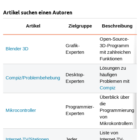
Artikel suchen einen Autoren
Artikel
Zielgruppe
Beschreibung
Open-Source-
Grafik-
3D-Programm
Blender 3D
Experten
mit zahlreichen
Funktionen
Lösungen zu
Desktop-
häufigen
Compiz/Problembehebung
Experten
Problemen mit
Compiz
Überblick über
die
Programmier-
Mikrocontroller
Programmierung
Experten
von
Mikrokontrollern
Liste von
Internet-TV/Stationen
Jeder
Internet-TV-