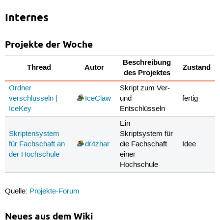
Internes
Projekte der Woche
Beschreibung
Thread
Autor
Zustand
des Projektes
Ordner
Skript zum Ver-
verschlüsseln |
IceClaw
und
fertig
IceKey
Entschlüsseln
Ein
Skriptensystem
Skriptsystem für
für Fachschaft an
dr4zhar
die Fachschaft
Idee
der Hochschule
einer
Hochschule
Quelle:
Projekte-Forum
Neues aus dem Wiki