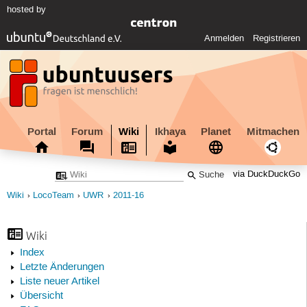
hosted by
Anmelden
Registrieren
Portal
Forum
Wiki
Ikhaya
Planet
Mitmachen
via DuckDuckGo
Wiki
LocoTeam
UWR
2011-16
Wiki
Index
Letzte Änderungen
Liste neuer Artikel
Übersicht