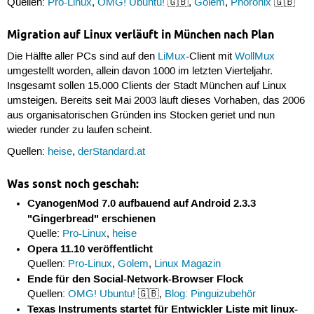
Quellen:
Pro-Linux
,
OMG! Ubuntu!
🇬🇧,
Golem
,
Phoronix
🇬🇧
Migration auf Linux verläuft in München nach Plan
Die Hälfte aller PCs sind auf den
LiMux
-Client mit
WollMux
umgestellt worden, allein davon 1000 im letzten Vierteljahr.
Insgesamt sollen 15.000 Clients der Stadt München auf Linux
umsteigen. Bereits seit Mai 2003 läuft dieses Vorhaben, das 2006
aus organisatorischen Gründen ins Stocken geriet und nun
wieder runder zu laufen scheint.
Quellen:
heise
,
derStandard.at
Was sonst noch geschah:
CyanogenMod 7.0 aufbauend auf Android 2.3.3
"Gingerbread" erschienen
Quelle:
Pro-Linux
,
heise
Opera 11.10 veröffentlicht
Quellen:
Pro-Linux
,
Golem
,
Linux Magazin
Ende für den Social-Network-Browser Flock
Quellen:
OMG! Ubuntu!
🇬🇧,
Blog: Pinguizubehör
Texas Instruments startet für Entwickler Liste mit linux-