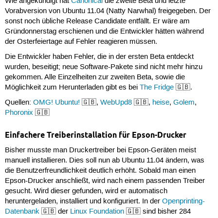
Wie angekündigt hat
Canonical
die zweite Beta und letzte
Vorabversion von Ubuntu 11.04 (Natty Narwhal) freigegeben. Der
sonst noch übliche Release Candidate entfällt. Er wäre am
Gründonnerstag erschienen und die Entwickler hätten während
der Osterfeiertage auf Fehler reagieren müssen.
Die Entwickler haben Fehler, die in der ersten Beta entdeckt
wurden, beseitigt; neue Software-Pakete sind nicht mehr hinzu
gekommen. Alle Einzelheiten zur zweiten Beta, sowie die
Möglichkeit zum Herunterladen gibt es bei
The Fridge
🇬🇧.
Quellen:
OMG! Ubuntu!
🇬🇧,
WebUpd8
🇬🇧,
heise
,
Golem
,
Phoronix
🇬🇧
Einfachere Treiberinstallation für Epson-Drucker
Bisher musste man Druckertreiber bei Epson-Geräten meist
manuell installieren. Dies soll nun ab Ubuntu 11.04 ändern, was
die Benutzerfreundlichkeit deutlich erhöht. Sobald man einen
Epson-Drucker anschließt, wird nach einem passenden Treiber
gesucht. Wird dieser gefunden, wird er automatisch
heruntergeladen, installiert und konfiguriert. In der
Openprinting-
Datenbank
🇬🇧 der
Linux Foundation
🇬🇧 sind bisher 284