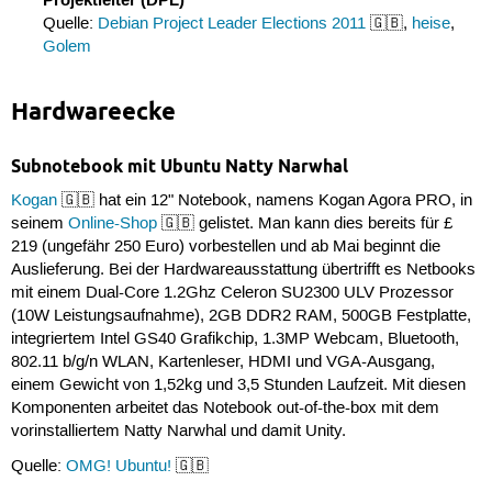
Projektleiter (DPL)
Quelle:
Debian Project Leader Elections 2011
🇬🇧,
heise
,
Golem
Hardwareecke
Subnotebook mit Ubuntu Natty Narwhal
Kogan
🇬🇧 hat ein 12" Notebook, namens Kogan Agora PRO, in
seinem
Online-Shop
🇬🇧 gelistet. Man kann dies bereits für £
219 (ungefähr 250 Euro) vorbestellen und ab Mai beginnt die
Auslieferung. Bei der Hardwareausstattung übertrifft es Netbooks
mit einem Dual-Core 1.2Ghz Celeron SU2300 ULV Prozessor
(10W Leistungsaufnahme), 2GB DDR2 RAM, 500GB Festplatte,
integriertem Intel GS40 Grafikchip, 1.3MP Webcam, Bluetooth,
802.11 b/g/n WLAN, Kartenleser, HDMI und VGA-Ausgang,
einem Gewicht von 1,52kg und 3,5 Stunden Laufzeit. Mit diesen
Komponenten arbeitet das Notebook out-of-the-box mit dem
vorinstalliertem Natty Narwhal und damit Unity.
Quelle:
OMG! Ubuntu!
🇬🇧