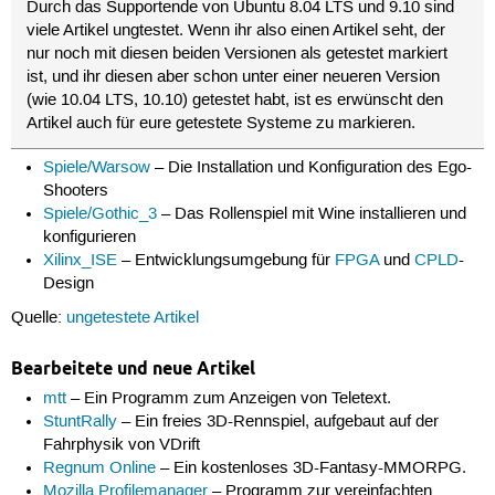
Durch das Supportende von Ubuntu 8.04 LTS und 9.10 sind
viele Artikel ungtestet. Wenn ihr also einen Artikel seht, der
nur noch mit diesen beiden Versionen als getestet markiert
ist, und ihr diesen aber schon unter einer neueren Version
(wie 10.04 LTS, 10.10) getestet habt, ist es erwünscht den
Artikel auch für eure getestete Systeme zu markieren.
Spiele/Warsow
– Die Installation und Konfiguration des Ego-
Shooters
Spiele/Gothic_3
– Das Rollenspiel mit Wine installieren und
konfigurieren
Xilinx_ISE
– Entwicklungsumgebung für
FPGA
und
CPLD
-
Design
Quelle:
ungetestete Artikel
Bearbeitete und neue Artikel
mtt
– Ein Programm zum Anzeigen von Teletext.
StuntRally
– Ein freies 3D-Rennspiel, aufgebaut auf der
Fahrphysik von VDrift
Regnum Online
– Ein kostenloses 3D-Fantasy-MMORPG.
Mozilla Profilemanager
– Programm zur vereinfachten