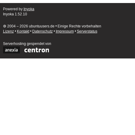
Powered by
Inyoka
Inyoka 1.52.10
🄯 2004 – 2026 ubuntuusers.de • Einige Rechte vorbehalten
Lizenz
•
Kontakt
•
Datenschutz
•
Impressum
•
Serverstatus
Serverhosting
gespendet von