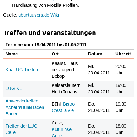
Handhabung von Mozilla-Profilen.
Quelle:
ubuntuusers.de Wiki
Treffen und Veranstaltungen
Termine vom 19.04.2011 bis 01.05.2011
Name
Ort
Datum
Uhrzeit
Kaarst, Haus
Mi,
20:00
KaaLUG Treffen
der Jugend
20.04.2011
Uhr
Bebop
Kaiserslautern,
Mi,
19:00
LUG KL
Hofbräuhaus
20.04.2011
Uhr
Anwendertreffen
Bühl,
Bistro
Do,
19:30
Achern/Bühl/Baden-
C’est la vie
21.04.2011
Uhr
Baden
Celle,
Treffen der LUG
Do,
18:00
Kulturinsel
Celle
21.04.2011
Uhr
Celle