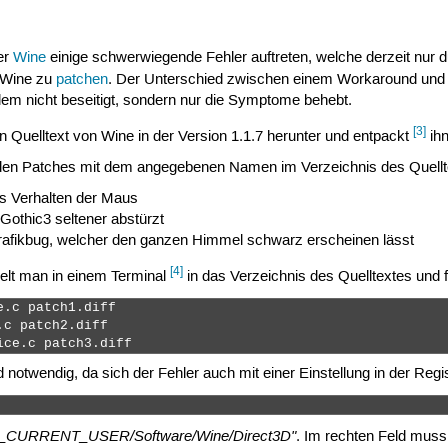
er
Wine
einige schwerwiegende Fehler auftreten, welche derzeit nur d
g Wine zu
patchen
. Der Unterschied zwischen einem Workaround un
em nicht beseitigt, sondern nur die Symptome behebt.
[3]
 Quelltext von Wine in der Version 1.1.7 herunter und entpackt
ihn
den Patches mit dem angegebenen Namen im Verzeichnis des Quellt
s Verhalten der Maus
Gothic3 seltener abstürzt
afikbug, welcher den ganzen Himmel schwarz erscheinen lässt
[4]
lt man in einem Terminal
in das Verzeichnis des Quelltextes und f
.c patch1.diff

c patch2.diff

ice.c patch3.diff 
nd notwendig, da sich der Fehler auch mit einer Einstellung in der R
_CURRENT_USER/Software/Wine/Direct3D"
. Im rechten Feld muss