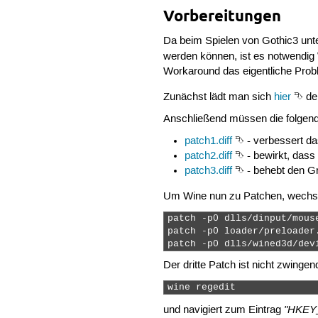
Vorbereitungen
Da beim Spielen von Gothic3 unt
werden können, ist es notwendi
Workaround das eigentliche Probl
Zunächst lädt man sich
hier
⮷ den
Anschließend müssen die folgen
patch1.diff
⮷ - verbessert da
patch2.diff
⮷ - bewirkt, dass 
patch3.diff
⮷ - behebt den Gr
Um Wine nun zu Patchen, wechse
patch -p0 dlls/dinput/mouse
patch -p0 loader/preloader.
patch -p0 dlls/wined3d/dev
Der dritte Patch ist nicht zwinge
wine regedit 
"HKEY
und navigiert zum Eintrag