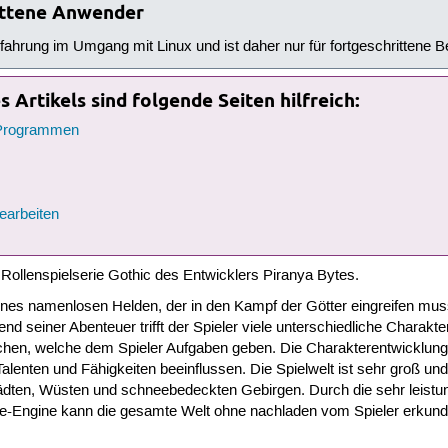
rittene Anwender
rfahrung im Umgang mit Linux und ist daher nur für fortgeschrittene 
 Artikels sind folgende Seiten hilfreich:
-Programmen
earbeiten
er Rollenspielserie Gothic des Entwicklers Piranya Bytes.
e eines namenlosen Helden, der in den Kampf der Götter eingreifen mu
d seiner Abenteuer trifft der Spieler viele unterschiedliche Charakte
hen, welche dem Spieler Aufgaben geben. Die Charakterentwicklung
alenten und Fähigkeiten beeinflussen. Die Spielwelt ist sehr groß un
ädten, Wüsten und schneebedeckten Gebirgen. Durch die sehr leistung
e-Engine kann die gesamte Welt ohne nachladen vom Spieler erkund