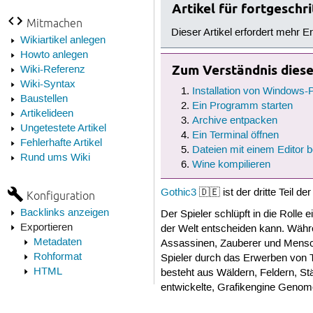
Artikel für fortgesch
Mitmachen
Dieser Artikel erfordert mehr E
Wikiartikel anlegen
Howto anlegen
Zum Verständnis dieses
Wiki-Referenz
Wiki-Syntax
Installation von Windows
Baustellen
Ein Programm starten
Artikelideen
Archive entpacken
Ungetestete Artikel
Ein Terminal öffnen
Fehlerhafte Artikel
Dateien mit einem Editor b
Rund ums Wiki
Wine kompilieren
Gothic3
🇩🇪 ist der dritte Teil d
Konfiguration
Backlinks anzeigen
Der Spieler schlüpft in die Roll
Exportieren
der Welt entscheiden kann. Währen
Metadaten
Assassinen, Zauberer und Mensc
Rohformat
Spieler durch das Erwerben von T
HTML
besteht aus Wäldern, Feldern, St
entwickelte, Grafikengine Genom