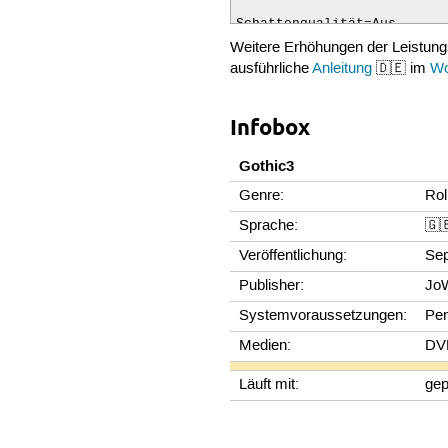
Schattenqualität=Aus

PostProcessing=Aus
Weitere Erhöhungen der Leistun
ausführliche
Anleitung
🇩🇪 im
Wo
Infobox
Gothic3
Genre:
Rol
Sprache:
🇬
Veröffentlichung:
Se
Publisher:
Jo
Systemvoraussetzungen:
Pen
Medien:
DV
Läuft mit:
ge