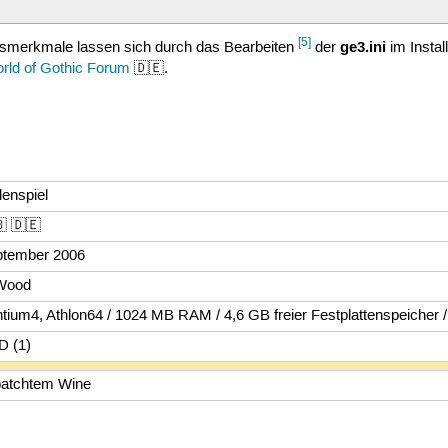
[5]
ge3.ini
gsmerkmale lassen sich durch das Bearbeiten
der
im Instal
rld of Gothic Forum
🇩🇪.
lenspiel
 🇩🇪
ptember 2006
Wood
tium4, Athlon64 / 1024 MB RAM / 4,6 GB freier Festplattenspeiche
D (1)
patchtem Wine