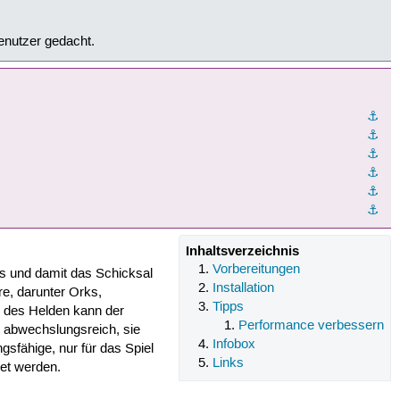
Benutzer gedacht.
⚓︎
⚓︎
⚓︎
⚓︎
⚓︎
⚓︎
Inhaltsverzeichnis
Vorbereitungen
ss und damit das Schicksal
Installation
re, darunter Orks,
Tipps
 des Helden kann der
Performance verbessern
d abwechslungsreich, sie
Infobox
sfähige, nur für das Spiel
Links
et werden.