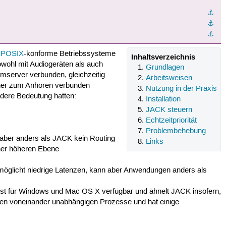
⚓︎
⚓︎
⚓︎
r
POSIX
-konforme Betriebssysteme
Inhaltsverzeichnis
ohl mit Audiogeräten als auch
Grundlagen
mserver verbunden, gleichzeitig
Arbeitsweisen
her zum Anhören verbunden
Nutzung in der Praxis
ndere Bedeutung hatten:
Installation
JACK steuern
Echtzeitpriorität
Problembehebung
 aber anders als JACK kein Routing
Links
ner höheren Ebene
öglicht niedrige Latenzen, kann aber Anwendungen anders als
ist für Windows und Mac OS X verfügbar und ähnelt JACK insofern,
men voneinander unabhängigen Prozesse und hat einige