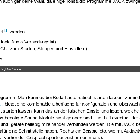
 auch gar keine Wahl, da einige Tonstudio-Programme JACK zwinge
[1]
ert
werden:
 Jack-Audio-Verbindungskit)
e GUI zum Starten, Stoppen und Einstellen )
e:
 qjackctl 
ramm. Man kann es bei Bedarf automatisch starten lassen, zumindes
tl
bietet eine komfortable Oberfläche für Konfiguration und Überwa
ht starten lassen, kann das an der falschen Einstellung liegen, welch
s benötigte Sound-Module nicht geladen sind. Hier hilft eventuell de
und -geräte beliebig miteinander verbunden werden. Die mit JACK b
afür eine Schnittstelle haben. Rechts ein Beispielfoto, wie mit Audac
r vorher der Gesprächspartner zustimmen muss).