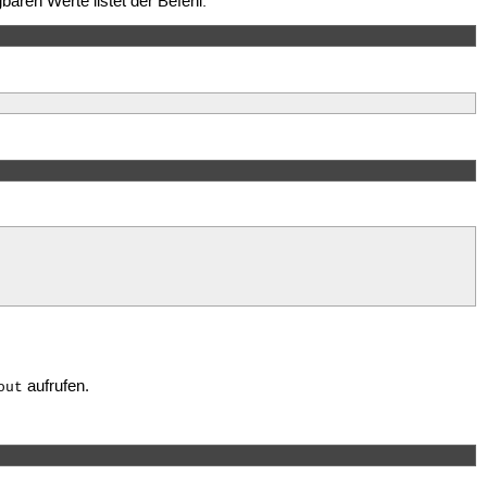
aren Werte listet der Befehl:
aufrufen.
out