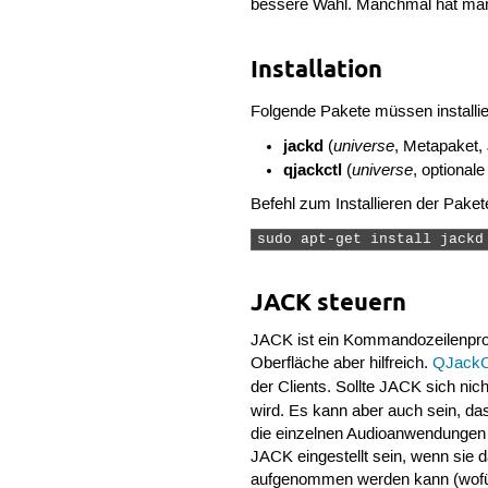
bessere Wahl. Manchmal hat man
Installation
Folgende Pakete müssen installi
jackd
universe
(
, Metapaket,
qjackctl
universe
(
, optional
Befehl zum Installieren der Paket
sudo apt-get install jackd
JACK steuern
JACK ist ein Kommandozeilenprog
Oberfläche aber hilfreich.
QJackC
der Clients. Sollte JACK sich nic
wird. Es kann aber auch sein, das
die einzelnen Audioanwendungen 
JACK eingestellt sein, wenn sie d
aufgenommen werden kann (wofü