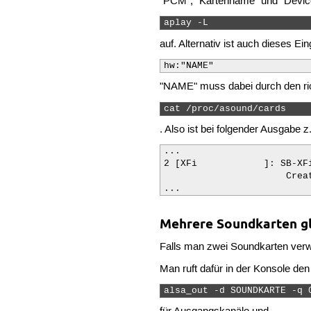
"PCM", "Kartenname" und "Device"
aplay -L 
auf. Alternativ ist auch dieses E
hw:"NAME"
"NAME" muss dabei durch den rich
cat /proc/asound/cards 
. Also ist bei folgender Ausgabe 
...

2 [XFi            ]: SB-XFi
                      Creat
...
Mehrere Soundkarten gl
Falls man zwei Soundkarten ve
Man ruft dafür in der Konsole den
alsa_out -d SOUNDKARTE -q 