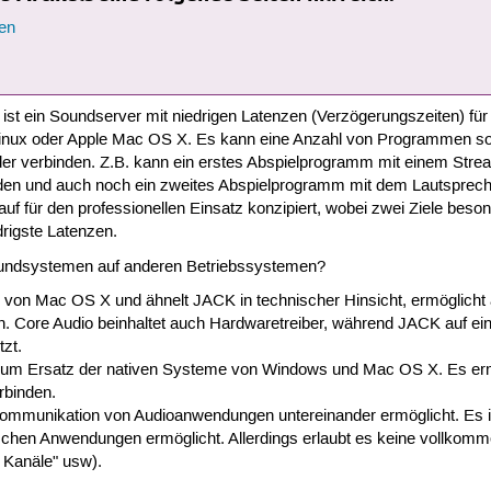
en
ist ein Soundserver mit niedrigen Latenzen (Verzögerungszeiten) fü
nux oder Apple Mac OS X. Es kann eine Anzahl von Programmen sow
der verbinden. Z.B. kann ein erstes Abspielprogramm mit einem Strea
en und auch noch ein zweites Abspielprogramm mit dem Lautsprec
 für den professionellen Einsatz konzipiert, wobei zwei Ziele beso
drigste Latenzen.
undsystemen auf anderen Betriebssystemen?
 von Mac OS X und ähnelt JACK in technischer Hinsicht, ermöglicht
 Core Audio beinhaltet auch Hardwaretreiber, während JACK auf ei
zt.
 zum Ersatz der nativen Systeme von Windows und Mac OS X. Es erm
rbinden.
 Kommunikation von Audioanwendungen untereinander ermöglicht. Es 
ischen Anwendungen ermöglicht. Allerdings erlaubt es keine vollkom
 Kanäle" usw).