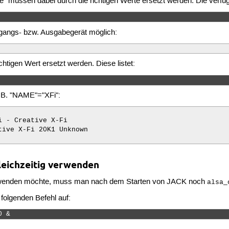
 müssen dabei durch die richtigen Werte ersetzt werden. Die verfügb
ingangs- bzw. Ausgabegerät möglich:
tigen Wert ersetzt werden. Diese listet:
z.B. "NAME"="XFi":
 - Creative X-Fi

ive X-Fi 20K1 Unknown

eichzeitig verwenden
rwenden möchte, muss man nach dem Starten von JACK noch
alsa_
 folgenden Befehl auf:
0 & 