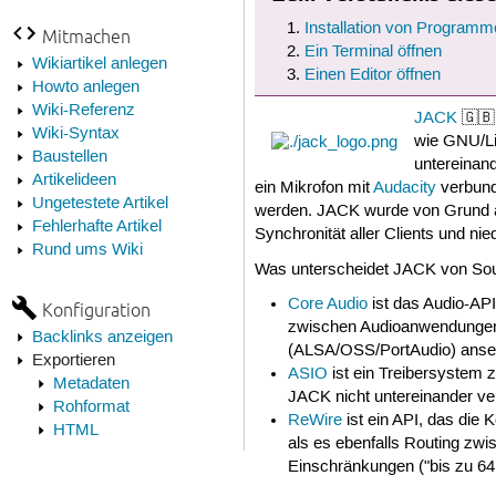
Installation von Programm
Mitmachen
Ein Terminal öffnen
Wikiartikel anlegen
Einen Editor öffnen
Howto anlegen
Wiki-Referenz
JACK
🇬🇧 
Wiki-Syntax
wie GNU/Li
Baustellen
untereinan
Artikelideen
ein Mikrofon mit
Audacity
verbund
Ungetestete Artikel
werden. JACK wurde von Grund auf
Fehlerhafte Artikel
Synchronität aller Clients und nie
Rund ums Wiki
Was unterscheidet JACK von So
Core Audio
ist das Audio-API
Konfiguration
zwischen Audioanwendungen.
Backlinks anzeigen
(ALSA/OSS/PortAudio) anset
Exportieren
ASIO
ist ein Treibersystem
Metadaten
JACK nicht untereinander ve
Rohformat
ReWire
ist ein API, das die
HTML
als es ebenfalls Routing zw
Einschränkungen ("bis zu 64