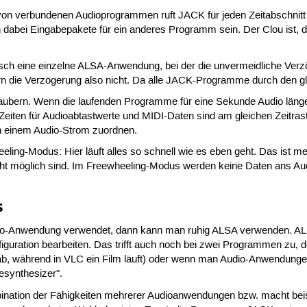
n verbundenen Audioprogrammen ruft JACK für jeden Zeitabschnitt a
abei Eingabepakete für ein anderes Programm sein. Der Clou ist, 
isch eine einzelne ALSA-Anwendung, bei der die unvermeidliche Ve
die Verzögerung also nicht. Da alle JACK-Programme durch den glei
zaubern. Wenn die laufenden Programme für eine Sekunde Audio länge
 Zeiten für Audioabtastwerte und MIDI-Daten sind am gleichen Zeitras
n einem Audio-Strom zuordnen.
eling-Modus: Hier läuft alles so schnell wie es eben geht. Das ist me
icht möglich sind. Im Freewheeling-Modus werden keine Daten ans Au
s
io-Anwendung verwendet, dann kann man ruhig ALSA verwenden. ALSA
iguration bearbeiten. Das trifft auch noch bei zwei Programmen zu
 ab, während in VLC ein Film läuft) oder wenn man Audio-Anwendunge
esynthesizer".
ation der Fähigkeiten mehrerer Audioanwendungen bzw. macht beispi