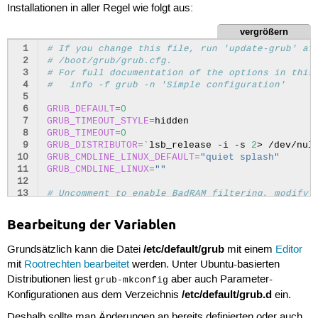
Installationen in aller Regel wie folgt aus:
vergrößern
 1
# If you change this file, run 'update-grub' af
 2
# /boot/grub/grub.cfg.
 3
# For full documentation of the options in this
 4
#   info -f grub -n 'Simple configuration'
 5
 6
GRUB_DEFAULT
=
0
 7
GRUB_TIMEOUT_STYLE
=
 8
GRUB_TIMEOUT
=
0
 9
GRUB_DISTRIBUTOR
=
`
lsb_release
-i
-s
2
>
/dev/nul
10
GRUB_CMDLINE_LINUX_DEFAULT
=
"quiet splash"
11
GRUB_CMDLINE_LINUX
=
""
12
13
# Uncomment to enable BadRAM filtering, modify 
14
# This works with Linux (no patch required) and
15
# the memory map information from GRUB (GNU Mac
Bearbeitung der Variablen
16
#GRUB_BADRAM="0x01234567,0xfefefefe,0x89abcdef,
17
/etc/default/grub
Grundsätzlich kann die Datei
mit einem
Editor
18
# Uncomment to disable graphical terminal (grub
mit
Rootrechten bearbeitet
werden. Unter Ubuntu-basierten
19
#GRUB_TERMINAL=console
Distributionen liest
aber auch Parameter-
20
grub-mkconfig
21
# The resolution used on graphical terminal
/etc/default/grub.d
Konfigurationen aus dem Verzeichnis
ein.
22
# note that you can use only modes which your g
23
# you can see them in real GRUB with the comman
Deshalb sollte man Änderungen an bereits definierten oder auch