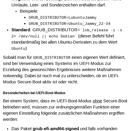
Umlaute, Leer- und Sonderzeichen enthalten darf.
Beispiele:
GRUB_DISTRIBUTOR=LubuntuJammy
GRUB_DISTRIBUTOR=Ubuntu_Jammy_22-04
Standard
: GRUB_DISTRIBUTOR=
`lsb_release -i -s
(dieser Befehl führt
2> /dev/null || echo Debian`
standardmäßig bei allen Ubuntu-Derivaten zu dem Wert
)
Ubuntu
Sobald man für
einen eigenen Wert definiert,
GRUB_DISTRIBUTOR
sind bei Verwendung eines Systems im UEFI-Modus zur
Erzielung des gewünschten Ergebnisses weitere Maßnahmen
notwendig. Dabei ist noch mal zu unterscheiden, ob im UEFI-
Modus Secure-Boot aktiv ist oder nicht:
Besonderheiten bei UEFI-Boot-Modus
Bei einem System, dass im UEFI-Boot-Modus
ohne
Secure-Boot
betrieben wird, müssen zur ordnungsgemäßen Funktion einer
eigenen Einstellung folgende zusätzlichen Maßnahmen ergriffen
werden:
grub-efi-amd64-signed
Das Paket
und falls vorhanden