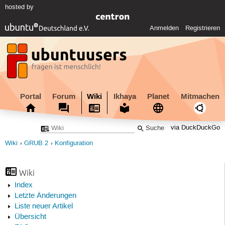
hosted by
Anmelden
Registrieren
Portal
Forum
Wiki
Ikhaya
Planet
Mitmachen
via DuckDuckGo
Wiki
GRUB 2
Konfiguration
Wiki
Index
Letzte Änderungen
Liste neuer Artikel
Übersicht