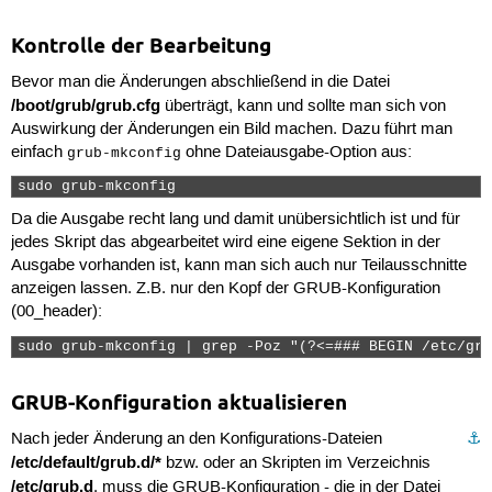
Kontrolle der Bearbeitung
Bevor man die Änderungen abschließend in die Datei
/boot/grub/grub.cfg
überträgt, kann und sollte man sich von
Auswirkung der Änderungen ein Bild machen. Dazu führt man
einfach
ohne Dateiausgabe-Option aus:
grub-mkconfig
sudo grub-mkconfig 
Da die Ausgabe recht lang und damit unübersichtlich ist und für
jedes Skript das abgearbeitet wird eine eigene Sektion in der
Ausgabe vorhanden ist, kann man sich auch nur Teilausschnitte
anzeigen lassen. Z.B. nur den Kopf der GRUB-Konfiguration
(00_header):
sudo grub-mkconfig | grep -Poz "(?<=### BEGIN /etc/gru
GRUB-Konfiguration aktualisieren
Nach jeder Änderung an den Konfigurations-Dateien
⚓︎
/etc/default/grub.d/*
bzw. oder an Skripten im Verzeichnis
/etc/grub.d
, muss die GRUB-Konfiguration - die in der Datei