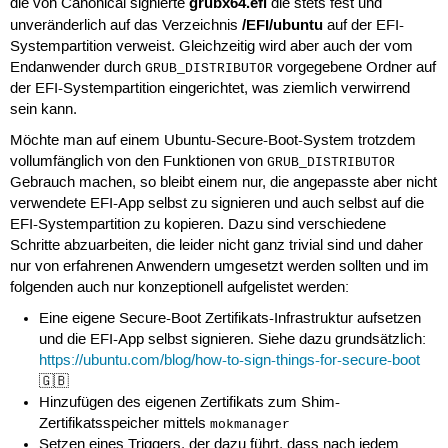
grubx64.efi
die von Canonical signierte
die stets fest und
/EFI/ubuntu
unveränderlich auf das Verzeichnis
auf der EFI-
Systempartition verweist. Gleichzeitig wird aber auch der vom
Endanwender durch
vorgegebene Ordner auf
GRUB_DISTRIBUTOR
der EFI-Systempartition eingerichtet, was ziemlich verwirrend
sein kann.
Möchte man auf einem Ubuntu-Secure-Boot-System trotzdem
vollumfänglich von den Funktionen von
GRUB_DISTRIBUTOR
Gebrauch machen, so bleibt einem nur, die angepasste aber nicht
verwendete EFI-App selbst zu signieren und auch selbst auf die
EFI-Systempartition zu kopieren. Dazu sind verschiedene
Schritte abzuarbeiten, die leider nicht ganz trivial sind und daher
nur von erfahrenen Anwendern umgesetzt werden sollten und im
folgenden auch nur konzeptionell aufgelistet werden:
Eine eigene Secure-Boot Zertifikats-Infrastruktur aufsetzen
und die EFI-App selbst signieren. Siehe dazu grundsätzlich:
https://ubuntu.com/blog/how-to-sign-things-for-secure-boot
🇬🇧
Hinzufügen des eigenen Zertifikats zum Shim-
Zertifikatsspeicher mittels
mokmanager
Setzen eines Triggers, der dazu führt, dass nach jedem