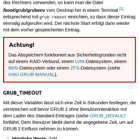
des Rechners verwenden, so kann man die Datei
[1]
/boot/grub/grubenv
vom Desktop her in einem Terminal
entsprechend mit
einrichten, so dass dieser Eintrag
grub-reboot
einmalig aufgerufen wird. Der nächste Start erfolgt dann wieder
mit dem vorher gespeicherten Eintrag.
Achtung!
Das Abspeichern funktioniert aus Sicherheitsgründen nicht
auf einem RAID-Verbund, einem
LVM
-Dateisystem, einem
Btrfs
-Dateisystem oder einem
ZFS
-Dateisystem (siehe
GNU GRUB MANUAL
).
GRUB_TIMEOUT
Mit dieser Variablen lässt sich eine Zeit in Sekunden festlegen, die
verstreichen soll bevor GRUB 2 ohne Benutzerinteraktion mit
dem Laden des Standard-Eintrages (siehe
GRUB_DEFAULT
fortfährt. Dem Benutzer bleibt damit die angegebene Zeit, um auf
GRUB 2 Einfluss nehmen zu können.
Mögliche Werte
: Zahl