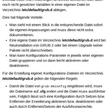
24
#GRUB_GFXMODE=640x480
noch nicht gesetzten Variablen in einer eigenen Datei im
25
/etc/default/grub.d
Verzeichnis
ablegen.
26
# Uncomment if you don't want GRUB to pass "roo
27
#GRUB_DISABLE_LINUX_UUID=true
Dies hat folgende Vorteile:
28
29
# Uncomment to disable generation of recovery m
Man sieht mit einem Blick in die entsprechende Datei sofort
30
#GRUB_DISABLE_RECOVERY="true"
die eigenen Anpassungen und muss diese nicht extra
31
dokumentieren.
32
# Uncomment to get a beep at grub start
/etc/default/grub.d
33
#GRUB_INIT_TUNE="480 440 1"
Eine eigene Datei im Verzeichnis
wird bei
Neuinstallation von GRUB 2 oder bei einem Upgrade seiner
Pakete nicht überschrieben.
Man kann Konfigurations-Parameter in jeweils einer eigenen
Datei gruppieren und so dann leicht aktivieren oder
deaktivieren.
Für die Erstellung eigener Konfigurations-Dateien im Verzeichnis
/etc/default/grub.d
gelten die folgenden Regeln:
Damit die Datei von
eingelesen wird, muss
grub-mkconfig
.cfg
der Dateiname auf
enden und die Datei muss ausführbar
sein. Folglich lässt sich eine Konfiguration durch Setzen bzw.
Entfernen der Erweiterung aktivieren bzw. deaktivieren oder
auch durch Entfernen/Setzen der Ausführungsrechte.