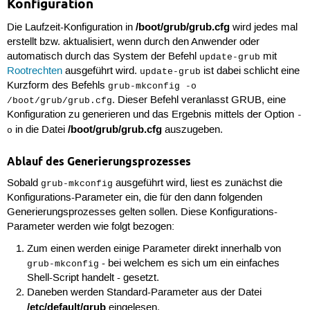
Konfiguration
/boot/grub/grub.cfg
Die Laufzeit-Konfiguration in
wird jedes mal
erstellt bzw. aktualisiert, wenn durch den Anwender oder
automatisch durch das System der Befehl
mit
update-grub
Rootrechten
ausgeführt wird.
ist dabei schlicht eine
update-grub
Kurzform des Befehls
grub-mkconfig -o
. Dieser Befehl veranlasst GRUB, eine
/boot/grub/grub.cfg
Konfiguration zu generieren und das Ergebnis mittels der Option
-
/boot/grub/grub.cfg
in die Datei
auszugeben.
o
Ablauf des Generierungsprozesses
Sobald
ausgeführt wird, liest es zunächst die
grub-mkconfig
Konfigurations-Parameter ein, die für den dann folgenden
Generierungsprozesses gelten sollen. Diese Konfigurations-
Parameter werden wie folgt bezogen:
Zum einen werden einige Parameter direkt innerhalb von
- bei welchem es sich um ein einfaches
grub-mkconfig
Shell-Script handelt - gesetzt.
Daneben werden Standard-Parameter aus der Datei
/etc/default/grub
eingelesen.