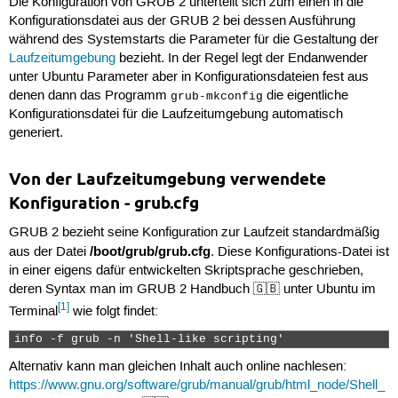
Die Konfiguration von GRUB 2 unterteilt sich zum einen in die
Konfigurationsdatei aus der GRUB 2 bei dessen Ausführung
während des Systemstarts die Parameter für die Gestaltung der
Laufzeitumgebung
bezieht. In der Regel legt der Endanwender
unter Ubuntu Parameter aber in Konfigurationsdateien fest aus
denen dann das Programm
die eigentliche
grub-mkconfig
Konfigurationsdatei für die Laufzeitumgebung automatisch
generiert.
Von der Laufzeitumgebung verwendete
Konfiguration - grub.cfg
GRUB 2 bezieht seine Konfiguration zur Laufzeit standardmäßig
/boot/grub/grub.cfg
aus der Datei
. Diese Konfigurations-Datei ist
in einer eigens dafür entwickelten Skriptsprache geschrieben,
deren Syntax man im GRUB 2 Handbuch 🇬🇧 unter Ubuntu im
[1]
Terminal
wie folgt findet:
info -f grub -n 'Shell-like scripting' 
Alternativ kann man gleichen Inhalt auch online nachlesen:
https://www.gnu.org/software/grub/manual/grub/html_node/Shell_