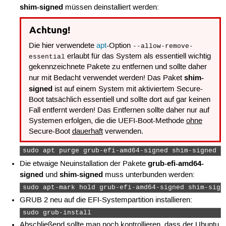
shim-signed
müssen deinstalliert werden:
Achtung!
Die hier verwendete
apt
-Option
--allow-remove-
erlaubt für das System als essentiell wichtig
essential
gekennzeichnete Pakete zu entfernen und sollte daher
shim-
nur mit Bedacht verwendet werden! Das Paket
signed
ist auf einem System mit aktiviertem Secure-
Boot tatsächlich essentiell und sollte dort auf gar keinen
Fall entfernt werden! Das Entfernen sollte daher nur auf
Systemen erfolgen, die die UEFI-Boot-Methode
ohne
Secure-Boot
dauerhaft
verwenden.
sudo apt purge grub-efi-amd64-signed shim-signed -
grub-efi-amd64-
Die etwaige Neuinstallation der Pakete
signed
shim-signed
und
muss unterbunden werden:
sudo apt-mark hold grub-efi-amd64-signed shim-sign
GRUB 2 neu auf die EFI-Systempartition installieren:
sudo grub-install 
Abschließend sollte man noch kontrollieren, dass der Ubuntu