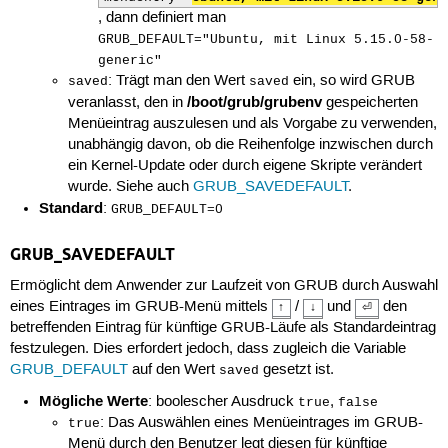
, dann definiert man
GRUB_DEFAULT="Ubuntu, mit Linux 5.15.0-58-
generic"
: Trägt man den Wert
ein, so wird GRUB
saved
saved
/boot/grub/grubenv
veranlasst, den in
gespeicherten
Menüeintrag auszulesen und als Vorgabe zu verwenden,
unabhängig davon, ob die Reihenfolge inzwischen durch
ein Kernel-Update oder durch eigene Skripte verändert
wurde. Siehe auch
GRUB_SAVEDEFAULT
.
Standard
:
GRUB_DEFAULT=0
GRUB_SAVEDEFAULT
Ermöglicht dem Anwender zur Laufzeit von GRUB durch Auswahl
eines Eintrages im GRUB-Menü mittels
/
und
den
↑
↓
⏎
betreffenden Eintrag für künftige GRUB-Läufe als Standardeintrag
festzulegen. Dies erfordert jedoch, dass zugleich die Variable
GRUB_DEFAULT
auf den Wert
gesetzt ist.
saved
Mögliche Werte
: boolescher Ausdruck
,
true
false
: Das Auswählen eines Menüeintrages im GRUB-
true
Menü durch den Benutzer legt diesen für künftige