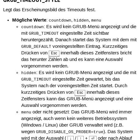
GRUB_TIMEOUT_STYLE
Legt das Erscheinungsbild des Timeouts fest.
Mögliche Werte
:
,
,
countdown
hidden
menu
: Es wird kein GRUB-Menü angezeigt und die
countdown
mit
eingestellte Zeit sichtbar
GRUB_TIMEOUT
heruntergezählt. Danach startet das System mit dem mit
voreingestellten Eintrag. Kurzzeitiges
GRUB_DEFAULT
Drücken von
innerhalb dieses Zeitfensters bricht
Esc
das herunter Zählen ab und es kann eine Auswahl
vorgenommen werden.
: Es wird kein GRUB-Menü angezeigt und die mit
hidden
eingestellte Zeit gewartet, bis das
GRUB_TIMEOUT
System nach der voreingestellten Zeit startet. Durch
kurzzeitiges Drücken von
innerhalb dieses
Esc
Zeitfensters kann das GRUB-Menü angezeigt und eine
Auswahl vorgenommen werden.
oder nicht gesetzt: Das GRUB-Menü wird immer
menu
angezeigt, auch wenn kein weiteres Betriebssystem
(Windows / Linux) über GRUB verwaltet wird (z.B.
wegen
). Das System
GRUB_DISABLE_OS_PROBER=true
wird mit der Auswahl (
/
+
oder nach Ablauf
↓
↑
⏎