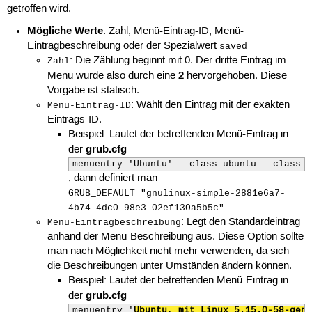
getroffen wird.
Mögliche Werte
: Zahl, Menü-Eintrag-ID, Menü-
Eintragbeschreibung oder der Spezialwert
saved
: Die Zählung beginnt mit 0. Der dritte Eintrag im
Zahl
2
Menü würde also durch eine
hervorgehoben. Diese
Vorgabe ist statisch.
: Wählt den Eintrag mit der exakten
Menü-Eintrag-ID
Eintrags-ID.
Beispiel: Lautet der betreffenden Menü-Eintrag in
grub.cfg
der
menuentry 'Ubuntu' --class ubuntu --class g
, dann definiert man
GRUB_DEFAULT="gnulinux-simple-2881e6a7-
4b74-4dc0-98e3-02ef130a5b5c"
: Legt den Standardeintrag
Menü-Eintragbeschreibung
anhand der Menü-Beschreibung aus. Diese Option sollte
man nach Möglichkeit nicht mehr verwenden, da sich
die Beschreibungen unter Umständen ändern können.
Beispiel: Lautet der betreffenden Menü-Eintrag in
grub.cfg
der
menuentry '
Ubuntu, mit Linux 5.15.0-58-gene