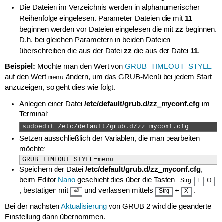
Die Dateien im Verzeichnis werden in alphanumerischer
11
Reihenfolge eingelesen. Parameter-Dateien die mit
zz
beginnen werden vor Dateien eingelesen die mit
beginnen.
D.h. bei gleichen Parametern in beiden Dateien
zz
11
überschreiben die aus der Datei
die aus der Datei
.
Beispiel:
Möchte man den Wert von
GRUB_TIMEOUT_STYLE
auf den Wert
ändern, um das GRUB-Menü bei jedem Start
menu
anzuzeigen, so geht dies wie folgt:
/etc/default/grub.d/zz_myconf.cfg
Anlegen einer Datei
im
Terminal:
sudoedit /etc/default/grub.d/zz_myconf.cfg 
Setzen ausschließlich der Variablen, die man bearbeiten
möchte:
GRUB_TIMEOUT_STYLE=menu
/etc/default/grub.d/zz_myconf.cfg
Speichern der Datei
,
beim Editor
Nano
geschieht dies über die Tasten
+
Strg
O
, bestätigen mit
und verlassen mittels
+
.
⏎
Strg
X
Bei der nächsten
Aktualisierung
von GRUB 2 wird die geänderte
Einstellung dann übernommen.