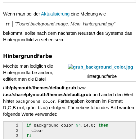
Wenn man bei der
Aktualisierung
eine Meldung wie
"Found background image: Mein_Hintergrund.jpg"
bekommt, sollte nach dem nächsten Neustart des Systems das
Hintergrundbild zu sehen sein.
Hintergrundfarbe
Möchte man lediglich die
Hintergrundfarbe ändern,
Hintergundfarbe
editiert man die Datei
/lib/plymouth/themes/default.grub
bzw.
/usr/share/plymouth/themes/default.grub
und ändert den Wert
hinter
. Farbangaben können im Format
background_color
R,G,B (rot, grün, blau) erfolgen. Für nebenstehendes Bild wurden
folgende Werte verwendet:
1
if
background_color
94
,14,0
;
then
2
3
fi