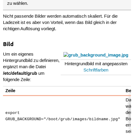
zu wählen.
Nicht passende Bilder werden automatisch skaliert. Für die
Ladezeit ist es aber von Vorteil, wenn das Bild gleich in der
richtigen Auflösung vorliegt.
Bild
Um ein eigenes
Hintergrundbild zu definieren,
Hintergrundbild mit angepassten
ergänzt man die Datei
Schriftfarben
/etc/default/grub
um
folgende Zeile:
Zeile
Bem
Dat
wäh
des
export
Boo
GRUB_BACKGROUND="/boot/grub/images/bildname.jpg"
erre
sein