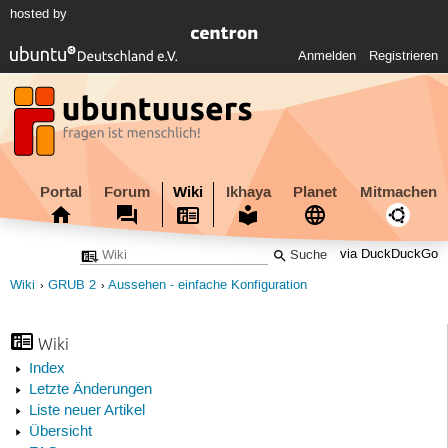
hosted by
Anmelden
Registrieren
Portal
Forum
Wiki
Ikhaya
Planet
Mitmachen
via DuckDuckGo
Wiki
GRUB 2
Aussehen - einfache Konfiguration
Wiki
Index
Letzte Änderungen
Liste neuer Artikel
Übersicht