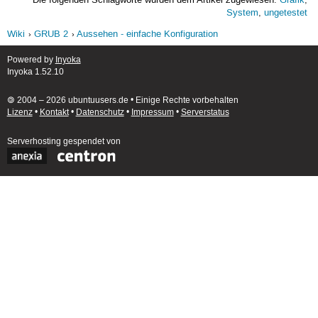
Die folgenden Schlagworte wurden dem Artikel zugewiesen:
Grafik
,
System
,
ungetestet
Wiki
GRUB 2
Aussehen - einfache Konfiguration
Powered by
Inyoka
Inyoka 1.52.10
🄯 2004 – 2026 ubuntuusers.de • Einige Rechte vorbehalten
Lizenz
•
Kontakt
•
Datenschutz
•
Impressum
•
Serverstatus
Serverhosting
gespendet von