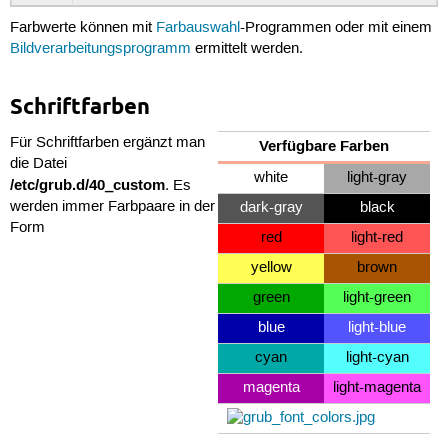
Farbwerte können mit
Farbauswahl
-Programmen oder mit einem
Bildverarbeitungsprogramm
ermittelt werden.
Schriftfarben
Für Schriftfarben ergänzt man
Verfügbare Farben
die Datei
white
light-gray
/etc/grub.d/40_custom
. Es
werden immer Farbpaare in der
dark-gray
black
Form
red
light-red
yellow
brown
green
light-green
blue
light-blue
cyan
light-cyan
magenta
light-magenta